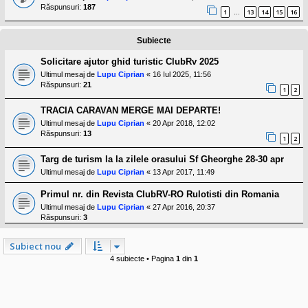
l
Răspunsuri:
187
o
1
13
14
15
16
…
t
e
Subiecte
s
i
a
Solicitare ajutor ghid turistic ClubRv 2025
u
Ultimul mesaj de
Lupu Ciprian
«
16 Iul 2025, 11:56
t
Răspunsuri:
21
o
1
2
r
u
TRACIA CARAVAN MERGE MAI DEPARTE!
l
Ultimul mesaj de
Lupu Ciprian
«
20 Apr 2018, 12:02
o
Răspunsuri:
13
t
1
2
e
d
Targ de turism la la zilele orasului Sf Gheorghe 28-30 apr
i
Ultimul mesaj de
Lupu Ciprian
«
13 Apr 2017, 11:49
n
R
Primul nr. din Revista ClubRV-RO Rulotisti din Romania
o
m
Ultimul mesaj de
Lupu Ciprian
«
27 Apr 2016, 20:37
a
Răspunsuri:
3
n
i
a
Subiect nou
4 subiecte • Pagina
1
din
1