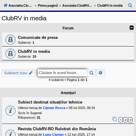
l
u
C
Asociatia ClubRV-RO
Prima pagină
Asociatia ClubRV-RO
ClubRV in media
b
ă
R
ClubRV in media
V
u
-
c
t
Forum
o
a
m
Comunicate de presa
u
r
Subiecte:
1
n
i
e
ClubRV in media
t
a
Subiecte:
10
t
e
a
Căutare
Căutare avansat
Subiect nou
p
o
4 subiecte • Pagina
1
din
1
s
e
s
Anunţuri
o
r
Subiect destinat situațiilor tehnice
i
l
Ultimul mesaj de
Ciprian Rosca
«
08 Iul 2025, 08:34
o
Scris în
Sugestii
r
Răspunsuri:
31
1
2
3
d
e
r
Revista ClubRV-RO Rulotisti din România
u
Ultimul mesaj de
Lupu Ciprian
«
12 Iun 2025, 17:14