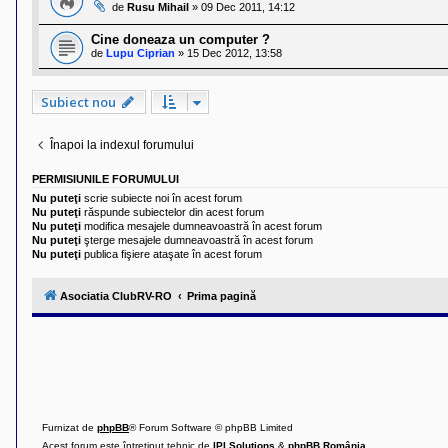
de
Rusu Mihail
»
09 Dec 2011, 14:12
Cine doneaza un computer ?
de
Lupu Ciprian
»
15 Dec 2012, 13:58
Subiect nou
Înapoi la indexul forumului
PERMISIUNILE FORUMULUI
Nu puteţi
scrie subiecte noi în acest forum
Nu puteţi
răspunde subiectelor din acest forum
Nu puteţi
modifica mesajele dumneavoastră în acest forum
Nu puteţi
şterge mesajele dumneavoastră în acest forum
Nu puteţi
publica fişiere ataşate în acest forum
Asociatia ClubRV-RO
Prima pagină
Furnizat de
phpBB
® Forum Software © phpBB Limited
Acest forum este întreținut tehnic de
IPI Solutions
&
phpBB România