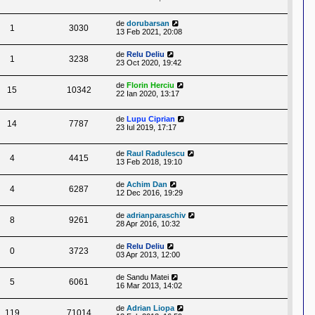
de
dorubarsan
1
3030
13 Feb 2021, 20:08
de
Relu Deliu
1
3238
23 Oct 2020, 19:42
de
Florin Herciu
15
10342
22 Ian 2020, 13:17
de
Lupu Ciprian
14
7787
23 Iul 2019, 17:17
de
Raul Radulescu
4
4415
13 Feb 2018, 19:10
de
Achim Dan
4
6287
12 Dec 2016, 19:29
de
adrianparaschiv
8
9261
28 Apr 2016, 10:32
de
Relu Deliu
0
3723
03 Apr 2013, 12:00
de
Sandu Matei
5
6061
16 Mar 2013, 14:02
de
Adrian Liopa
119
71014