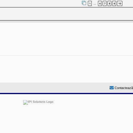
1
6
7
8
9
10
…
Contactează