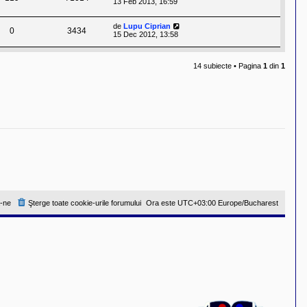
13 Feb 2013, 16:59
de
Lupu Ciprian
0
3434
15 Dec 2012, 13:58
14 subiecte • Pagina
1
din
1
-ne
Şterge toate cookie-urile forumului
Ora este UTC+03:00 Europe/Bucharest