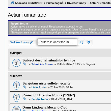
l
Asociatia ClubRV-RO
Prima pagină
Diverse/Funny
Actiuni umanita
u
b
R
Actiuni umanitare
V
-
c
Reguli forum
o
Asigurati-va ca ati citit si insusit Regulamentul acestui forum.
m
Dupa prima logare pe forum va rugam sa accesati "User Control Panel" si sa va comple
u
Nerespectarea acestor reguli atrage dupa sine stergerea userului din baza de date 
n
i
Căutare
Căutare ava
Subiect nou
t
a
t
e
ANUNŢURI
a
p
Subiect destinat situațiilor tehnice
o
de
Tehnician Forum
»
19 Feb 2024, 15:15
» în
Sugestii
s
e
s
SUBIECTE
o
r
Sa ajutam niste suflete necajite
i
de
Liviu Adrian
»
25 Ian 2010, 10:14
l
o
r
Proiectul Umanitar Rulota ("PUR")
d
de
Sandu Toma
»
10 Mai 2011, 10:45
e
r
Drum Lin,Ioana Mocanu-Cicu
u