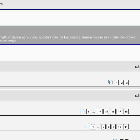
re
tati datele personale, acesta incluzind Localitatea, marca masinii si a rulotei din dotare.
a forumului.
nsată
RĂ
1
2
3
RĂ
1
14
15
16
17
18
…
1
7
8
9
10
11
…