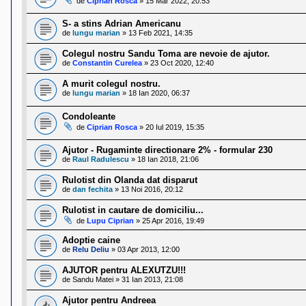
de
Ciprian Rosca
»
15 Mar 2022, 20:53
l
o
t
S- a stins Adrian Americanu
e
de
lungu marian
»
13 Feb 2021, 14:35
s
i
Colegul nostru Sandu Toma are nevoie de ajutor.
a
de
Constantin Curelea
»
23 Oct 2020, 12:40
u
t
A murit colegul nostru.
o
de
lungu marian
»
18 Ian 2020, 06:37
r
u
Condoleante
l
o
de
Ciprian Rosca
»
20 Iul 2019, 15:35
t
e
Ajutor - Rugaminte directionare 2% - formular 230
d
de
Raul Radulescu
»
18 Ian 2018, 21:06
i
n
Rulotist din Olanda dat disparut
R
de
dan fechita
»
13 Noi 2016, 20:12
o
m
Rulotist in cautare de domiciliu...
a
de
Lupu Ciprian
»
25 Apr 2016, 19:49
n
i
Adoptie caine
a
de
Relu Deliu
»
03 Apr 2013, 12:00
AJUTOR pentru ALEXUTZU!!!
de
Sandu Matei
»
31 Ian 2013, 21:08
Ajutor pentru Andreea