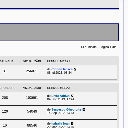
14 subiecte • Pagina
1
din
1
SPUNSURI
VIZUALIZĂRI
ULTIMUL MESAJ
de
Ciprian Rosca
31
256071
08 Iul 2025, 08:34
SPUNSURI
VIZUALIZĂRI
ULTIMUL MESAJ
de
Liviu Adrian
208
103661
04 Dec 2013, 17:41
de
Serpescu Gheorghe
120
54049
14 Sep 2012, 13:43
de
Isdraila Ioan
16
88546
22 Mar 2022, 13:45