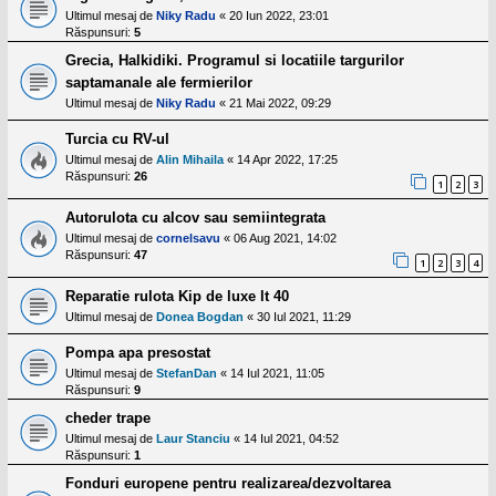
Ultimul mesaj de
Niky Radu
«
20 Iun 2022, 23:01
Răspunsuri:
5
Grecia, Halkidiki. Programul si locatiile targurilor
saptamanale ale fermierilor
Ultimul mesaj de
Niky Radu
«
21 Mai 2022, 09:29
Turcia cu RV-ul
Ultimul mesaj de
Alin Mihaila
«
14 Apr 2022, 17:25
Răspunsuri:
26
1
2
3
Autorulota cu alcov sau semiintegrata
Ultimul mesaj de
cornelsavu
«
06 Aug 2021, 14:02
Răspunsuri:
47
1
2
3
4
Reparatie rulota Kip de luxe lt 40
Ultimul mesaj de
Donea Bogdan
«
30 Iul 2021, 11:29
Pompa apa presostat
Ultimul mesaj de
StefanDan
«
14 Iul 2021, 11:05
Răspunsuri:
9
cheder trape
Ultimul mesaj de
Laur Stanciu
«
14 Iul 2021, 04:52
Răspunsuri:
1
Fonduri europene pentru realizarea/dezvoltarea