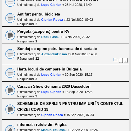
Ultimul mesaj de
Lupu Ciprian
«
23 Noi 2020, 14:40
Antifurt pentru bicicleta
Ultimul mesaj de
Ciprian Rosca
«
23 Noi 2020, 09:02
Răspunsuri:
2
Pergola (acoperis) pentru RV
Ultimul mesaj de
Radu Pascu
«
13 Noi 2020, 22:32
Răspunsuri:
1
Sondaj de opine petru lucrarea de disertatie
Ultimul mesaj de
AlexandruCrisan
«
08 Noi 2020, 14:30
Răspunsuri:
12
1
2
Harta locuri de campare in Bulgaria
Ultimul mesaj de
Lupu Ciprian
«
30 Sep 2020, 15:17
Răspunsuri:
3
Caravan Show Gemania 2020 Dusseldorf
Ultimul mesaj de
Lupu Ciprian
«
16 Sep 2020, 12:26
Răspunsuri:
3
SCHEMELE DE SPRIJIN PENTRU IMM-URI ÎN CONTEXTUL
CRIZEI COVID-19
Ultimul mesaj de
Ciprian Rosca
«
15 Sep 2020, 07:34
informatii rulote din Anglia
Ultimul mesaj de
Marius Titulescu
«
12 Sep 2020, 15:26