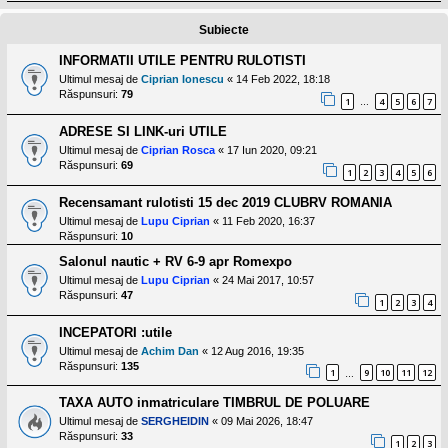
l
o
Subiecte
t
e
s
INFORMATII UTILE PENTRU RULOTISTI
i
Ultimul mesaj de
Ciprian Ionescu
«
14 Feb 2022, 18:18
a
Răspunsuri:
79
u
1
4
5
6
7
…
t
o
ADRESE SI LINK-uri UTILE
r
Ultimul mesaj de
Ciprian Rosca
«
17 Iun 2020, 09:21
u
Răspunsuri:
69
l
1
2
3
4
5
6
o
t
Recensamant rulotisti 15 dec 2019 CLUBRV ROMANIA
e
Ultimul mesaj de
Lupu Ciprian
«
11 Feb 2020, 16:37
d
Răspunsuri:
10
i
n
Salonul nautic + RV 6-9 apr Romexpo
R
Ultimul mesaj de
Lupu Ciprian
«
24 Mai 2017, 10:57
o
Răspunsuri:
47
m
1
2
3
4
a
n
INCEPATORI :utile
i
Ultimul mesaj de
Achim Dan
«
12 Aug 2016, 19:35
a
Răspunsuri:
135
1
9
10
11
12
…
TAXA AUTO inmatriculare TIMBRUL DE POLUARE
Ultimul mesaj de
SERGHEIDIN
«
09 Mai 2026, 18:47
Răspunsuri:
33
1
2
3