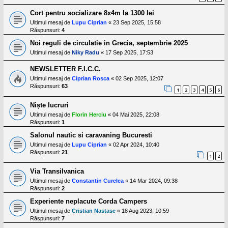
Cort pentru socializare 8x4m la 1300 lei
Ultimul mesaj de
Lupu Ciprian
«
23 Sep 2025, 15:58
Răspunsuri:
4
Noi reguli de circulatie in Grecia, septembrie 2025
Ultimul mesaj de
Niky Radu
«
17 Sep 2025, 17:53
NEWSLETTER F.I.C.C.
Ultimul mesaj de
Ciprian Rosca
«
02 Sep 2025, 12:07
Răspunsuri:
63
1
2
3
4
5
6
Niște lucruri
Ultimul mesaj de
Florin Herciu
«
04 Mai 2025, 22:08
Răspunsuri:
1
Salonul nautic si caravaning Bucuresti
Ultimul mesaj de
Lupu Ciprian
«
02 Apr 2024, 10:40
Răspunsuri:
21
1
2
Via Transilvanica
Ultimul mesaj de
Constantin Curelea
«
14 Mar 2024, 09:38
Răspunsuri:
2
Experiente neplacute Corda Campers
Ultimul mesaj de
Cristian Nastase
«
18 Aug 2023, 10:59
Răspunsuri:
7