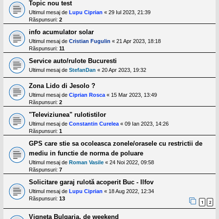
Topic nou test
Ultimul mesaj de
Lupu Ciprian
«
29 Iul 2023, 21:39
Răspunsuri:
2
info acumulator solar
Ultimul mesaj de
Cristian Fugulin
«
21 Apr 2023, 18:18
Răspunsuri:
11
Service auto/rulote Bucuresti
Ultimul mesaj de
StefanDan
«
20 Apr 2023, 19:32
Zona Lido di Jesolo ?
Ultimul mesaj de
Ciprian Rosca
«
15 Mar 2023, 13:49
Răspunsuri:
2
"Televiziunea" rulotistilor
Ultimul mesaj de
Constantin Curelea
«
09 Ian 2023, 14:26
Răspunsuri:
1
GPS care stie sa ocoleasca zonele/orasele cu restrictii de
mediu in functie de norma de poluare
Ultimul mesaj de
Roman Vasile
«
24 Noi 2022, 09:58
Răspunsuri:
7
Solicitare garaj rulotă acoperit Buc - Ilfov
Ultimul mesaj de
Lupu Ciprian
«
18 Aug 2022, 12:34
Răspunsuri:
13
1
2
Vigneta Bulgaria, de weekend