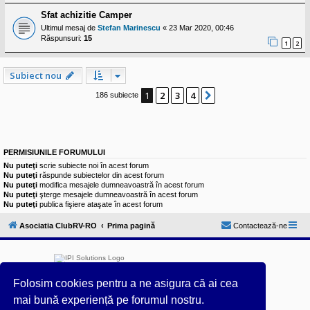
Sfat achizitie Camper
Ultimul mesaj de
Stefan Marinescu
«
23 Mar 2020, 00:46
Răspunsuri:
15
1
2
Subiect nou
1
2
3
4
Următorul
186 subiecte
PERMISIUNILE FORUMULUI
Nu puteţi
scrie subiecte noi în acest forum
Nu puteţi
răspunde subiectelor din acest forum
Nu puteţi
modifica mesajele dumneavoastră în acest forum
Nu puteţi
şterge mesajele dumneavoastră în acest forum
Nu puteţi
publica fişiere ataşate în acest forum
Asociatia ClubRV-RO
Prima pagină
Contactează-ne
Folosim cookies pentru a ne asigura că ai cea
mai bună experiență pe forumul nostru.