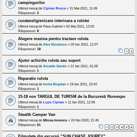
campingurilor
Ultimul mesaj de
Ciprian Rosca
«
31 Mai 2021, 11:49
Răspunsuri:
2
curatare/igienizare interioara a rulotei
Ultimul mesaj de
Pana Gabriel
«
02 Mai 2021, 13:02
Răspunsuri:
8
Alegere masina pentru tractare rulota
Ultimul mesaj de
Alex Niculescu
«
29 Ian 2021, 12:07
Răspunsuri:
18
1
2
Ajutor achizitie rulota sau suport
Ultimul mesaj de
Arcadie Sandu
«
21 Ian 2021, 01:05
Răspunsuri:
1
Reparatie rulota
Ultimul mesaj de
Ionita Bogdan
«
19 Ian 2021, 23:42
Răspunsuri:
1
15-18 nov TARGUL DE TURISM de la Bucuresti Romexpo
Ultimul mesaj de
Lupu Ciprian
«
11 Ian 2021, 12:06
Răspunsuri:
1
Stealth Camper Van
Ultimul mesaj de
Mircea Ionescu
«
24 Noi 2020, 21:45
Răspunsuri:
61
1
2
3
4
5
6
Filmulete din excursii ”SUN CHASE JOUREY”