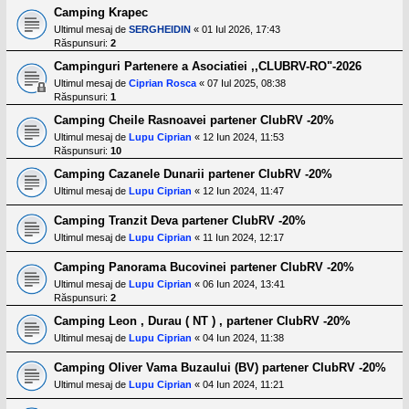
l
Camping Krapec
o
t
Ultimul mesaj de
SERGHEIDIN
«
01 Iul 2026, 17:43
e
Răspunsuri:
2
s
Campinguri Partenere a Asociatiei ,,CLUBRV-RO"-2026
i
a
Ultimul mesaj de
Ciprian Rosca
«
07 Iul 2025, 08:38
u
Răspunsuri:
1
t
o
Camping Cheile Rasnoavei partener ClubRV -20%
r
Ultimul mesaj de
Lupu Ciprian
«
12 Iun 2024, 11:53
u
Răspunsuri:
10
l
o
Camping Cazanele Dunarii partener ClubRV -20%
t
Ultimul mesaj de
Lupu Ciprian
«
12 Iun 2024, 11:47
e
d
Camping Tranzit Deva partener ClubRV -20%
i
n
Ultimul mesaj de
Lupu Ciprian
«
11 Iun 2024, 12:17
R
o
Camping Panorama Bucovinei partener ClubRV -20%
m
a
Ultimul mesaj de
Lupu Ciprian
«
06 Iun 2024, 13:41
n
Răspunsuri:
2
i
Camping Leon , Durau ( NT ) , partener ClubRV -20%
a
Ultimul mesaj de
Lupu Ciprian
«
04 Iun 2024, 11:38
Camping Oliver Vama Buzaului (BV) partener ClubRV -20%
Ultimul mesaj de
Lupu Ciprian
«
04 Iun 2024, 11:21