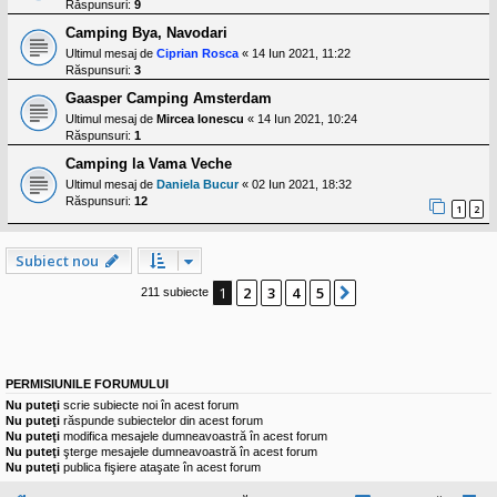
Răspunsuri:
9
Camping Bya, Navodari
Ultimul mesaj de
Ciprian Rosca
«
14 Iun 2021, 11:22
Răspunsuri:
3
Gaasper Camping Amsterdam
Ultimul mesaj de
Mircea Ionescu
«
14 Iun 2021, 10:24
Răspunsuri:
1
Camping la Vama Veche
Ultimul mesaj de
Daniela Bucur
«
02 Iun 2021, 18:32
Răspunsuri:
12
1
2
Subiect nou
1
2
3
4
5
Următorul
211 subiecte
PERMISIUNILE FORUMULUI
Nu puteţi
scrie subiecte noi în acest forum
Nu puteţi
răspunde subiectelor din acest forum
Nu puteţi
modifica mesajele dumneavoastră în acest forum
Nu puteţi
şterge mesajele dumneavoastră în acest forum
Nu puteţi
publica fişiere ataşate în acest forum