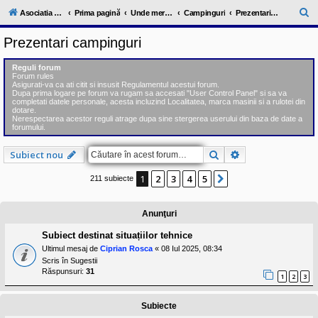
l
u
C
Asociatia ClubRV-RO
Prima pagină
Unde mergem ?
Campinguri
Prezentari campinguri
b
ă
R
Prezentari campinguri
V
u
-
c
t
Reguli forum
o
Forum rules
a
m
Asigurati-va ca ati citit si insusit Regulamentul acestui forum.
u
Dupa prima logare pe forum va rugam sa accesati "User Control Panel" si sa va
r
n
completati datele personale, acesta incluzind Localitatea, marca masinii si a rulotei din
dotare.
i
e
Nerespectarea acestor reguli atrage dupa sine stergerea userului din baza de date a
t
forumului.
a
t
e
Căutare
Căutare avansat
Subiect nou
a
p
1
2
3
4
5
Următorul
211 subiecte
o
s
e
s
Anunţuri
o
r
Subiect destinat situațiilor tehnice
i
Ultimul mesaj de
Ciprian Rosca
«
08 Iul 2025, 08:34
l
o
Scris în
Sugestii
r
Răspunsuri:
31
1
2
3
d
e
r
Subiecte
u