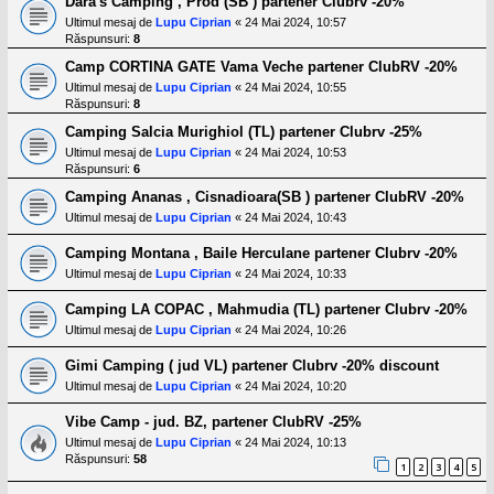
Dara's Camping , Prod (SB ) partener Clubrv -20%
Ultimul mesaj de
Lupu Ciprian
«
24 Mai 2024, 10:57
Răspunsuri:
8
Camp CORTINA GATE Vama Veche partener ClubRV -20%
Ultimul mesaj de
Lupu Ciprian
«
24 Mai 2024, 10:55
Răspunsuri:
8
Camping Salcia Murighiol (TL) partener Clubrv -25%
Ultimul mesaj de
Lupu Ciprian
«
24 Mai 2024, 10:53
Răspunsuri:
6
Camping Ananas , Cisnadioara(SB ) partener ClubRV -20%
Ultimul mesaj de
Lupu Ciprian
«
24 Mai 2024, 10:43
Camping Montana , Baile Herculane partener Clubrv -20%
Ultimul mesaj de
Lupu Ciprian
«
24 Mai 2024, 10:33
Camping LA COPAC , Mahmudia (TL) partener Clubrv -20%
Ultimul mesaj de
Lupu Ciprian
«
24 Mai 2024, 10:26
Gimi Camping ( jud VL) partener Clubrv -20% discount
Ultimul mesaj de
Lupu Ciprian
«
24 Mai 2024, 10:20
Vibe Camp - jud. BZ, partener ClubRV -25%
Ultimul mesaj de
Lupu Ciprian
«
24 Mai 2024, 10:13
Răspunsuri:
58
1
2
3
4
5