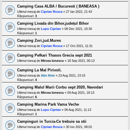
Camping Casa ALBA / Bucuresti ( BANEASA )
Ultimul mesaj de
Ciprian Rosca
«
27 Ian 2022, 21:43
Răspunsuri:
3
Camping Livada din Bihor,județul Bihor
Ultimul mesaj de
Lupu Ciprian
«
08 Dec 2021, 10:30
Răspunsuri:
1
Camping Zori,jud.Mures
Ultimul mesaj de
Ciprian Rosca
«
17 Oct 2021, 11:31
Camping Pefkari Thasos Grecia sept 2021
Ultimul mesaj de
Mircea Ionescu
«
18 Sep 2021, 00:13
Camping La Mal Pirivoli.
Ultimul mesaj de
Alin Ifrim
«
23 Aug 2021, 23:15
Răspunsuri:
4
Camping Malul Marii Corbu sept 2020, Navodari
Ultimul mesaj de
Mircea Ionescu
«
09 Aug 2021, 18:13
Răspunsuri:
6
Camping Marina Park Vama Veche
Ultimul mesaj de
Lupu Ciprian
«
06 Aug 2021, 11:13
Răspunsuri:
1
Campinguri in Turcia-Ce trebuie sa stii
Ultimul mesaj de
Ciprian Rosca
«
30 Iun 2021, 08:02