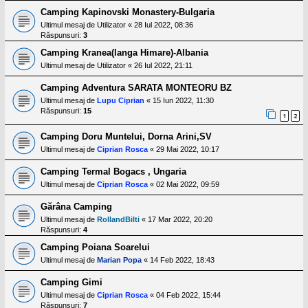
Camping Kapinovski Monastery-Bulgaria
Ultimul mesaj de
Utilizator
«
28 Iul 2022, 08:36
Răspunsuri:
3
Camping Kranea(langa Himare)-Albania
Ultimul mesaj de
Utilizator
«
26 Iul 2022, 21:11
Camping Adventura SARATA MONTEORU BZ
Ultimul mesaj de
Lupu Ciprian
«
15 Iun 2022, 11:30
Răspunsuri:
15
1
2
Camping Doru Muntelui, Dorna Arini,SV
Ultimul mesaj de
Ciprian Rosca
«
29 Mai 2022, 10:17
Camping Termal Bogacs , Ungaria
Ultimul mesaj de
Ciprian Rosca
«
02 Mai 2022, 09:59
Gărâna Camping
Ultimul mesaj de
RollandBilti
«
17 Mar 2022, 20:20
Răspunsuri:
4
Camping Poiana Soarelui
Ultimul mesaj de
Marian Popa
«
14 Feb 2022, 18:43
Camping Gimi
Ultimul mesaj de
Ciprian Rosca
«
04 Feb 2022, 15:44
Răspunsuri:
7