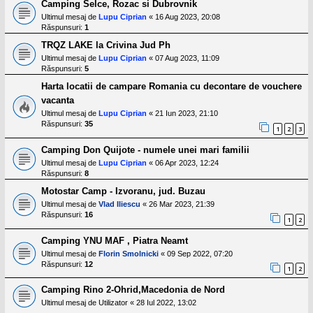
Camping Selce, Rozac si Dubrovnik
Ultimul mesaj de
Lupu Ciprian
«
16 Aug 2023, 20:08
Răspunsuri:
1
TRQZ LAKE la Crivina Jud Ph
Ultimul mesaj de
Lupu Ciprian
«
07 Aug 2023, 11:09
Răspunsuri:
5
Harta locatii de campare Romania cu decontare de vouchere
vacanta
Ultimul mesaj de
Lupu Ciprian
«
21 Iun 2023, 21:10
Răspunsuri:
35
1
2
3
Camping Don Quijote - numele unei mari familii
Ultimul mesaj de
Lupu Ciprian
«
06 Apr 2023, 12:24
Răspunsuri:
8
Motostar Camp - Izvoranu, jud. Buzau
Ultimul mesaj de
Vlad Iliescu
«
26 Mar 2023, 21:39
Răspunsuri:
16
1
2
Camping YNU MAF , Piatra Neamt
Ultimul mesaj de
Florin Smolnicki
«
09 Sep 2022, 07:20
Răspunsuri:
12
1
2
Camping Rino 2-Ohrid,Macedonia de Nord
Ultimul mesaj de
Utilizator
«
28 Iul 2022, 13:02