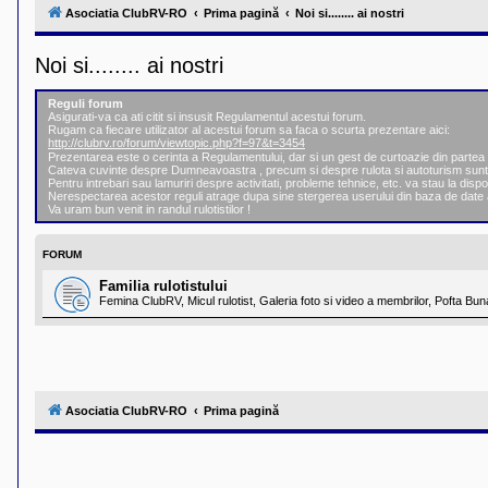
l
Asociatia ClubRV-RO
Prima pagină
Noi si........ ai nostri
u
b
R
Noi si........ ai nostri
V
-
c
Reguli forum
o
Asigurati-va ca ati citit si insusit Regulamentul acestui forum.
m
Rugam ca fiecare utilizator al acestui forum sa faca o scurta prezentare aici:
u
http://clubrv.ro/forum/viewtopic.php?f=97&t=3454
n
Prezentarea este o cerinta a Regulamentului, dar si un gest de curtoazie din part
i
Cateva cuvinte despre Dumneavoastra , precum si despre rulota si autoturism sunt
Pentru intrebari sau lamuriri despre activitati, probleme tehnice, etc. va stau la dispo
t
Nerespectarea acestor reguli atrage dupa sine stergerea userului din baza de date 
a
Va uram bun venit in randul rulotistilor !
t
e
a
FORUM
p
o
Familia rulotistului
s
Femina ClubRV, Micul rulotist, Galeria foto si video a membrilor, Pofta Bun
e
s
o
r
i
l
o
Asociatia ClubRV-RO
Prima pagină
r
d
e
r
u