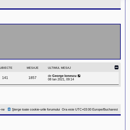
UBIECTE
MESAJE
ULTIMUL MESAJ
V
de
George Ionescu
141
1857
e
08 Ian 2021, 09:14
z
i
u
l
t
i
m
u
-ne
Şterge toate cookie-urile forumului
Ora este UTC+03:00 Europe/Bucharest
l
m
e
s
a
j