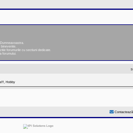
ea Dumneavoastra.
 binevenite.
zitie forumurile cu sectiuni dedicate.
a forumului.
S
a!!!, Hobby
Contactează