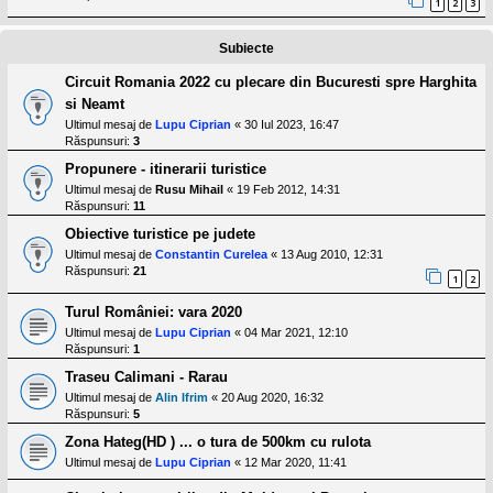
1
2
3
l
o
t
Subiecte
e
s
i
Circuit Romania 2022 cu plecare din Bucuresti spre Harghita
a
si Neamt
u
Ultimul mesaj de
Lupu Ciprian
«
30 Iul 2023, 16:47
t
Răspunsuri:
3
o
r
Propunere - itinerarii turistice
u
l
Ultimul mesaj de
Rusu Mihail
«
19 Feb 2012, 14:31
o
Răspunsuri:
11
t
Obiective turistice pe judete
e
d
Ultimul mesaj de
Constantin Curelea
«
13 Aug 2010, 12:31
i
Răspunsuri:
21
1
2
n
R
Turul României: vara 2020
o
m
Ultimul mesaj de
Lupu Ciprian
«
04 Mar 2021, 12:10
a
Răspunsuri:
1
n
i
Traseu Calimani - Rarau
a
Ultimul mesaj de
Alin Ifrim
«
20 Aug 2020, 16:32
Răspunsuri:
5
Zona Hateg(HD ) ... o tura de 500km cu rulota
Ultimul mesaj de
Lupu Ciprian
«
12 Mar 2020, 11:41