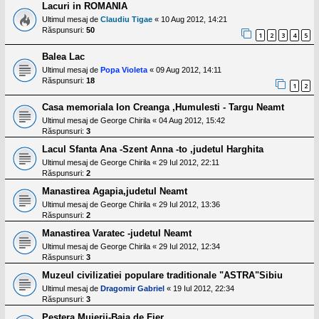
Lacuri in ROMANIA
Ultimul mesaj de
Claudiu Tigae
«
10 Aug 2012, 14:21
Răspunsuri:
50
1
2
3
4
5
Balea Lac
Ultimul mesaj de
Popa Violeta
«
09 Aug 2012, 14:11
Răspunsuri:
18
1
2
Casa memoriala Ion Creanga ,Humulesti - Targu Neamt
Ultimul mesaj de
George Chirila
«
04 Aug 2012, 15:42
Răspunsuri:
3
Lacul Sfanta Ana -Szent Anna -to ,judetul Harghita
Ultimul mesaj de
George Chirila
«
29 Iul 2012, 22:11
Răspunsuri:
2
Manastirea Agapia,judetul Neamt
Ultimul mesaj de
George Chirila
«
29 Iul 2012, 13:36
Răspunsuri:
2
Manastirea Varatec -judetul Neamt
Ultimul mesaj de
George Chirila
«
29 Iul 2012, 12:34
Răspunsuri:
3
Muzeul civilizatiei populare traditionale "ASTRA"Sibiu
Ultimul mesaj de
Dragomir Gabriel
«
19 Iul 2012, 22:34
Răspunsuri:
3
Pestera Muierii-Baia de Fier