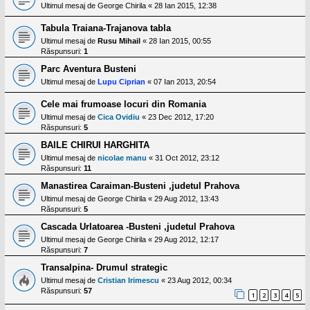
Ultimul mesaj de
George Chirila
«
28 Ian 2015, 12:38
Tabula Traiana-Trajanova tabla
Ultimul mesaj de
Rusu Mihail
«
28 Ian 2015, 00:55
Răspunsuri:
1
Parc Aventura Busteni
Ultimul mesaj de
Lupu Ciprian
«
07 Ian 2013, 20:54
Cele mai frumoase locuri din Romania
Ultimul mesaj de
Cica Ovidiu
«
23 Dec 2012, 17:20
Răspunsuri:
5
BAILE CHIRUI HARGHITA
Ultimul mesaj de
nicolae manu
«
31 Oct 2012, 23:12
Răspunsuri:
11
Manastirea Caraiman-Busteni ,judetul Prahova
Ultimul mesaj de
George Chirila
«
29 Aug 2012, 13:43
Răspunsuri:
5
Cascada Urlatoarea -Busteni ,judetul Prahova
Ultimul mesaj de
George Chirila
«
29 Aug 2012, 12:17
Răspunsuri:
7
Transalpina- Drumul strategic
Ultimul mesaj de
Cristian Irimescu
«
23 Aug 2012, 00:34
Răspunsuri:
57
1
2
3
4
5