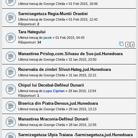
Ultimul mesaj de
George Chirila
«
01 Feb 2015, 18:06
Sarmisegetuza Regia-Muntii Orastiei
Ultimul mesaj de
George Chirila
«
01 Feb 2015, 12:42
Răspunsuri:
2
Tara Hategului
Ultimul mesaj de
jacek
«
01 Feb 2015, 04:43
Răspunsuri:
14
1
2
Manastirea Prislop,com.Silvasu de Sus-jud.Hunedoara
Ultimul mesaj de
George Chirila
«
31 Ian 2015, 23:50
Rezervatia de zimbri Slivut-Hateg,jud.Hunedoara
Ultimul mesaj de
George Chirila
«
31 Ian 2015, 22:21
Chipul lui Decebal-Defileul Dunarii
Ultimul mesaj de
Lupu Ciprian
«
28 Ian 2015, 13:54
Răspunsuri:
1
Biserica din Piatra-Densus,jud.Hunedoara
Ultimul mesaj de
George Chirila
«
28 Ian 2015, 13:13
Manastirea Mraconia-Defileul Dunarii
Ultimul mesaj de
George Chirila
«
28 Ian 2015, 12:55
Sarmizegetusa Ulpia Traiana -Sarmisegetuza,jud.Hunedoara