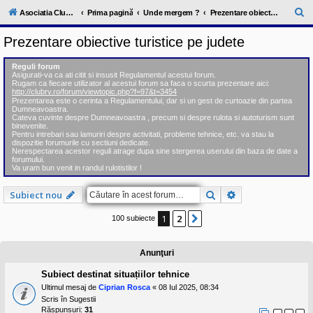
l
u
C
Asociatia ClubRV-RO
Prima pagină
Unde mergem ?
Prezentare obiective turistice pe judete
b
ă
R
Prezentare obiective turistice pe judete
V
u
-
c
t
Reguli forum
o
Asigurati-va ca ati citit si insusit Regulamentul acestui forum.
a
m
Rugam ca fiecare utilizator al acestui forum sa faca o scurta prezentare aici:
u
http://clubrv.ro/forum/viewtopic.php?f=97&t=3454
r
n
Prezentarea este o cerinta a Regulamentului, dar si un gest de curtoazie din partea
Dumneavoastra.
i
e
Cateva cuvinte despre Dumneavoastra , precum si despre rulota si autoturism sunt
t
binevenite.
a
Pentru intrebari sau lamuriri despre activitati, probleme tehnice, etc. va stau la
t
dispozitie forumurile cu sectiuni dedicate.
e
Nerespectarea acestor reguli atrage dupa sine stergerea userului din baza de date a
a
forumului.
Va uram bun venit in randul rulotistilor !
p
o
s
Căutare
Căutare avansat
Subiect nou
e
s
1
2
o
Următorul
100 subiecte
r
i
l
Anunţuri
o
r
Subiect destinat situațiilor tehnice
d
e
Ultimul mesaj de
Ciprian Rosca
«
08 Iul 2025, 08:34
r
Scris în
Sugestii
u
Răspunsuri:
31