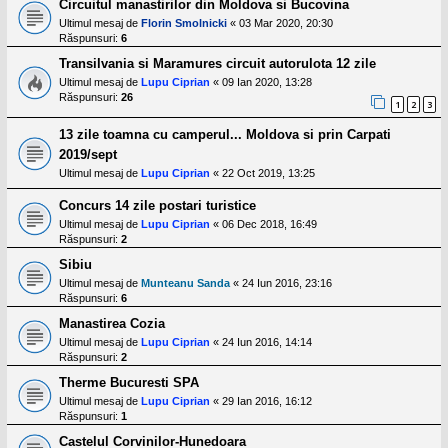
Circuitul manastirilor din Moldova si Bucovina
Ultimul mesaj de
Florin Smolnicki
«
03 Mar 2020, 20:30
Răspunsuri:
6
Transilvania si Maramures circuit autorulota 12 zile
Ultimul mesaj de
Lupu Ciprian
«
09 Ian 2020, 13:28
Răspunsuri:
26
1
2
3
13 zile toamna cu camperul... Moldova si prin Carpati
2019/sept
Ultimul mesaj de
Lupu Ciprian
«
22 Oct 2019, 13:25
Concurs 14 zile postari turistice
Ultimul mesaj de
Lupu Ciprian
«
06 Dec 2018, 16:49
Răspunsuri:
2
Sibiu
Ultimul mesaj de
Munteanu Sanda
«
24 Iun 2016, 23:16
Răspunsuri:
6
Manastirea Cozia
Ultimul mesaj de
Lupu Ciprian
«
24 Iun 2016, 14:14
Răspunsuri:
2
Therme Bucuresti SPA
Ultimul mesaj de
Lupu Ciprian
«
29 Ian 2016, 16:12
Răspunsuri:
1
Castelul Corvinilor-Hunedoara