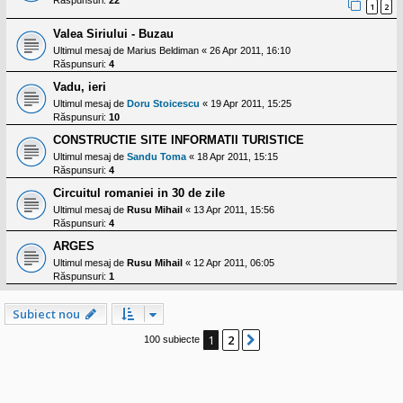
Răspunsuri:
22
1
2
Valea Siriului - Buzau
Ultimul mesaj de
Marius Beldiman
«
26 Apr 2011, 16:10
Răspunsuri:
4
Vadu, ieri
Ultimul mesaj de
Doru Stoicescu
«
19 Apr 2011, 15:25
Răspunsuri:
10
CONSTRUCTIE SITE INFORMATII TURISTICE
Ultimul mesaj de
Sandu Toma
«
18 Apr 2011, 15:15
Răspunsuri:
4
Circuitul romaniei in 30 de zile
Ultimul mesaj de
Rusu Mihail
«
13 Apr 2011, 15:56
Răspunsuri:
4
ARGES
Ultimul mesaj de
Rusu Mihail
«
12 Apr 2011, 06:05
Răspunsuri:
1
Subiect nou
1
2
Următorul
100 subiecte