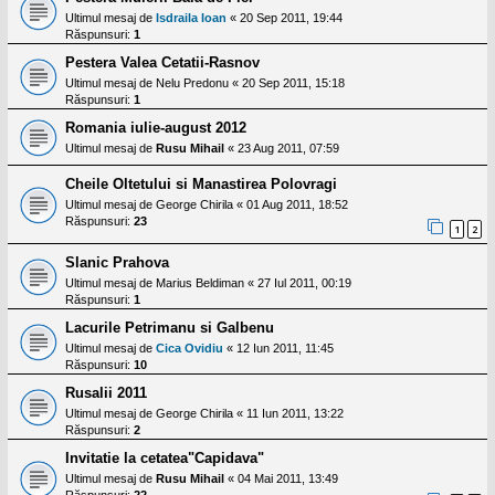
Ultimul mesaj de
Isdraila Ioan
«
20 Sep 2011, 19:44
Răspunsuri:
1
Pestera Valea Cetatii-Rasnov
Ultimul mesaj de
Nelu Predonu
«
20 Sep 2011, 15:18
Răspunsuri:
1
Romania iulie-august 2012
Ultimul mesaj de
Rusu Mihail
«
23 Aug 2011, 07:59
Cheile Oltetului si Manastirea Polovragi
Ultimul mesaj de
George Chirila
«
01 Aug 2011, 18:52
Răspunsuri:
23
1
2
Slanic Prahova
Ultimul mesaj de
Marius Beldiman
«
27 Iul 2011, 00:19
Răspunsuri:
1
Lacurile Petrimanu si Galbenu
Ultimul mesaj de
Cica Ovidiu
«
12 Iun 2011, 11:45
Răspunsuri:
10
Rusalii 2011
Ultimul mesaj de
George Chirila
«
11 Iun 2011, 13:22
Răspunsuri:
2
Invitatie la cetatea"Capidava"
Ultimul mesaj de
Rusu Mihail
«
04 Mai 2011, 13:49