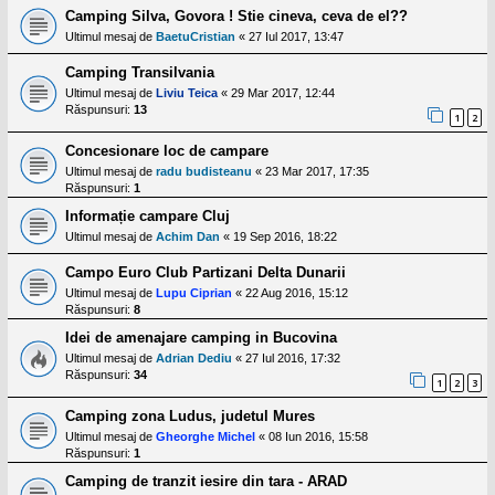
Camping Silva, Govora ! Stie cineva, ceva de el??
Ultimul mesaj de
BaetuCristian
«
27 Iul 2017, 13:47
Camping Transilvania
Ultimul mesaj de
Liviu Teica
«
29 Mar 2017, 12:44
Răspunsuri:
13
1
2
Concesionare loc de campare
Ultimul mesaj de
radu budisteanu
«
23 Mar 2017, 17:35
Răspunsuri:
1
Informație campare Cluj
Ultimul mesaj de
Achim Dan
«
19 Sep 2016, 18:22
Campo Euro Club Partizani Delta Dunarii
Ultimul mesaj de
Lupu Ciprian
«
22 Aug 2016, 15:12
Răspunsuri:
8
Idei de amenajare camping in Bucovina
Ultimul mesaj de
Adrian Dediu
«
27 Iul 2016, 17:32
Răspunsuri:
34
1
2
3
Camping zona Ludus, judetul Mures
Ultimul mesaj de
Gheorghe Michel
«
08 Iun 2016, 15:58
Răspunsuri:
1
Camping de tranzit iesire din tara - ARAD