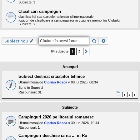
l
Subiecte:
3
o
t
Clasificari campinguri
e
clasificari si standardele nationale si internationale
s
topicuri de clasificare a campingurilor in viziunea membrilor Clubului
i
Subiecte:
2
a
u
t
Căutare
Căutare avansat
Subiect nou
o
r
u
1
2
Următorul
64 subiecte
l
o
t
e
Anunţuri
d
i
Subiect destinat situațiilor tehnice
n
Ultimul mesaj de
Ciprian Rosca
«
08 Iul 2025, 08:34
R
Scris în
Sugestii
o
Răspunsuri:
31
m
1
2
3
a
n
i
Subiecte
a
Campinguri 2026 pe litoralul romanesc
Ultimul mesaj de
Ciprian Rosca
«
30 Iun 2026, 10:44
Răspunsuri:
1
Campinguri deschise iarna ... in Ro