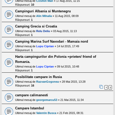
Ultimul mesaj de
Cosmin Man
«
17 Aug 2015, 11:15
Răspunsuri:
10
Campinguri Albania si Muntenegru
Ultimul mesaj de
Alin Mihaila
«
11 Aug 2015, 08:09
Răspunsuri:
1
Camping Grecia si Croatia
Ultimul mesaj de
Relu Deliu
«
03 Aug 2015, 11:13
Răspunsuri:
1
Camping Marina Surf Navodari - Mamaia nord
Ultimul mesaj de
Lupu Ciprian
«
14 Iul 2015, 17:49
Răspunsuri:
1
Harta campingurilor din Polonia =prieten/ friend of
Romania.
Ultimul mesaj de
Lupu Ciprian
«
09 Iul 2015, 10:48
Răspunsuri:
1
Posibilitate campare in Rusia
Ultimul mesaj de
RazvanGogonea
«
28 Mai 2015, 13:28
Răspunsuri:
16
1
2
campare calimanesti
Ultimul mesaj de
georgemarcu53
«
21 Mai 2015, 11:34
Campare Istambul
Ultimul mesaj de
Valentin Busca
«
21 Feb 2015, 08:31