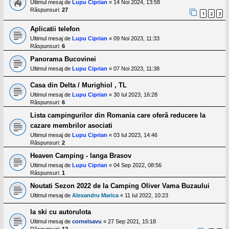
Ultimul mesaj de
Lupu Ciprian
«
14 Noi 2024, 13:58
Răspunsuri:
27
1
2
3
Aplicatii telefon
Ultimul mesaj de
Lupu Ciprian
«
09 Noi 2023, 11:33
Răspunsuri:
6
Panorama Bucovinei
Ultimul mesaj de
Lupu Ciprian
«
07 Noi 2023, 11:38
Casa din Delta / Murighiol , TL
Ultimul mesaj de
Lupu Ciprian
«
30 Iul 2023, 16:28
Răspunsuri:
6
Lista campingurilor din Romania care oferă reducere la
cazare membrilor asociati
Ultimul mesaj de
Lupu Ciprian
«
03 Iul 2023, 14:46
Răspunsuri:
2
Heaven Camping - langa Brasov
Ultimul mesaj de
Lupu Ciprian
«
04 Sep 2022, 08:56
Răspunsuri:
1
Noutati Sezon 2022 de la Camping Oliver Vama Buzaului
Ultimul mesaj de
Alexandru Marica
«
11 Iul 2022, 10:23
la ski cu autorulota
Ultimul mesaj de
cornelsavu
«
27 Sep 2021, 15:18
Răspunsuri:
12