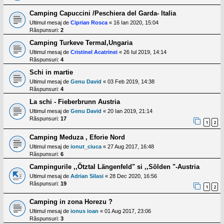
Camping Capuccini /Peschiera del Garda- Italia
Ultimul mesaj de
Ciprian Rosca
«
16 Ian 2020, 15:04
Răspunsuri:
2
Camping Turkeve Termal,Ungaria
Ultimul mesaj de
Cristinel Acatrinei
«
26 Iul 2019, 14:14
Răspunsuri:
4
Schi in martie
Ultimul mesaj de
Genu David
«
03 Feb 2019, 14:38
Răspunsuri:
4
La schi - Fieberbrunn Austria
Ultimul mesaj de
Genu David
«
20 Ian 2019, 21:14
Răspunsuri:
17
1
2
Camping Meduza , Eforie Nord
Ultimul mesaj de
ionut_ciuca
«
27 Aug 2017, 16:48
Răspunsuri:
6
Campingurile ,,Ötztal Längenfeld" si ,,Sölden "-Austria
Ultimul mesaj de
Adrian Silasi
«
28 Dec 2020, 16:56
Răspunsuri:
19
1
2
Camping in zona Horezu ?
Ultimul mesaj de
ionus ioan
«
01 Aug 2017, 23:06
Răspunsuri:
3