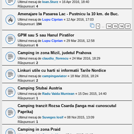
Ultimul mesaj de
Ioan.Sturz
«
16 Apr 2016, 18:40
Răspunsuri:
4
Amenajare la Pasarea Lac - Pustnicu la 10 km. de Buc.
Ultimul mesaj de
Lupu Ciprian
«
12 Apr 2016, 17:03
Răspunsuri:
194
1
14
15
16
17
…
GPM sau S sau Hanul Piratilor
Ultimul mesaj de
Lupu Ciprian
«
29 Mar 2016, 12:58
Răspunsuri:
6
Camping in zona Mizil, judetul Prahova
Ultimul mesaj de
claudiu_florescu
«
24 Mar 2016, 18:29
Răspunsuri:
2
Linkuri utile cu harti si informatii Tarile Nordice
Ultimul mesaj de
campingaviator
«
18 Mar 2016, 18:24
Răspunsuri:
2
Camping Stubai Austria
Ultimul mesaj de
Radu Vaida Muntean
«
15 Dec 2015, 14:40
Răspunsuri:
1
Camping tranzit Rozsa Csarda (langa mai cunoscutul
Paprika)
Ultimul mesaj de
Suveges Iosif
«
08 Noi 2015, 13:09
Răspunsuri:
1
Camping in zona Praid