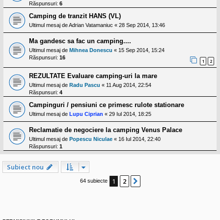
Răspunsuri:
6
Camping de tranzit HANS (VL)
Ultimul mesaj de
Adrian Vatamaniuc
«
28 Sep 2014, 13:46
Ma gandesc sa fac un camping....
Ultimul mesaj de
Mihnea Donescu
«
15 Sep 2014, 15:24
Răspunsuri:
16
1
2
REZULTATE Evaluare camping-uri la mare
Ultimul mesaj de
Radu Pascu
«
11 Aug 2014, 22:54
Răspunsuri:
4
Campinguri / pensiuni ce primesc rulote stationare
Ultimul mesaj de
Lupu Ciprian
«
29 Iul 2014, 18:25
Reclamatie de negociere la camping Venus Palace
Ultimul mesaj de
Popescu Niculae
«
16 Iul 2014, 22:40
Răspunsuri:
1
Subiect nou
1
2
Următorul
64 subiecte