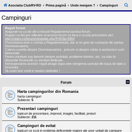
l
u
C
Asociatia ClubRV-RO
Prima pagină
Unde mergem ?
Campinguri
b
ă
R
Campinguri
V
u
-
c
t
Reguli forum
o
Asigurati-va ca ati citit si insusit Regulamentul acestui forum.
a
m
Rugam ca fiecare utilizator al acestui forum sa faca o scurta prezentare aici:
u
http://clubrv.ro/forum/viewtopic.php?f=97&t=3454
r
n
Prezentarea este o cerinta a Regulamentului, dar si un gest de curtoazie din partea
Dumneavoastra.
i
e
Cateva cuvinte despre Dumneavoastra , precum si despre rulota si autoturism sunt
t
binevenite.
a
Pentru intrebari sau lamuriri despre activitati, probleme tehnice, etc. va stau la
t
dispozitie forumurile cu sectiuni dedicate.
e
Nerespectarea acestor reguli atrage dupa sine stergerea userului din baza de date a
a
forumului.
Va uram bun venit in randul rulotistilor !
p
o
s
Forum
e
s
Harta campingurilor din Romania
o
r
harta campinguri
i
Subiecte:
5
l
o
Prezentari campinguri
r
topicuri de prezentare, impresii, imagini, facilitati, preturi
d
Subiecte:
211
e
r
Campinguri de evitat
u
topicuri ce scot in evidenta deficentele majore ale unor unitati de campare