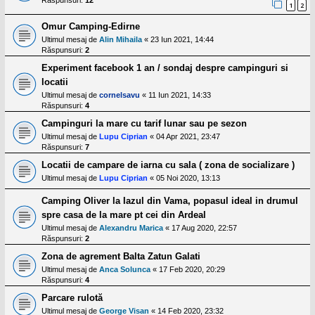
1
2
Omur Camping-Edirne
Ultimul mesaj de
Alin Mihaila
«
23 Iun 2021, 14:44
Răspunsuri:
2
Experiment facebook 1 an / sondaj despre campinguri si
locatii
Ultimul mesaj de
cornelsavu
«
11 Iun 2021, 14:33
Răspunsuri:
4
Campinguri la mare cu tarif lunar sau pe sezon
Ultimul mesaj de
Lupu Ciprian
«
04 Apr 2021, 23:47
Răspunsuri:
7
Locatii de campare de iarna cu sala ( zona de socializare )
Ultimul mesaj de
Lupu Ciprian
«
05 Noi 2020, 13:13
Camping Oliver la Iazul din Vama, popasul ideal in drumul
spre casa de la mare pt cei din Ardeal
Ultimul mesaj de
Alexandru Marica
«
17 Aug 2020, 22:57
Răspunsuri:
2
Zona de agrement Balta Zatun Galati
Ultimul mesaj de
Anca Solunca
«
17 Feb 2020, 20:29
Răspunsuri:
4
Parcare rulotă
Ultimul mesaj de
George Visan
«
14 Feb 2020, 23:32