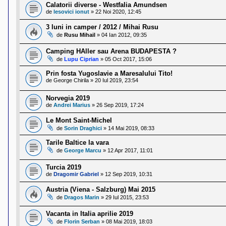
Calatorii diverse - Westfalia Amundsen
de
lesovici ionut
»
22 Noi 2020, 12:45
3 luni in camper / 2012 / Mihai Rusu
de
Rusu Mihail
»
04 Ian 2012, 09:35
Camping HAller sau Arena BUDAPESTA ?
de
Lupu Ciprian
»
05 Oct 2017, 15:06
Prin fosta Yugoslavie a Maresalului Tito!
de
George Chirila
»
20 Iul 2019, 23:54
Norvegia 2019
de
Andrei Marius
»
26 Sep 2019, 17:24
Le Mont Saint-Michel
de
Sorin Draghici
»
14 Mai 2019, 08:33
Tarile Baltice la vara
de
George Marcu
»
12 Apr 2017, 11:01
Turcia 2019
de
Dragomir Gabriel
»
12 Sep 2019, 10:31
Austria (Viena - Salzburg) Mai 2015
de
Dragos Marin
»
29 Iul 2015, 23:53
Vacanta in Italia aprilie 2019
de
Florin Serban
»
08 Mai 2019, 18:03