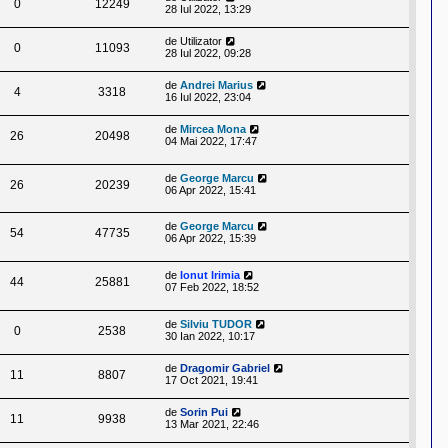
0
12249
28 Iul 2022, 13:29
de
Utilizator
0
11093
28 Iul 2022, 09:28
de
Andrei Marius
4
3318
16 Iul 2022, 23:04
de
Mircea Mona
26
20498
04 Mai 2022, 17:47
de
George Marcu
26
20239
06 Apr 2022, 15:41
de
George Marcu
54
47735
06 Apr 2022, 15:39
de
Ionut Irimia
44
25881
07 Feb 2022, 18:52
de
Silviu TUDOR
0
2538
30 Ian 2022, 10:17
de
Dragomir Gabriel
11
8807
17 Oct 2021, 19:41
de
Sorin Pui
11
9938
13 Mar 2021, 22:46