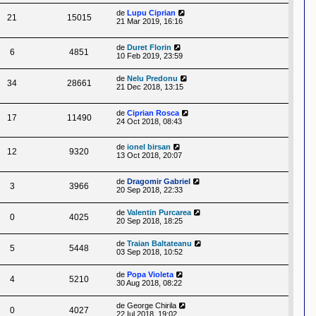
de
Lupu Ciprian
21
15015
21 Mar 2019, 16:16
de
Duret Florin
6
4851
10 Feb 2019, 23:59
de
Nelu Predonu
34
28661
21 Dec 2018, 13:15
de
Ciprian Rosca
17
11490
24 Oct 2018, 08:43
de
ionel birsan
12
9320
13 Oct 2018, 20:07
de
Dragomir Gabriel
3
3966
20 Sep 2018, 22:33
de
Valentin Purcarea
0
4025
20 Sep 2018, 18:25
de
Traian Baltateanu
5
5448
03 Sep 2018, 10:52
de
Popa Violeta
4
5210
30 Aug 2018, 08:22
de
George Chirila
0
4027
22 Iul 2018, 19:02