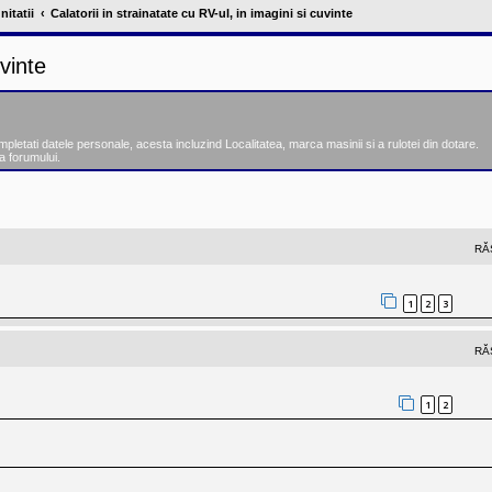
nitatii
Calatorii in strainatate cu RV-ul, in imagini si cuvinte
uvinte
tati datele personale, acesta incluzind Localitatea, marca masinii si a rulotei din dotare.
a forumului.
nsată
RĂ
1
2
3
RĂ
1
2