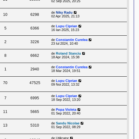
02 Sep 2025, 20:25
de
Niky Radu
10
6298
02 Apr 2025, 21:13
de
Lupu Ciprian
5
6366
16 Ian 2025, 15:23
de
Constantin Curelea
2
3226
23 Iul 2024, 10:40
de
Roland Stanciu
8
6662
18 Apr 2024, 15:38
de
Constantin Curelea
1
2940
18 Mar 2024, 19:51
de
Lupu Ciprian
70
47525
09 Noi 2022, 13:32
de
Lupu Ciprian
7
6995
18 Sep 2022, 13:20
de
Popa Violeta
11
5665
01 Sep 2022, 20:40
de
Sandu Nicolae
13
5310
01 Sep 2022, 08:29
de
Utilizator