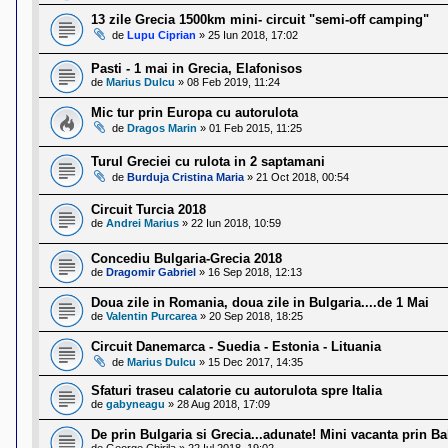
13 zile Grecia 1500km mini- circuit "semi-off camping"
de
Lupu Ciprian
»
25 Iun 2018, 17:02
Pasti - 1 mai in Grecia, Elafonisos
de
Marius Dulcu
»
08 Feb 2019, 11:24
Mic tur prin Europa cu autorulota
de
Dragos Marin
»
01 Feb 2015, 11:25
Turul Greciei cu rulota in 2 saptamani
de
Burduja Cristina Maria
»
21 Oct 2018, 00:54
Circuit Turcia 2018
de
Andrei Marius
»
22 Iun 2018, 10:59
Concediu Bulgaria-Grecia 2018
de
Dragomir Gabriel
»
16 Sep 2018, 12:13
Doua zile in Romania, doua zile in Bulgaria....de 1 Mai
de
Valentin Purcarea
»
20 Sep 2018, 18:25
Circuit Danemarca - Suedia - Estonia - Lituania
de
Marius Dulcu
»
15 Dec 2017, 14:35
Sfaturi traseu calatorie cu autorulota spre Italia
de
gabyneagu
»
28 Aug 2018, 17:09
De prin Bulgaria si Grecia...adunate! Mini vacanta prin Ba
de
George Chirila
»
22 Iul 2018, 19:02