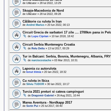
de
Utilizator
»
28 Iul 2022, 13:29
Skopje-Macedonia de Nord
de
Utilizator
»
28 Iul 2022, 09:28
Călătorie cu rulota în Iran
de
Andrei Marius
»
20 Iun 2022, 00:13
Circuit Grecia de sarbatori 17 zile .... 2700km pana in Pe
de
Lupu Ciprian
»
10 Ian 2018, 18:42
Circuit Serbia Muntenegru Croatia
de
Relu Deliu
»
13 Iul 2017, 00:29
Tur in Balcani: Serbia, Bosnia, Muntenegru, Albania, FR
de
narciscostache
»
03 Mar 2013, 10:31
Laponia cu autorulota
de
Ionut Irimia
»
20 Ian 2022, 18:32
Cu rulota in Ibiza
de
Silviu TUDOR
»
30 Ian 2022, 10:17
Turcia 2021 preturi si cateva campinguri
de
Dragomir Gabriel
»
26 Aug 2021, 10:44
Marea Aventura - Nordkapp 2017
de
Sorin Pui
»
25 Iul 2017, 00:40