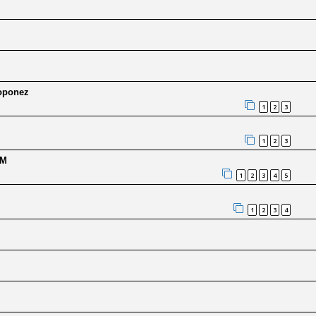
loponez
1
2
3
1
2
3
YM
1
2
3
4
5
1
2
3
4