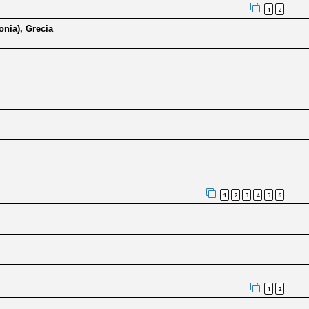
1
2
onia), Grecia
1
2
3
4
5
6
1
2