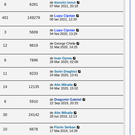
de
lesovici ionut
8
6281
07 Mar 2021, 20:18
de
Lupu Ciprian
401
149279
08 Ian 2021, 12:20
de
Lupu Ciprian
3
5609
04 Noi 2020, 13:29
de
George Chirila
12
9819
31 Mai 2020, 14:25
de
Ioan Oprea
6
7896
28 Mar 2020, 02:08
de
Sorin Draghici
11
9233
24 Mar 2020, 13:41
de
Alin Mihaila
14
12135
04 Mar 2020, 15:02
de
Dragomir Gabriel
6
5910
22 Sep 2019, 20:33
de
Alin Mihaila
30
24142
28 Iun 2019, 12:13
de
Florin Serban
10
6678
17 Mai 2019, 14:39