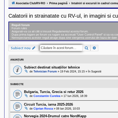
l
Asociatia ClubRV-RO
Prima pagină
Intalniri si excursii in cadrul comu
u
b
R
Calatorii in strainatate cu RV-ul, in imagini si c
V
-
c
Reguli forum
o
Forum rules
m
Asigurati-va ca ati citit si insusit Regulamentul acestui forum.
u
Dupa prima logare pe forum va rugam sa accesati "User Control Panel" si sa va comple
n
Nerespectarea acestor reguli atrage dupa sine stergerea userului din baza de date 
i
t
Căutare
Căutare ava
Subiect nou
a
t
e
a
ANUNŢURI
p
o
Subiect destinat situațiilor tehnice
s
de
Tehnician Forum
»
19 Feb 2024, 15:15
» în
Sugestii
e
s
o
SUBIECTE
r
i
Bulgaria, Turcia, Grecia si retur 2026
l
de
Constantin Curelea
»
17 Iun 2026, 18:39
o
r
d
Circuit Turcia, iarna 2025-2026
e
de
Ciprian Rosca
»
08 Ian 2026, 10:03
r
u
Norvegia 2024-Drumul catre NordKapp