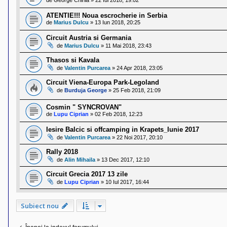
ATENTIE!!! Noua escrocherie in Serbia
de
Marius Dulcu
»
13 Iun 2018, 20:25
Circuit Austria si Germania
de
Marius Dulcu
»
11 Mai 2018, 23:43
Thasos si Kavala
de
Valentin Purcarea
»
24 Apr 2018, 23:05
Circuit Viena-Europa Park-Legoland
de
Burduja George
»
25 Feb 2018, 21:09
Cosmin " SYNCROVAN"
de
Lupu Ciprian
»
02 Feb 2018, 12:23
Iesire Balcic si offcamping in Krapets_Iunie 2017
de
Valentin Purcarea
»
22 Noi 2017, 20:10
Rally 2018
de
Alin Mihaila
»
13 Dec 2017, 12:10
Circuit Grecia 2017 13 zile
de
Lupu Ciprian
»
10 Iul 2017, 16:44
Subiect nou