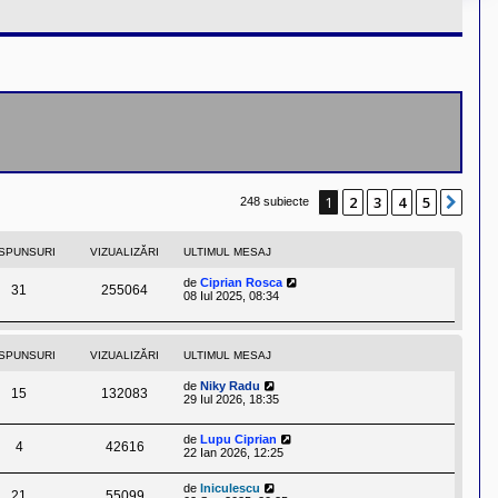
1
2
3
4
5
Urm
248 subiecte
SPUNSURI
VIZUALIZĂRI
ULTIMUL MESAJ
de
Ciprian Rosca
31
255064
08 Iul 2025, 08:34
SPUNSURI
VIZUALIZĂRI
ULTIMUL MESAJ
de
Niky Radu
15
132083
29 Iul 2026, 18:35
de
Lupu Ciprian
4
42616
22 Ian 2026, 12:25
de
lniculescu
21
55099