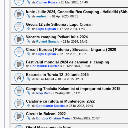
l
de
Ciprian Rosca
»
25 Mar 2025, 14:40
o
t
Iunie - Iulie 2024, Concediu Rea Camping - Halkidiki (Sith
e
de
andrei.n
»
01 Apr 2025, 00:31
s
i
Grecia 12 zile Sithonia , Lupu Ciprian
a
u
de
Lupu Ciprian
»
17 Sep 2024, 17:39
t
Vacanta camping Pefkari iulie 2024
o
r
de
Roland Stanciu
»
21 Iul 2024, 14:42
u
l
Circuit Europa ( Polonia , Slovacia , Ungaria ) 2020
o
de
Lupu Ciprian
»
22 Feb 2021, 11:02
t
e
Festivalul mondial 2024 de caravan și camping
d
de
Constantin Curelea
»
15 Mar 2024, 18:50
i
n
Excursie in Turcia 12 -30 iunie 2015
R
de
Rusu Mihail
»
18 Iun 2015, 12:01
o
m
Camping Thalatta Kalamitsi si imprejurimi iunie 2015
a
n
de
Niky Radu
»
24 Aug 2015, 11:25
i
a
Calatorie cu rulota in Muntenegru 2022
de
Constantin Curelea
»
26 Iul 2022, 19:47
Circuit in Balcani 2022
de
Burduja Cristina Maria
»
30 Aug 2022, 20:57
Ohrid-Macedonia de Nord