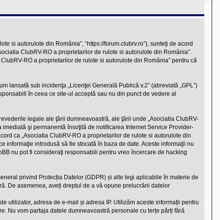
te si autorulote din România”, “https://forum.clubrv.ro”), sunteţi de acord
Asociatia ClubRV-RO a proprietarilor de rulote si autorulote din România”.
ia ClubRV-RO a proprietarilor de rulote si autorulote din România” pentru că
rum lansată sub incidenţa „
Licenţei Generală Publică v.2
” (abreviată „GPL”)
sponsabill în ceea ce site-ul acceptă sau nu din punct de vedere al
prevederile legale ale ţării dumneavoastră, ale ţării unde „Asociatia ClubRV-
 imediată şi permanentă însoţită de notificarea Internet Service Provider-
cord ca „Asociatia ClubRV-RO a proprietarilor de rulote si autorulote din
e informaţie introdusă să fie stocată în baza de date. Aceste informaţii nu
pBB nu pot fi consideraţi responsabili pentru vreo încercare de hacking
General privind Protecția Datelor (GDPR) și alte legi aplicabile în materie de
tră. De asemenea, aveți dreptul de a vă opune prelucrării datelor
 utilizator, adresa de e-mail și adresa IP. Utilizăm aceste informații pentru
tre. Nu vom partaja datele dumneavoastră personale cu terțe părți fără