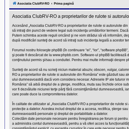
l
Asociatia ClubRV-RO
Prima pagină
u
b
R
Asociatia ClubRV-RO a proprietarilor de rulote si autorul
V
-
c
Accesând „Asociatia ClubRV-RO a proprietarilor de rulote si autorulote din R
o
să intraţi din punct de vedere legal sub incidenţa următorilor termeni. Dacă 
m
Putem schimba aceste reguli oricând şi ne vom strădui să vă informăm, deşi a
u
după modificări sunteţi de acord să intraţi sub incidenţa legală a acestor te
n
i
t
Forumul nostru foloseşte phpBB (în continuare “ei”, “lor”, “software phpBB
a
şi poate fi descărcat de la
www.phpbb.com
. Software-ul phpBB facilitează 
t
conţinutului permis şi/sau a conduitei. Pentru mai multe informaţii despre ph
e
a
p
Sunteţi de acord să nu scrieţi niciun material abuziv, obscen, vulgar, calom
o
RO a proprietarilor de rulote si autorulote din România” este găzduit sau al
s
ului dumneavoastră dacă vom considera necesar. Adresele IP ale tuturor mesa
e
România” să aibă dreptul de a şterge, modifica, muta sau închide orice subie
s
vor fi dezvăluite niciunei terţe părţi fără consimţământul dumneavoastră, i
o
r
care poate duce la compromiterea datelor.
i
l
În calitate de utilizator al „Asociatia ClubRV-RO a proprietarilor de rulote 
o
protecție a datelor. Acestea includ dreptul de a accesa, rectifica, șterge 
r
d
dumneavoastră personale și dreptul de portabilitate a datelor.
e
Colectăm date personale necesare pentru înregistrarea pe forum și pentru a vă
r
a administra contul dumneavoastră, pentru a vă oferi acces la funcționalită
u
consimțământul explicit, cu excepția cazurilor în care este necesar pentru fu