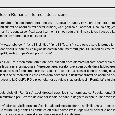
ote din România - Termeni de utilizare
omânia” (în continuare “noi”, “nostru”, “Asociatia ClubRV-RO a proprietarilor de rulo
nu sunteţi de acord cu toţi aceşti termeni, vă rugăm să nu accesaţi şi/sau folosiţi „
r fi prudent să verificaţi aceşti termeni în mod regulat în timp ce folosiţi „Asociat
rmeni din momentul modificării lor.
”, “www.phpbb.com”, “phpBB Limited”, “phpBB Teams”), care este o soluţie pentru fo
doar discuţiile care au ca mijloc de comunicare internetul, phpBB Limited nu este re
pBB, vizitaţi:
https://www.phpbb.com/
.
nios, de ură, ameninţare, orientare-sexuală sau orice alt material care poate viola 
e legislaţiei internaţionale. Nerespectarea acestor prevederi poate duce la blocarea
jelor sunt înregistrate pentru a ajuta la respectarea acestor condiţii. Sunteţi de a
ct în orice moment în care consideră necesar. Ca utilizator sunteţi de acord ca oric
ar „Asociatia ClubRV-RO a proprietarilor de rulote si autorulote din România” sau ph
si autorulote din România”, aveți drepturi specifice în conformitate cu Regulamentul 
sau restricționa prelucrarea datelor personale pe care le deținem despre dumneavoas
 oferi serviciile noastre. Aceste date pot include, dar nu se limitează la, numele de
țile forumului și pentru a comunica cu dumneavoastră în legătură cu serviciile noas
rnizarea serviciilor noastre sau dacă este solicitat de lege.