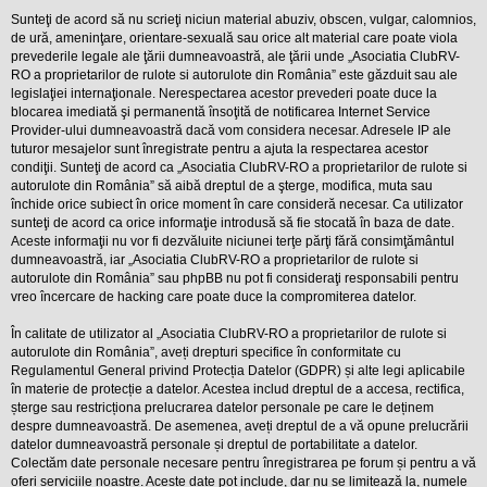
l
o
Sunteţi de acord să nu scrieţi niciun material abuziv, obscen, vulgar, calomnios,
t
de ură, ameninţare, orientare-sexuală sau orice alt material care poate viola
e
prevederile legale ale ţării dumneavoastră, ale ţării unde „Asociatia ClubRV-
s
RO a proprietarilor de rulote si autorulote din România” este găzduit sau ale
i
legislaţiei internaţionale. Nerespectarea acestor prevederi poate duce la
a
u
blocarea imediată şi permanentă însoţită de notificarea Internet Service
t
Provider-ului dumneavoastră dacă vom considera necesar. Adresele IP ale
o
tuturor mesajelor sunt înregistrate pentru a ajuta la respectarea acestor
r
condiţii. Sunteţi de acord ca „Asociatia ClubRV-RO a proprietarilor de rulote si
u
autorulote din România” să aibă dreptul de a şterge, modifica, muta sau
l
o
închide orice subiect în orice moment în care consideră necesar. Ca utilizator
t
sunteţi de acord ca orice informaţie introdusă să fie stocată în baza de date.
e
Aceste informaţii nu vor fi dezvăluite niciunei terţe părţi fără consimţământul
d
dumneavoastră, iar „Asociatia ClubRV-RO a proprietarilor de rulote si
i
n
autorulote din România” sau phpBB nu pot fi consideraţi responsabili pentru
R
vreo încercare de hacking care poate duce la compromiterea datelor.
o
m
În calitate de utilizator al „Asociatia ClubRV-RO a proprietarilor de rulote si
a
autorulote din România”, aveți drepturi specifice în conformitate cu
n
i
Regulamentul General privind Protecția Datelor (GDPR) și alte legi aplicabile
a
în materie de protecție a datelor. Acestea includ dreptul de a accesa, rectifica,
șterge sau restricționa prelucrarea datelor personale pe care le deținem
despre dumneavoastră. De asemenea, aveți dreptul de a vă opune prelucrării
datelor dumneavoastră personale și dreptul de portabilitate a datelor.
Colectăm date personale necesare pentru înregistrarea pe forum și pentru a vă
oferi serviciile noastre. Aceste date pot include, dar nu se limitează la, numele