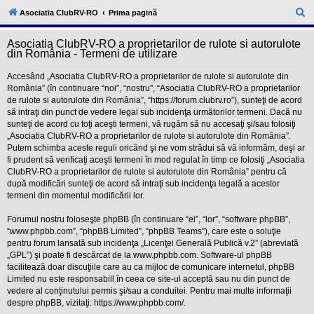
l
u
C
Asociatia ClubRV-RO
Prima pagină
b
ă
R
V
Asociatia ClubRV-RO a proprietarilor de rulote si autorulote
u
-
din România - Termeni de utilizare
c
t
o
Accesând „Asociatia ClubRV-RO a proprietarilor de rulote si autorulote din
a
m
România” (în continuare “noi”, “nostru”, “Asociatia ClubRV-RO a proprietarilor
u
r
de rulote si autorulote din România”, “https://forum.clubrv.ro”), sunteţi de acord
n
i
să intraţi din punct de vedere legal sub incidenţa următorilor termeni. Dacă nu
e
t
sunteţi de acord cu toţi aceşti termeni, vă rugăm să nu accesaţi şi/sau folosiţi
a
„Asociatia ClubRV-RO a proprietarilor de rulote si autorulote din România”.
t
Putem schimba aceste reguli oricând şi ne vom strădui să vă informăm, deşi ar
e
a
fi prudent să verificaţi aceşti termeni în mod regulat în timp ce folosiţi „Asociatia
p
ClubRV-RO a proprietarilor de rulote si autorulote din România” pentru că
o
după modificări sunteţi de acord să intraţi sub incidenţa legală a acestor
s
termeni din momentul modificării lor.
e
s
o
Forumul nostru foloseşte phpBB (în continuare “ei”, “lor”, “software phpBB”,
r
“www.phpbb.com”, “phpBB Limited”, “phpBB Teams”), care este o soluţie
i
pentru forum lansată sub incidenţa „
Licenţei Generală Publică v.2
” (abreviată
l
„GPL”) şi poate fi descărcat de la
www.phpbb.com
. Software-ul phpBB
o
facilitează doar discuţiile care au ca mijloc de comunicare internetul, phpBB
r
d
Limited nu este responsabill în ceea ce site-ul acceptă sau nu din punct de
e
vedere al conţinutului permis şi/sau a conduitei. Pentru mai multe informaţii
r
despre phpBB, vizitaţi:
https://www.phpbb.com/
.
u