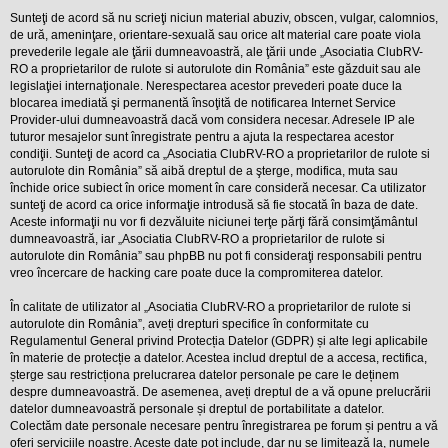
l
o
Sunteţi de acord să nu scrieţi niciun material abuziv, obscen, vulgar, calomnios,
t
de ură, ameninţare, orientare-sexuală sau orice alt material care poate viola
e
prevederile legale ale ţării dumneavoastră, ale ţării unde „Asociatia ClubRV-
s
RO a proprietarilor de rulote si autorulote din România” este găzduit sau ale
i
legislaţiei internaţionale. Nerespectarea acestor prevederi poate duce la
a
u
blocarea imediată şi permanentă însoţită de notificarea Internet Service
t
Provider-ului dumneavoastră dacă vom considera necesar. Adresele IP ale
o
tuturor mesajelor sunt înregistrate pentru a ajuta la respectarea acestor
r
condiţii. Sunteţi de acord ca „Asociatia ClubRV-RO a proprietarilor de rulote si
u
autorulote din România” să aibă dreptul de a şterge, modifica, muta sau
l
o
închide orice subiect în orice moment în care consideră necesar. Ca utilizator
t
sunteţi de acord ca orice informaţie introdusă să fie stocată în baza de date.
e
Aceste informaţii nu vor fi dezvăluite niciunei terţe părţi fără consimţământul
d
dumneavoastră, iar „Asociatia ClubRV-RO a proprietarilor de rulote si
i
n
autorulote din România” sau phpBB nu pot fi consideraţi responsabili pentru
R
vreo încercare de hacking care poate duce la compromiterea datelor.
o
m
În calitate de utilizator al „Asociatia ClubRV-RO a proprietarilor de rulote si
a
autorulote din România”, aveți drepturi specifice în conformitate cu
n
i
Regulamentul General privind Protecția Datelor (GDPR) și alte legi aplicabile
a
în materie de protecție a datelor. Acestea includ dreptul de a accesa, rectifica,
șterge sau restricționa prelucrarea datelor personale pe care le deținem
despre dumneavoastră. De asemenea, aveți dreptul de a vă opune prelucrării
datelor dumneavoastră personale și dreptul de portabilitate a datelor.
Colectăm date personale necesare pentru înregistrarea pe forum și pentru a vă
oferi serviciile noastre. Aceste date pot include, dar nu se limitează la, numele