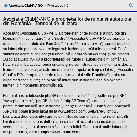
l
u
C
Asociatia ClubRV-RO
Prima pagină
b
ă
R
V
Asociatia ClubRV-RO a proprietarilor de rulote si autorulote
u
-
din România - Termeni de utilizare
c
t
o
Accesând „Asociatia ClubRV-RO a proprietarilor de rulote si autorulote din
a
m
România” (în continuare “noi”, “nostru”, “Asociatia ClubRV-RO a proprietarilor
u
r
de rulote si autorulote din România”, “https://forum.clubrv.ro”), sunteţi de acord
n
i
să intraţi din punct de vedere legal sub incidenţa următorilor termeni. Dacă nu
e
t
sunteţi de acord cu toţi aceşti termeni, vă rugăm să nu accesaţi şi/sau folosiţi
a
„Asociatia ClubRV-RO a proprietarilor de rulote si autorulote din România”.
t
Putem schimba aceste reguli oricând şi ne vom strădui să vă informăm, deşi ar
e
a
fi prudent să verificaţi aceşti termeni în mod regulat în timp ce folosiţi „Asociatia
p
ClubRV-RO a proprietarilor de rulote si autorulote din România” pentru că
o
după modificări sunteţi de acord să intraţi sub incidenţa legală a acestor
s
termeni din momentul modificării lor.
e
s
o
Forumul nostru foloseşte phpBB (în continuare “ei”, “lor”, “software phpBB”,
r
“www.phpbb.com”, “phpBB Limited”, “phpBB Teams”), care este o soluţie
i
pentru forum lansată sub incidenţa „
Licenţei Generală Publică v.2
” (abreviată
l
„GPL”) şi poate fi descărcat de la
www.phpbb.com
. Software-ul phpBB
o
facilitează doar discuţiile care au ca mijloc de comunicare internetul, phpBB
r
d
Limited nu este responsabill în ceea ce site-ul acceptă sau nu din punct de
e
vedere al conţinutului permis şi/sau a conduitei. Pentru mai multe informaţii
r
despre phpBB, vizitaţi:
https://www.phpbb.com/
.
u