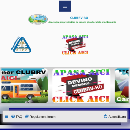
S
i
t
e
-
u
l
o
f
i
c
i
a
l
a
l
A
s
o
c
i
a
t
i
FAQ
Regulament forum
Autentificare
e
i
C