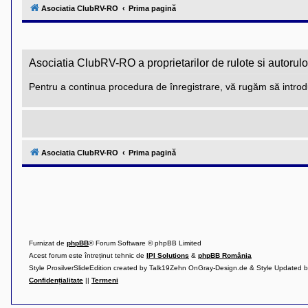
l
Asociatia ClubRV-RO
Prima pagină
u
b
R
V
-
c
Asociatia ClubRV-RO a proprietarilor de rulote si autorulo
o
m
Pentru a continua procedura de înregistrare, vă rugăm să introdu
u
n
i
t
a
t
e
Asociatia ClubRV-RO
Prima pagină
a
p
o
s
e
s
o
r
i
l
Furnizat de
phpBB
® Forum Software © phpBB Limited
o
Acest forum este întreținut tehnic de
IPI Solutions
&
phpBB România
r
Style ProsilverSlideEdition created by Talk19Zehn OnGray-Design.de & Style Updated 
d
Confidențialitate
||
Termeni
e
r
u