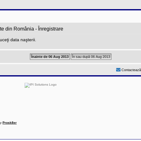
te din România - Înregistrare
ceţi data naşterii.
Contactează
by
Prosk8er