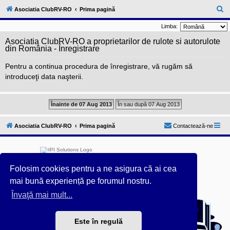
l
u
C
Asociatia ClubRV-RO
Prima pagină
b
ă
R
Limba:
V
u
-
Asociatia ClubRV-RO a proprietarilor de rulote si autorulote
c
t
din România - Înregistrare
o
a
m
Pentru a continua procedura de înregistrare, vă rugăm să
u
r
n
introduceţi data naşterii.
i
e
t
a
t
e
a
p
Asociatia ClubRV-RO
Prima pagină
Contactează-ne
o
s
e
s
o
r
Folosim cookies pentru a ne asigura că ai cea
i
mai bună experiență pe forumul nostru.
l
o
Învaţă mai mult...
Furnizat de
phpBB
® Forum Software © phpBB Limited
r
d
Acest forum este întreținut tehnic de
IPI Solutions
&
e
phpBB România
r
Este în regulă
Style ProsilverSlideEdition created by Talk19Zehn OnGray-
u