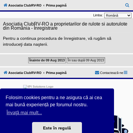
l
u
C
Asociatia ClubRV-RO
Prima pagină
b
ă
R
Limba:
V
u
-
Asociatia ClubRV-RO a proprietarilor de rulote si autorulote
c
t
din România - Înregistrare
o
a
m
Pentru a continua procedura de înregistrare, vă rugăm să
u
r
n
introduceţi data naşterii.
i
e
t
a
t
e
a
p
Asociatia ClubRV-RO
Prima pagină
Contactează-ne
o
s
e
s
o
r
Folosim cookies pentru a ne asigura că ai cea
i
mai bună experiență pe forumul nostru.
l
o
Învaţă mai mult...
Furnizat de
phpBB
® Forum Software © phpBB Limited
r
d
Acest forum este întreținut tehnic de
IPI Solutions
&
e
phpBB România
r
Este în regulă
Style ProsilverSlideEdition created by Talk19Zehn OnGray-
u