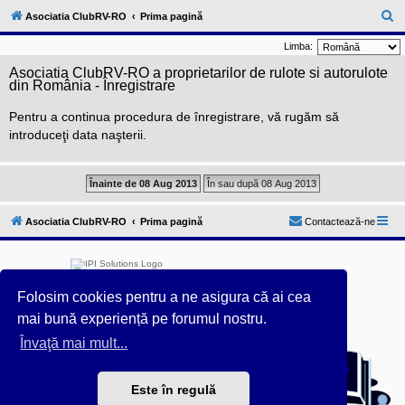
l
u
C
Asociatia ClubRV-RO
Prima pagină
b
ă
R
Limba:
V
u
-
Asociatia ClubRV-RO a proprietarilor de rulote si autorulote
c
t
din România - Înregistrare
o
a
m
Pentru a continua procedura de înregistrare, vă rugăm să
u
r
n
introduceţi data naşterii.
i
e
t
a
t
e
a
p
Asociatia ClubRV-RO
Prima pagină
Contactează-ne
o
s
e
s
o
r
Folosim cookies pentru a ne asigura că ai cea
i
mai bună experiență pe forumul nostru.
l
o
Învaţă mai mult...
Furnizat de
phpBB
® Forum Software © phpBB Limited
r
d
Acest forum este întreținut tehnic de
IPI Solutions
&
e
phpBB România
r
Este în regulă
Style ProsilverSlideEdition created by Talk19Zehn OnGray-
u