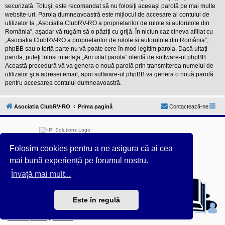
securizată. Totuşi, este recomandat să nu folosiţi aceeaşi parolă pe mai multe
website-uri. Parola dumneavoastră este mijlocul de accesare al contului de
utilizator la „Asociatia ClubRV-RO a proprietarilor de rulote si autorulote din
România”, aşadar vă rugăm să o păziţi cu grijă. În niciun caz cineva afiliat cu
„Asociatia ClubRV-RO a proprietarilor de rulote si autorulote din România”,
phpBB sau o terţă parte nu vă poate cere în mod legitim parola. Dacă uitaţi
parola, puteţi folosi interfaţa „Am uitat parola” oferită de software-ul phpBB.
Această procedură vă va genera o nouă parolă prin transmiterea numelui de
utilizator şi a adresei email, apoi software-ul phpBB va genera o nouă parolă
pentru accesarea contului dumneavoastră.
Asociatia ClubRV-RO
Prima pagină
Contactează-ne
Folosim cookies pentru a ne asigura că ai cea
mai bună experiență pe forumul nostru.
Furnizat de
phpBB
® Forum Software © phpBB Limited
Învaţă mai mult...
Acest forum este întreținut tehnic de
IPI Solutions
&
phpBB România
Este în regulă
Style ProsilverSlideEdition created by Talk19Zehn OnGray-
Design.de & Style Updated by
Prosk8er
Confidențialitate
||
Termeni