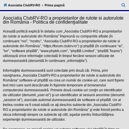
l
u
C
Asociatia ClubRV-RO
Prima pagină
b
ă
R
V
Asociatia ClubRV-RO a proprietarilor de rulote si autorulote
u
-
din România - Politica de confidenţialitate
c
t
o
Această politică explică în detaliu cum „Asociatia ClubRV-RO a proprietarilor
a
m
de rulote si autorulote din România” împreună cu companiile afliate (în
u
r
continuare “noi”, “nostru”, “Asociatia ClubRV-RO a proprietarilor de rulote si
n
i
autorulote din România”, “https://forum.clubrv.ro”) şi phpBB (în continuare “ei”,
e
t
“lor”, “software phpBB”, “www.phpbb.com”, “phpBB Limited”, “phpBB Teams”)
a
utilizează orice informaţie colectată în timpul fiecărei sesiuni utilizate de
t
dumneavoastră (denumită în continuare „informaţiile”).
e
a
p
Informaţiile dumneavoastră sunt colectate prin două căi. Prima, prin
o
navigharea „Asociatia ClubRV-RO a proprietarilor de rulote si autorulote din
s
România” software-ul phpBB va crea un număr de cookie-uri, care sunt fişiere
e
text mici care sunt descărcate în fişierele temporare al browserului
s
o
computerului dumneavoastră. Primele două cookie-uri conţin un identificator
r
de utilizator (denumit „user-id”) şi un identificator al sesiunii anonime (denumit
i
„session-id”), asociate automat dumneavoastră de software-ul phpBB. Un al
l
treilea cookie va fi creat odată ce aţi deschis subiecte din „Asociatia ClubRV-
o
RO a proprietarilor de rulote si autorulote din România” şi este folosit pentru a
r
d
stoca informaţii despre ce subiecte aţi citit, aşadar pentru îmbunătăţirea
e
experienţei dumneavoastră de utilizator.
r
u