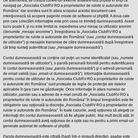
De asemenea, se crează cookie-uri externe software-ului phpBB în timp ce
l
o
navigaţi pe „Asociatia ClubRV-RO a proprietarilor de rulote si autorulote din
t
România” dar acestea sunt în afara scopului acestui document care
e
intenţionează să acopere paginile create de software-ul phpBB. A doua cale
s
prin care colectăm informaţiile este prin ceea ce trimiteţi dumneavoastră. Acest
i
lucru poate fi, şi nu este limitat la: expedierea unui mesaj ca utilizator anonim
a
u
(denumite „mesaje anonime”), înregistrarea la „Asociatia ClubRV-RO a
t
proprietarilor de rulote si autorulote din România” (sau „contul dumneavoastră
o
de utilizator”) şi mesajele transmise de către dumneavoastră după înregistrare
r
cât timp sunteţi autentificat (sau „mesajele dumneavoastră”).
u
l
o
Contul dumneavoastră va conţine cel puţin un nume identificabil (sau „numele
t
dumneavoastră de utilizator”), o parolă personală folosită pentru autentificarea
e
în contul dumneavoastră (sau „parola dumneavoastră”) şi o adresă personală
d
de email validă (sau „email-ul dumneavoastră”). Informaţiile dumneavoastră
i
n
pentru contul de utilizator de la „Asociatia ClubRV-RO a proprietarilor de rulote
R
si autorulote din România” sunt protejate de legile de protecţie ale datelor
o
aplicabile în ţara care ne găzduieşte. Orice informaţie în afara numelui de
m
utilizator, parolei sau a adresei de e-mail cerută de „Asociatia ClubRV-RO a
a
proprietarilor de rulote si autorulote din România” în timpul înregistrării este fie
n
i
obligatorie sau opţională la discreţia „Asociatia ClubRV-RO a proprietarilor de
a
rulote si autorulote din România”. În toate cazurile, aveţi opţiunea să alegeţi ce
informaţii din contul dumneavoastră să fie afişate public. Mai mult decât atât, în
contul dumneavoastră aveţi opţiunea de a opta sau nu pentru a primi email-uri
generate automat de software-ul phpBB.
Parola dumneavoastră este cifrată (hash într-o singură direcţie), aşadar este