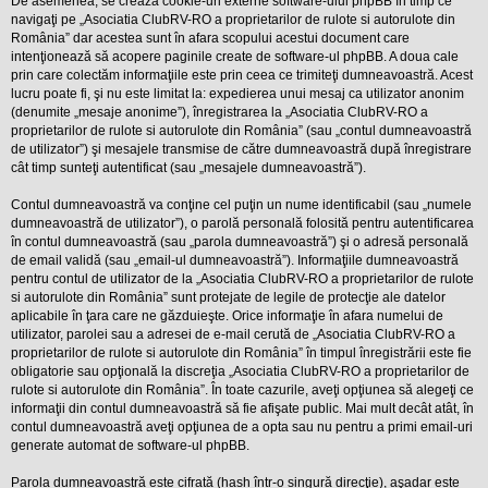
De asemenea, se crează cookie-uri externe software-ului phpBB în timp ce
l
o
navigaţi pe „Asociatia ClubRV-RO a proprietarilor de rulote si autorulote din
t
România” dar acestea sunt în afara scopului acestui document care
e
intenţionează să acopere paginile create de software-ul phpBB. A doua cale
s
prin care colectăm informaţiile este prin ceea ce trimiteţi dumneavoastră. Acest
i
lucru poate fi, şi nu este limitat la: expedierea unui mesaj ca utilizator anonim
a
u
(denumite „mesaje anonime”), înregistrarea la „Asociatia ClubRV-RO a
t
proprietarilor de rulote si autorulote din România” (sau „contul dumneavoastră
o
de utilizator”) şi mesajele transmise de către dumneavoastră după înregistrare
r
cât timp sunteţi autentificat (sau „mesajele dumneavoastră”).
u
l
o
Contul dumneavoastră va conţine cel puţin un nume identificabil (sau „numele
t
dumneavoastră de utilizator”), o parolă personală folosită pentru autentificarea
e
în contul dumneavoastră (sau „parola dumneavoastră”) şi o adresă personală
d
de email validă (sau „email-ul dumneavoastră”). Informaţiile dumneavoastră
i
n
pentru contul de utilizator de la „Asociatia ClubRV-RO a proprietarilor de rulote
R
si autorulote din România” sunt protejate de legile de protecţie ale datelor
o
aplicabile în ţara care ne găzduieşte. Orice informaţie în afara numelui de
m
utilizator, parolei sau a adresei de e-mail cerută de „Asociatia ClubRV-RO a
a
proprietarilor de rulote si autorulote din România” în timpul înregistrării este fie
n
i
obligatorie sau opţională la discreţia „Asociatia ClubRV-RO a proprietarilor de
a
rulote si autorulote din România”. În toate cazurile, aveţi opţiunea să alegeţi ce
informaţii din contul dumneavoastră să fie afişate public. Mai mult decât atât, în
contul dumneavoastră aveţi opţiunea de a opta sau nu pentru a primi email-uri
generate automat de software-ul phpBB.
Parola dumneavoastră este cifrată (hash într-o singură direcţie), aşadar este