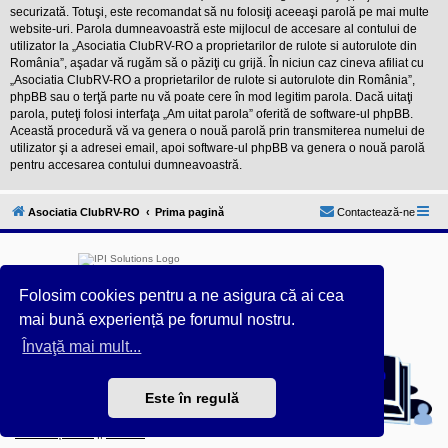
securizată. Totuşi, este recomandat să nu folosiţi aceeaşi parolă pe mai multe
website-uri. Parola dumneavoastră este mijlocul de accesare al contului de
utilizator la „Asociatia ClubRV-RO a proprietarilor de rulote si autorulote din
România”, aşadar vă rugăm să o păziţi cu grijă. În niciun caz cineva afiliat cu
„Asociatia ClubRV-RO a proprietarilor de rulote si autorulote din România”,
phpBB sau o terţă parte nu vă poate cere în mod legitim parola. Dacă uitaţi
parola, puteţi folosi interfaţa „Am uitat parola” oferită de software-ul phpBB.
Această procedură vă va genera o nouă parolă prin transmiterea numelui de
utilizator şi a adresei email, apoi software-ul phpBB va genera o nouă parolă
pentru accesarea contului dumneavoastră.
Asociatia ClubRV-RO
Prima pagină
Contactează-ne
Folosim cookies pentru a ne asigura că ai cea
mai bună experiență pe forumul nostru.
Furnizat de
phpBB
® Forum Software © phpBB Limited
Învaţă mai mult...
Acest forum este întreținut tehnic de
IPI Solutions
&
phpBB România
Este în regulă
Style ProsilverSlideEdition created by Talk19Zehn OnGray-
Design.de & Style Updated by
Prosk8er
Confidențialitate
||
Termeni