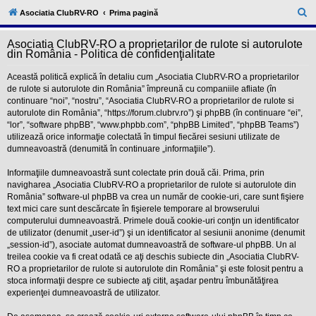
l
u
C
Asociatia ClubRV-RO
Prima pagină
b
ă
R
V
Asociatia ClubRV-RO a proprietarilor de rulote si autorulote
u
-
din România - Politica de confidenţialitate
c
t
o
Această politică explică în detaliu cum „Asociatia ClubRV-RO a proprietarilor
a
m
de rulote si autorulote din România” împreună cu companiile afliate (în
u
r
continuare “noi”, “nostru”, “Asociatia ClubRV-RO a proprietarilor de rulote si
n
i
autorulote din România”, “https://forum.clubrv.ro”) şi phpBB (în continuare “ei”,
e
t
“lor”, “software phpBB”, “www.phpbb.com”, “phpBB Limited”, “phpBB Teams”)
a
utilizează orice informaţie colectată în timpul fiecărei sesiuni utilizate de
t
dumneavoastră (denumită în continuare „informaţiile”).
e
a
p
Informaţiile dumneavoastră sunt colectate prin două căi. Prima, prin
o
navigharea „Asociatia ClubRV-RO a proprietarilor de rulote si autorulote din
s
România” software-ul phpBB va crea un număr de cookie-uri, care sunt fişiere
e
text mici care sunt descărcate în fişierele temporare al browserului
s
o
computerului dumneavoastră. Primele două cookie-uri conţin un identificator
r
de utilizator (denumit „user-id”) şi un identificator al sesiunii anonime (denumit
i
„session-id”), asociate automat dumneavoastră de software-ul phpBB. Un al
l
treilea cookie va fi creat odată ce aţi deschis subiecte din „Asociatia ClubRV-
o
RO a proprietarilor de rulote si autorulote din România” şi este folosit pentru a
r
d
stoca informaţii despre ce subiecte aţi citit, aşadar pentru îmbunătăţirea
e
experienţei dumneavoastră de utilizator.
r
u