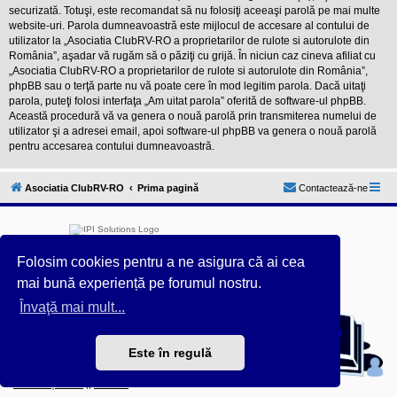
securizată. Totuşi, este recomandat să nu folosiţi aceeaşi parolă pe mai multe
website-uri. Parola dumneavoastră este mijlocul de accesare al contului de
utilizator la „Asociatia ClubRV-RO a proprietarilor de rulote si autorulote din
România”, aşadar vă rugăm să o păziţi cu grijă. În niciun caz cineva afiliat cu
„Asociatia ClubRV-RO a proprietarilor de rulote si autorulote din România”,
phpBB sau o terţă parte nu vă poate cere în mod legitim parola. Dacă uitaţi
parola, puteţi folosi interfaţa „Am uitat parola” oferită de software-ul phpBB.
Această procedură vă va genera o nouă parolă prin transmiterea numelui de
utilizator şi a adresei email, apoi software-ul phpBB va genera o nouă parolă
pentru accesarea contului dumneavoastră.
Asociatia ClubRV-RO
Prima pagină
Contactează-ne
Folosim cookies pentru a ne asigura că ai cea
mai bună experiență pe forumul nostru.
Furnizat de
phpBB
® Forum Software © phpBB Limited
Învaţă mai mult...
Acest forum este întreținut tehnic de
IPI Solutions
&
phpBB România
Este în regulă
Style ProsilverSlideEdition created by Talk19Zehn OnGray-
Design.de & Style Updated by
Prosk8er
Confidențialitate
||
Termeni