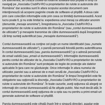
De asemenea, se crează cookie-uri externe software-ului phpBB în timp ce
l
o
navigaţi pe „Asociatia ClubRV-RO a proprietarilor de rulote si autorulote din
t
România” dar acestea sunt în afara scopului acestui document care
e
intenţionează să acopere paginile create de software-ul phpBB. A doua cale
s
prin care colectăm informaţiile este prin ceea ce trimiteţi dumneavoastră. Acest
i
lucru poate fi, şi nu este limitat la: expedierea unui mesaj ca utilizator anonim
a
u
(denumite „mesaje anonime”), înregistrarea la „Asociatia ClubRV-RO a
t
proprietarilor de rulote si autorulote din România” (sau „contul dumneavoastră
o
de utilizator”) şi mesajele transmise de către dumneavoastră după înregistrare
r
cât timp sunteţi autentificat (sau „mesajele dumneavoastră”).
u
l
o
Contul dumneavoastră va conţine cel puţin un nume identificabil (sau „numele
t
dumneavoastră de utilizator”), o parolă personală folosită pentru autentificarea
e
în contul dumneavoastră (sau „parola dumneavoastră”) şi o adresă personală
d
de email validă (sau „email-ul dumneavoastră”). Informaţiile dumneavoastră
i
n
pentru contul de utilizator de la „Asociatia ClubRV-RO a proprietarilor de rulote
R
si autorulote din România” sunt protejate de legile de protecţie ale datelor
o
aplicabile în ţara care ne găzduieşte. Orice informaţie în afara numelui de
m
utilizator, parolei sau a adresei de e-mail cerută de „Asociatia ClubRV-RO a
a
proprietarilor de rulote si autorulote din România” în timpul înregistrării este fie
n
i
obligatorie sau opţională la discreţia „Asociatia ClubRV-RO a proprietarilor de
a
rulote si autorulote din România”. În toate cazurile, aveţi opţiunea să alegeţi ce
informaţii din contul dumneavoastră să fie afişate public. Mai mult decât atât, în
contul dumneavoastră aveţi opţiunea de a opta sau nu pentru a primi email-uri
generate automat de software-ul phpBB.
Parola dumneavoastră este cifrată (hash într-o singură direcţie), aşadar este