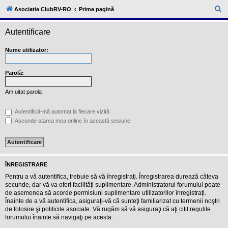
l
u
C
Asociatia ClubRV-RO
Prima pagină
b
ă
R
V
Autentificare
u
-
c
t
Nume utilizator:
o
a
m
u
r
n
Parolă:
i
e
t
Am uitat parola
a
t
e
Autentifică-mă automat la fiecare vizită
a
Ascunde starea mea online în această sesiune
p
o
s
e
s
o
ÎNREGISTRARE
r
i
Pentru a vă autentifica, trebuie să vă înregistraţi. Înregistrarea durează câteva
l
secunde, dar vă va oferi facilităţi suplimentare. Administratorul forumului poate
o
de asemenea să acorde permisiuni suplimentare utilizatorilor înregistraţi.
r
Înainte de a vă autentifica, asiguraţi-vă că sunteţi familiarizat cu termenii noştri
d
e
de folosire şi politicile asociate. Vă rugăm să vă asiguraţi că aţi citit regulile
r
forumului înainte să navigaţi pe acesta.
u