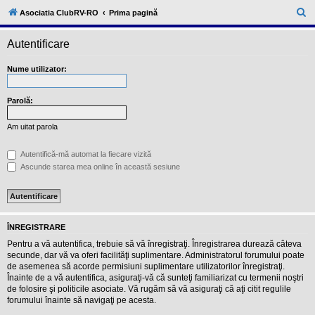
l
u
C
Asociatia ClubRV-RO
Prima pagină
b
ă
R
V
Autentificare
u
-
c
t
Nume utilizator:
o
a
m
u
r
n
Parolă:
i
e
t
Am uitat parola
a
t
e
Autentifică-mă automat la fiecare vizită
a
Ascunde starea mea online în această sesiune
p
o
s
e
s
o
ÎNREGISTRARE
r
i
Pentru a vă autentifica, trebuie să vă înregistraţi. Înregistrarea durează câteva
l
secunde, dar vă va oferi facilităţi suplimentare. Administratorul forumului poate
o
de asemenea să acorde permisiuni suplimentare utilizatorilor înregistraţi.
r
Înainte de a vă autentifica, asiguraţi-vă că sunteţi familiarizat cu termenii noştri
d
e
de folosire şi politicile asociate. Vă rugăm să vă asiguraţi că aţi citit regulile
r
forumului înainte să navigaţi pe acesta.
u