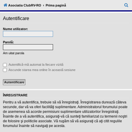
l
u
C
Asociatia ClubRV-RO
Prima pagină
b
ă
R
V
Autentificare
u
-
c
t
Nume utilizator:
o
a
m
u
r
n
Parolă:
i
e
t
Am uitat parola
a
t
e
Autentifică-mă automat la fiecare vizită
a
Ascunde starea mea online în această sesiune
p
o
s
e
s
o
ÎNREGISTRARE
r
i
Pentru a vă autentifica, trebuie să vă înregistraţi. Înregistrarea durează câteva
l
secunde, dar vă va oferi facilităţi suplimentare. Administratorul forumului poate
o
de asemenea să acorde permisiuni suplimentare utilizatorilor înregistraţi.
r
Înainte de a vă autentifica, asiguraţi-vă că sunteţi familiarizat cu termenii noştri
d
e
de folosire şi politicile asociate. Vă rugăm să vă asiguraţi că aţi citit regulile
r
forumului înainte să navigaţi pe acesta.
u