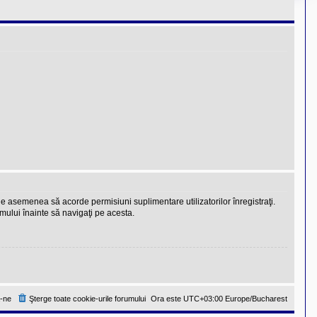
 de asemenea să acorde permisiuni suplimentare utilizatorilor înregistraţi.
rumului înainte să navigaţi pe acesta.
-ne
Şterge toate cookie-urile forumului
Ora este UTC+03:00 Europe/Bucharest