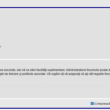
e
teva secunde, dar vă va oferi facilităţi suplimentare. Administratorul forumului poate
ştri de folosire şi politicile asociate. Vă rugăm să vă asiguraţi că aţi citit regulile fo
Contactează