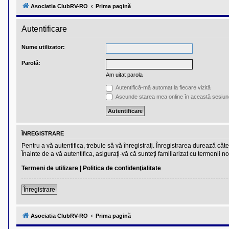
l
Asociatia ClubRV-RO
Prima pagină
u
b
R
Autentificare
V
-
c
Nume utilizator:
o
m
Parolă:
u
n
Am uitat parola
i
t
Autentifică-mă automat la fiecare vizită
a
Ascunde starea mea online în această sesiun
t
e
a
p
o
ÎNREGISTRARE
s
e
Pentru a vă autentifica, trebuie să vă înregistraţi. Înregistrarea durează câ
s
Înainte de a vă autentifica, asiguraţi-vă că sunteţi familiarizat cu termenii no
o
r
Termeni de utilizare
|
Politica de confidenţialitate
i
l
o
Înregistrare
r
d
e
Asociatia ClubRV-RO
Prima pagină
r
u