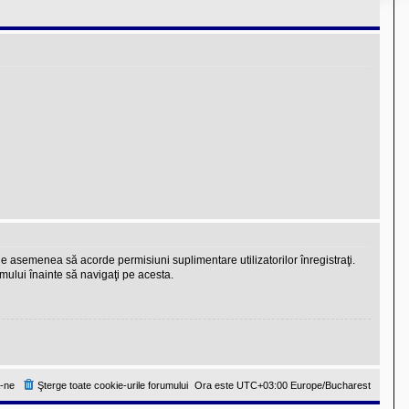
 de asemenea să acorde permisiuni suplimentare utilizatorilor înregistraţi.
rumului înainte să navigaţi pe acesta.
-ne
Şterge toate cookie-urile forumului
Ora este UTC+03:00 Europe/Bucharest