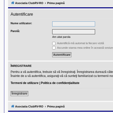
l
Asociatia ClubRV-RO
Prima pagină
u
b
R
Autentificare
V
-
c
Nume utilizator:
o
m
Parolă:
u
n
Am uitat parola
i
t
Autentifică-mă automat la fiecare vizită
a
Ascunde starea mea online în această sesiun
t
e
a
p
o
ÎNREGISTRARE
s
e
Pentru a vă autentifica, trebuie să vă înregistraţi. Înregistrarea durează câ
s
Înainte de a vă autentifica, asiguraţi-vă că sunteţi familiarizat cu termenii no
o
r
Termeni de utilizare
|
Politica de confidenţialitate
i
l
o
Înregistrare
r
d
e
Asociatia ClubRV-RO
Prima pagină
r
u