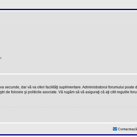
e
teva secunde, dar vă va oferi facilităţi suplimentare. Administratorul forumului poate
ştri de folosire şi politicile asociate. Vă rugăm să vă asiguraţi că aţi citit regulile fo
Contactează