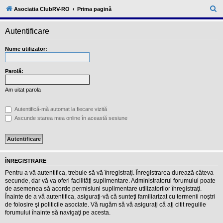
l
u
C
Asociatia ClubRV-RO
Prima pagină
b
ă
R
V
Autentificare
u
-
c
t
Nume utilizator:
o
a
m
u
r
n
Parolă:
i
e
t
Am uitat parola
a
t
e
Autentifică-mă automat la fiecare vizită
a
Ascunde starea mea online în această sesiune
p
o
s
e
s
o
ÎNREGISTRARE
r
i
Pentru a vă autentifica, trebuie să vă înregistraţi. Înregistrarea durează câteva
l
secunde, dar vă va oferi facilităţi suplimentare. Administratorul forumului poate
o
de asemenea să acorde permisiuni suplimentare utilizatorilor înregistraţi.
r
Înainte de a vă autentifica, asiguraţi-vă că sunteţi familiarizat cu termenii noştri
d
e
de folosire şi politicile asociate. Vă rugăm să vă asiguraţi că aţi citit regulile
r
forumului înainte să navigaţi pe acesta.
u