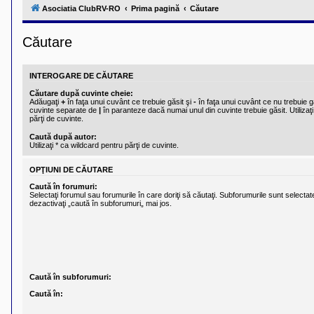
l
Asociatia ClubRV-RO
Prima pagină
Căutare
u
b
R
Căutare
V
-
c
o
INTEROGARE DE CĂUTARE
m
u
Căutare după cuvinte cheie:
n
Adăugaţi
+
în faţa unui cuvânt ce trebuie găsit şi
-
în faţa unui cuvânt ce nu trebuie gă
i
cuvinte separate de
|
în paranteze dacă numai unul din cuvinte trebuie găsit. Utilizaţi
părţi de cuvinte.
t
a
Caută după autor:
t
Utilizaţi * ca wildcard pentru părţi de cuvinte.
e
a
p
OPŢIUNI DE CĂUTARE
o
Caută în forumuri:
s
Selectaţi forumul sau forumurile în care doriţi să căutaţi. Subforumurile sunt select
e
dezactivaţi „caută în subforumuri„ mai jos.
s
o
r
i
l
o
r
d
Caută în subforumuri:
e
Caută în:
r
u