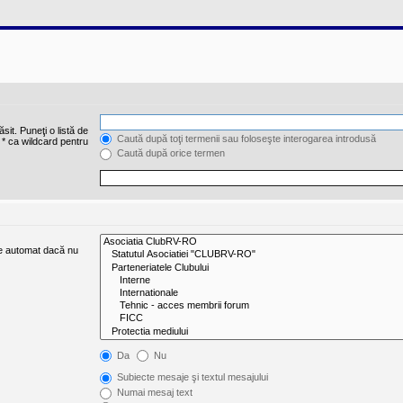
sit. Puneţi o listă de
Caută după toţi termenii sau foloseşte interogarea introdusă
 * ca wildcard pentru
Caută după orice termen
ate automat dacă nu
Da
Nu
Subiecte mesaje şi textul mesajului
Numai mesaj text