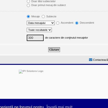
Doar titlul subiectelor
Doar primul mesaj din subiect
Mesaje
Subiecte
Ascendent
Descendent
de caractere din conţinutul mesajelor
Contactează
by
Prosk8er
periență pe forumul nostru.
Învaţă mai mult...