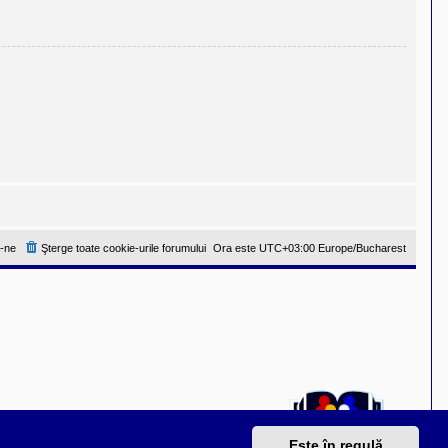
-ne
Şterge toate cookie-urile forumului
Ora este UTC+03:00 Europe/Bucharest
Este în regulă