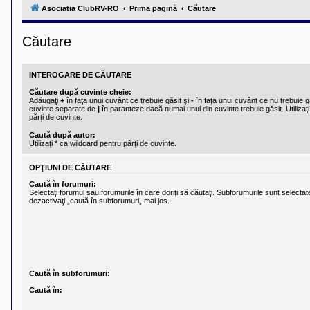
l
Asociatia ClubRV-RO
Prima pagină
Căutare
u
b
R
Căutare
V
-
c
o
INTEROGARE DE CĂUTARE
m
u
Căutare după cuvinte cheie:
n
Adăugaţi
+
în faţa unui cuvânt ce trebuie găsit şi
-
în faţa unui cuvânt ce nu trebuie gă
i
cuvinte separate de
|
în paranteze dacă numai unul din cuvinte trebuie găsit. Utilizaţi
părţi de cuvinte.
t
a
Caută după autor:
t
Utilizaţi * ca wildcard pentru părţi de cuvinte.
e
a
p
OPŢIUNI DE CĂUTARE
o
Caută în forumuri:
s
Selectaţi forumul sau forumurile în care doriţi să căutaţi. Subforumurile sunt select
e
dezactivaţi „caută în subforumuri„ mai jos.
s
o
r
i
l
o
r
d
Caută în subforumuri:
e
Caută în:
r
u