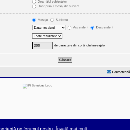
Doar titlul subiectelor
Doar primul mesaj din subiect
Mesaje
Subiecte
Ascendent
Descendent
de caractere din conţinutul mesajelor
Contactează
by
Prosk8er
periență pe forumul nostru.
Învaţă mai mult...