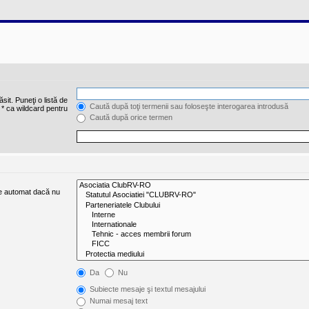
sit. Puneţi o listă de
Caută după toţi termenii sau foloseşte interogarea introdusă
 * ca wildcard pentru
Caută după orice termen
ate automat dacă nu
Da
Nu
Subiecte mesaje şi textul mesajului
Numai mesaj text