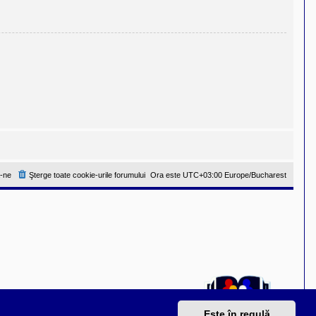
-ne
Şterge toate cookie-urile forumului
Ora este UTC+03:00 Europe/Bucharest
Este în regulă