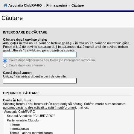
l
u
Asociatia ClubRV-RO
Prima pagină
Căutare
b
R
Căutare
V
-
c
o
INTEROGARE DE CĂUTARE
m
u
Căutare după cuvinte cheie:
n
Adăugaţi
+
în faţa unui cuvânt ce trebuie găsit şi
-
în faţa unui cuvânt ce nu trebuie găsit.
i
Puneţi o listă de cuvinte separate de
|
în paranteze dacă numai unul din cuvinte trebuie
găsit. Utilizaţi * ca wildcard pentru părţi de cuvinte.
t
a
t
Caută după toţi termenii sau foloseşte interogarea introdusă
e
Caută după orice termen
a
p
Caută după autor:
o
Utilizaţi * ca wildcard pentru părţi de cuvinte.
s
e
s
o
OPŢIUNI DE CĂUTARE
r
Caută în forumuri:
i
Selectaţi forumul sau forumurile în care doriţi să căutaţi. Subforumurile sunt selectate
l
automat dacă nu dezactivaţi „caută în subforumuri„ mai jos.
o
r
d
e
r
u