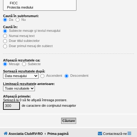
l
o
t
e
Caută în subforumuri:
s
Da
Nu
i
a
Caută în:
u
Subiecte mesaje şi textul mesajului
t
Numai mesaj text
o
Doar titlul subiectelor
r
Doar primul mesaj din subiect
u
l
o
Afişează rezultatele ca:
t
Mesaje
Subiecte
e
d
Sortează rezultatele după:
i
Ascendent
Descendent
n
R
Limitează rezultatele anterioare:
o
m
a
Afişează primele:
n
Setează la 0 să fie afişată întreaga postare.
i
de caractere din conţinutul mesajelor
a
Asociatia ClubRV-RO
Prima pagină
Contactează-ne