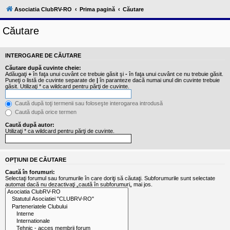
l
u
Asociatia ClubRV-RO
Prima pagină
Căutare
b
R
Căutare
V
-
c
o
INTEROGARE DE CĂUTARE
m
u
Căutare după cuvinte cheie:
n
Adăugaţi
+
în faţa unui cuvânt ce trebuie găsit şi
-
în faţa unui cuvânt ce nu trebuie găsit.
i
Puneţi o listă de cuvinte separate de
|
în paranteze dacă numai unul din cuvinte trebuie
găsit. Utilizaţi * ca wildcard pentru părţi de cuvinte.
t
a
t
Caută după toţi termenii sau foloseşte interogarea introdusă
e
Caută după orice termen
a
p
Caută după autor:
o
Utilizaţi * ca wildcard pentru părţi de cuvinte.
s
e
s
o
OPŢIUNI DE CĂUTARE
r
Caută în forumuri:
i
Selectaţi forumul sau forumurile în care doriţi să căutaţi. Subforumurile sunt selectate
l
automat dacă nu dezactivaţi „caută în subforumuri„ mai jos.
o
r
d
e
r
u