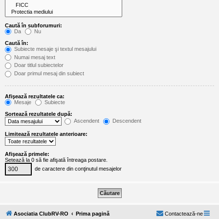
l
o
t
e
Caută în subforumuri:
s
Da
Nu
i
a
Caută în:
u
Subiecte mesaje şi textul mesajului
t
Numai mesaj text
o
Doar titlul subiectelor
r
Doar primul mesaj din subiect
u
l
o
Afişează rezultatele ca:
t
Mesaje
Subiecte
e
d
Sortează rezultatele după:
i
Ascendent
Descendent
n
R
Limitează rezultatele anterioare:
o
m
a
Afişează primele:
n
Setează la 0 să fie afişată întreaga postare.
i
de caractere din conţinutul mesajelor
a
Asociatia ClubRV-RO
Prima pagină
Contactează-ne