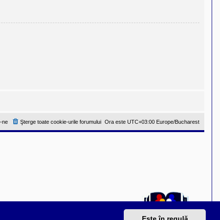
-ne
Şterge toate cookie-urile forumului
Ora este UTC+03:00 Europe/Bucharest
Este în regulă