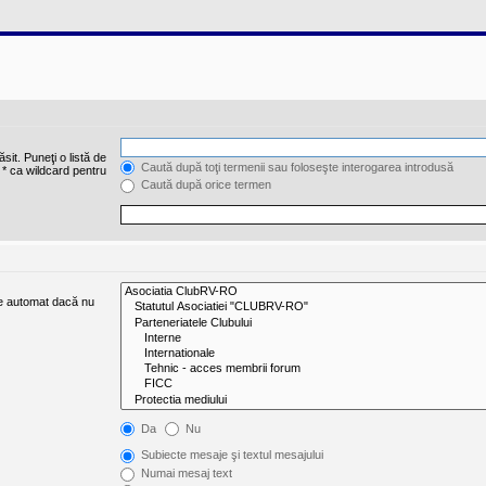
sit. Puneţi o listă de
Caută după toţi termenii sau foloseşte interogarea introdusă
 * ca wildcard pentru
Caută după orice termen
ate automat dacă nu
Da
Nu
Subiecte mesaje şi textul mesajului
Numai mesaj text