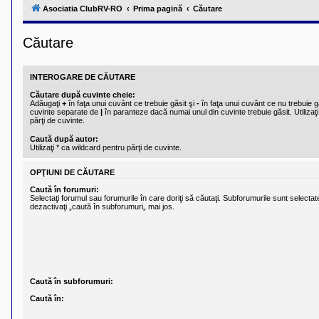
l
Asociatia ClubRV-RO
Prima pagină
Căutare
u
b
R
Căutare
V
-
c
o
INTEROGARE DE CĂUTARE
m
u
Căutare după cuvinte cheie:
n
Adăugaţi
+
în faţa unui cuvânt ce trebuie găsit şi
-
în faţa unui cuvânt ce nu trebuie gă
i
cuvinte separate de
|
în paranteze dacă numai unul din cuvinte trebuie găsit. Utilizaţi
părţi de cuvinte.
t
a
Caută după autor:
t
Utilizaţi * ca wildcard pentru părţi de cuvinte.
e
a
p
OPŢIUNI DE CĂUTARE
o
Caută în forumuri:
s
Selectaţi forumul sau forumurile în care doriţi să căutaţi. Subforumurile sunt select
e
dezactivaţi „caută în subforumuri„ mai jos.
s
o
r
i
l
o
r
d
Caută în subforumuri:
e
Caută în:
r
u