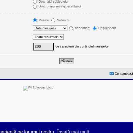
Doar titlul subiectelor
Doar primul mesaj din subiect
Mesaje
Subiecte
Ascendent
Descendent
de caractere din conţinutul mesajelor
Contactează
by
Prosk8er
periență pe forumul nostru.
Învaţă mai mult...