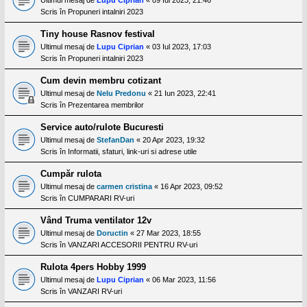
Scris în
Propuneri intalniri 2023
Tiny house Rasnov festival
Ultimul mesaj de
Lupu Ciprian
«
03 Iul 2023, 17:03
Scris în
Propuneri intalniri 2023
Cum devin membru cotizant
Ultimul mesaj de
Nelu Predonu
«
21 Iun 2023, 22:41
Scris în
Prezentarea membrilor
Service auto/rulote Bucuresti
Ultimul mesaj de
StefanDan
«
20 Apr 2023, 19:32
Scris în
Informatii, sfaturi, link-uri si adrese utile
Cumpăr rulota
Ultimul mesaj de
carmen cristina
«
16 Apr 2023, 09:52
Scris în
CUMPARARI RV-uri
Vând Truma ventilator 12v
Ultimul mesaj de
Doructin
«
27 Mar 2023, 18:55
Scris în
VANZARI ACCESORII PENTRU RV-uri
Rulota 4pers Hobby 1999
Ultimul mesaj de
Lupu Ciprian
«
06 Mar 2023, 11:56
Scris în
VANZARI RV-uri