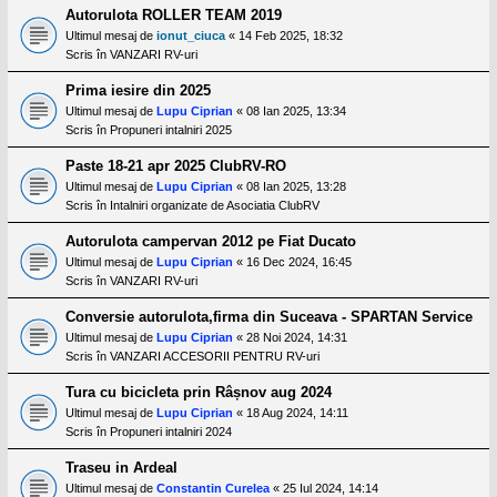
Autorulota ROLLER TEAM 2019
Ultimul mesaj de
ionut_ciuca
«
14 Feb 2025, 18:32
Scris în
VANZARI RV-uri
Prima iesire din 2025
Ultimul mesaj de
Lupu Ciprian
«
08 Ian 2025, 13:34
Scris în
Propuneri intalniri 2025
Paste 18-21 apr 2025 ClubRV-RO
Ultimul mesaj de
Lupu Ciprian
«
08 Ian 2025, 13:28
Scris în
Intalniri organizate de Asociatia ClubRV
Autorulota campervan 2012 pe Fiat Ducato
Ultimul mesaj de
Lupu Ciprian
«
16 Dec 2024, 16:45
Scris în
VANZARI RV-uri
Conversie autorulota,firma din Suceava - SPARTAN Service
Ultimul mesaj de
Lupu Ciprian
«
28 Noi 2024, 14:31
Scris în
VANZARI ACCESORII PENTRU RV-uri
Tura cu bicicleta prin Râșnov aug 2024
Ultimul mesaj de
Lupu Ciprian
«
18 Aug 2024, 14:11
Scris în
Propuneri intalniri 2024
Traseu in Ardeal
Ultimul mesaj de
Constantin Curelea
«
25 Iul 2024, 14:14