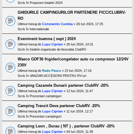
Scris în
Propuneri intalniri 2024
GHIDURILE CAMPINGURILOR PARTENERE FICC/CLUBRV-
RO
Ultimul mesaj de
Constantin Curelea
«
26 Iun 2024, 17:25
Scris în
Internationale
Eveniment toamna ( sept ) 2024
Ultimul mesaj de
Lupu Ciprian
«
26 Iun 2024, 14:31
Scris în
Intalniri organizate de Asociatia ClubRV
Waeco GDF36 frigider/congelator auto cu compresor 12/24V
230V
Ultimul mesaj de
Radu Pascu
«
23 Iun 2024, 17:16
Scris în
VANZARI ACCESORII PENTRU RV-uri
Camping Cazanele Dunarii partener ClubRV -20%
Ultimul mesaj de
Lupu Ciprian
«
12 Iun 2024, 11:47
Scris în
Prezentari campinguri
Camping Tranzit Deva partener ClubRV -20%
Ultimul mesaj de
Lupu Ciprian
«
11 Iun 2024, 12:17
Scris în
Prezentari campinguri
Camping Leon , Durau ( NT ) , partener ClubRV -20%
Ultimul mesaj de
Lupu Ciprian
«
04 Iun 2024, 11:38