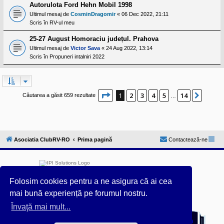
Autorulota Ford Hehn Mobil 1998
Ultimul mesaj de
CosminDragomir
«
06 Dec 2022, 21:11
Scris în
RV-ul meu
25-27 August Homoraciu județul. Prahova
Ultimul mesaj de
Victor Sava
«
24 Aug 2022, 13:14
Scris în
Propuneri intalniri 2022
Pagina
1
din
14
1
2
3
4
5
14
Următ
Căutarea a găsit 659 rezultate
…
Asociatia ClubRV-RO
Prima pagină
Contactează-ne
Folosim cookies pentru a ne asigura că ai cea
mai bună experiență pe forumul nostru.
Furnizat de
phpBB
® Forum Software © phpBB Limited
Învaţă mai mult...
Acest forum este întreținut tehnic de
IPI Solutions
&
phpBB România