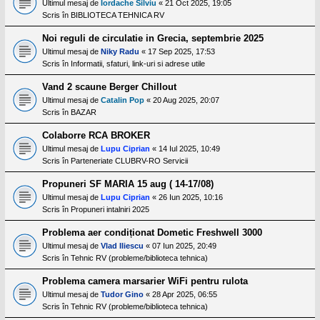
l
Ultimul mesaj de
Iordache Silviu
«
21 Oct 2025, 19:05
o
Scris în
BIBLIOTECA TEHNICA RV
t
e
Noi reguli de circulatie in Grecia, septembrie 2025
s
Ultimul mesaj de
Niky Radu
«
17 Sep 2025, 17:53
i
a
Scris în
Informatii, sfaturi, link-uri si adrese utile
u
t
Vand 2 scaune Berger Chillout
o
Ultimul mesaj de
Catalin Pop
«
20 Aug 2025, 20:07
r
u
Scris în
BAZAR
l
o
Colaborre RCA BROKER
t
Ultimul mesaj de
Lupu Ciprian
«
14 Iul 2025, 10:49
e
Scris în
Parteneriate CLUBRV-RO Servicii
d
i
n
Propuneri SF MARIA 15 aug ( 14-17/08)
R
Ultimul mesaj de
Lupu Ciprian
«
26 Iun 2025, 10:16
o
Scris în
Propuneri intalniri 2025
m
a
Problema aer condiționat Dometic Freshwell 3000
n
i
Ultimul mesaj de
Vlad Iliescu
«
07 Iun 2025, 20:49
a
Scris în
Tehnic RV (probleme/biblioteca tehnica)
Problema camera marsarier WiFi pentru rulota
Ultimul mesaj de
Tudor Gino
«
28 Apr 2025, 06:55
Scris în
Tehnic RV (probleme/biblioteca tehnica)