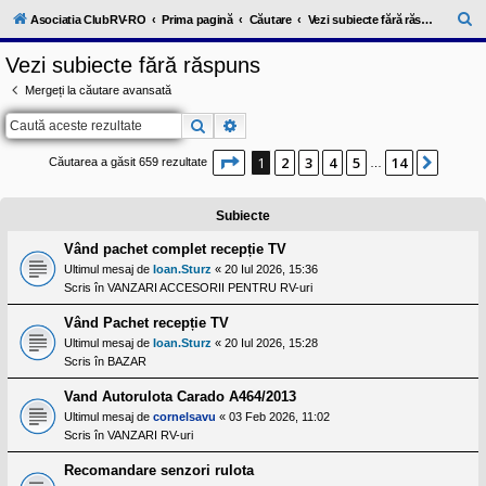
l
u
C
Asociatia ClubRV-RO
Prima pagină
Căutare
Vezi subiecte fără răspuns
b
ă
R
Vezi subiecte fără răspuns
V
u
-
Mergeți la căutare avansată
c
t
o
Căutare
Căutare avansată
a
m
u
r
n
Pagina
1
din
14
1
2
3
4
5
14
Următ
Căutarea a găsit 659 rezultate
…
i
e
t
a
Subiecte
t
e
a
Vând pachet complet recepție TV
p
Ultimul mesaj de
Ioan.Sturz
«
20 Iul 2026, 15:36
o
Scris în
VANZARI ACCESORII PENTRU RV-uri
s
e
Vând Pachet recepție TV
s
o
Ultimul mesaj de
Ioan.Sturz
«
20 Iul 2026, 15:28
r
Scris în
BAZAR
i
l
Vand Autorulota Carado A464/2013
o
r
Ultimul mesaj de
cornelsavu
«
03 Feb 2026, 11:02
d
Scris în
VANZARI RV-uri
e
r
Recomandare senzori rulota
u