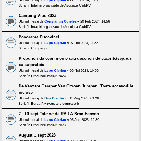
Scris în
Intalniri organizate de Asociatia ClubRV
Camping Vibe 2023
Ultimul mesaj de
Constantin Curelea
«
20 Feb 2024, 14:56
Scris în
Intalniri organizate de Asociatia ClubRV
Panorama Bucovinei
Ultimul mesaj de
Lupu Ciprian
«
07 Noi 2023, 11:38
Scris în
Campinguri
Propuneri de evenimente sau descrieri de vacante/sejururi
cu autorulota
Ultimul mesaj de
Lupu Ciprian
«
06 Noi 2023, 10:36
Scris în
Propuneri intalniri 2023
De Vanzare Camper Van Citroen Jumper . Toate accesoriile
incluse
Ultimul mesaj de
Dan Draghici
«
13 Aug 2023, 09:28
Scris în
Bursa RV (vanzari / cumparari)
7...10 sept Talcioc de RV LA Bran Heaven
Ultimul mesaj de
Lupu Ciprian
«
06 Aug 2023, 19:30
Scris în
Propuneri intalniri 2023
August ...sept 2023
Ultimul mesaj de
Lupu Ciprian
«
09 Iul 2023, 21:46