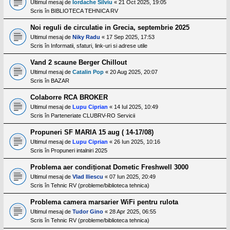
l
Ultimul mesaj de
Iordache Silviu
«
21 Oct 2025, 19:05
o
Scris în
BIBLIOTECA TEHNICA RV
t
e
Noi reguli de circulatie in Grecia, septembrie 2025
s
Ultimul mesaj de
Niky Radu
«
17 Sep 2025, 17:53
i
a
Scris în
Informatii, sfaturi, link-uri si adrese utile
u
t
Vand 2 scaune Berger Chillout
o
Ultimul mesaj de
Catalin Pop
«
20 Aug 2025, 20:07
r
u
Scris în
BAZAR
l
o
Colaborre RCA BROKER
t
Ultimul mesaj de
Lupu Ciprian
«
14 Iul 2025, 10:49
e
Scris în
Parteneriate CLUBRV-RO Servicii
d
i
n
Propuneri SF MARIA 15 aug ( 14-17/08)
R
Ultimul mesaj de
Lupu Ciprian
«
26 Iun 2025, 10:16
o
Scris în
Propuneri intalniri 2025
m
a
Problema aer condiționat Dometic Freshwell 3000
n
i
Ultimul mesaj de
Vlad Iliescu
«
07 Iun 2025, 20:49
a
Scris în
Tehnic RV (probleme/biblioteca tehnica)
Problema camera marsarier WiFi pentru rulota
Ultimul mesaj de
Tudor Gino
«
28 Apr 2025, 06:55
Scris în
Tehnic RV (probleme/biblioteca tehnica)