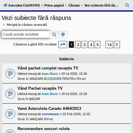
l
u
C
Asociatia ClubRV-RO
Prima pagină
Căutare
Vezi subiecte fără răspuns
b
ă
R
Vezi subiecte fără răspuns
V
u
-
Mergeți la căutare avansată
c
t
o
Căutare
Căutare avansată
a
m
u
r
n
Pagina
1
din
14
1
2
3
4
5
14
Următ
Căutarea a găsit 659 rezultate
…
i
e
t
a
Subiecte
t
e
a
Vând pachet complet recepție TV
p
Ultimul mesaj de
Ioan.Sturz
«
20 Iul 2026, 15:36
o
Scris în
VANZARI ACCESORII PENTRU RV-uri
s
e
Vând Pachet recepție TV
s
o
Ultimul mesaj de
Ioan.Sturz
«
20 Iul 2026, 15:28
r
Scris în
BAZAR
i
l
Vand Autorulota Carado A464/2013
o
r
Ultimul mesaj de
cornelsavu
«
03 Feb 2026, 11:02
d
Scris în
VANZARI RV-uri
e
r
Recomandare senzori rulota
u