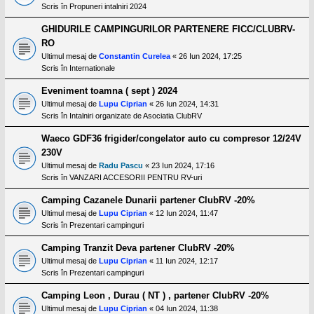
Scris în
Propuneri intalniri 2024
GHIDURILE CAMPINGURILOR PARTENERE FICC/CLUBRV-
RO
Ultimul mesaj de
Constantin Curelea
«
26 Iun 2024, 17:25
Scris în
Internationale
Eveniment toamna ( sept ) 2024
Ultimul mesaj de
Lupu Ciprian
«
26 Iun 2024, 14:31
Scris în
Intalniri organizate de Asociatia ClubRV
Waeco GDF36 frigider/congelator auto cu compresor 12/24V
230V
Ultimul mesaj de
Radu Pascu
«
23 Iun 2024, 17:16
Scris în
VANZARI ACCESORII PENTRU RV-uri
Camping Cazanele Dunarii partener ClubRV -20%
Ultimul mesaj de
Lupu Ciprian
«
12 Iun 2024, 11:47
Scris în
Prezentari campinguri
Camping Tranzit Deva partener ClubRV -20%
Ultimul mesaj de
Lupu Ciprian
«
11 Iun 2024, 12:17
Scris în
Prezentari campinguri
Camping Leon , Durau ( NT ) , partener ClubRV -20%
Ultimul mesaj de
Lupu Ciprian
«
04 Iun 2024, 11:38