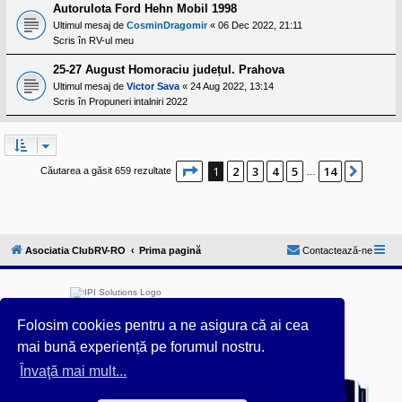
Autorulota Ford Hehn Mobil 1998
Ultimul mesaj de
CosminDragomir
«
06 Dec 2022, 21:11
Scris în
RV-ul meu
25-27 August Homoraciu județul. Prahova
Ultimul mesaj de
Victor Sava
«
24 Aug 2022, 13:14
Scris în
Propuneri intalniri 2022
Pagina
1
din
14
1
2
3
4
5
14
Următ
Căutarea a găsit 659 rezultate
…
Asociatia ClubRV-RO
Prima pagină
Contactează-ne
Folosim cookies pentru a ne asigura că ai cea
mai bună experiență pe forumul nostru.
Furnizat de
phpBB
® Forum Software © phpBB Limited
Învaţă mai mult...
Acest forum este întreținut tehnic de
IPI Solutions
&
phpBB România