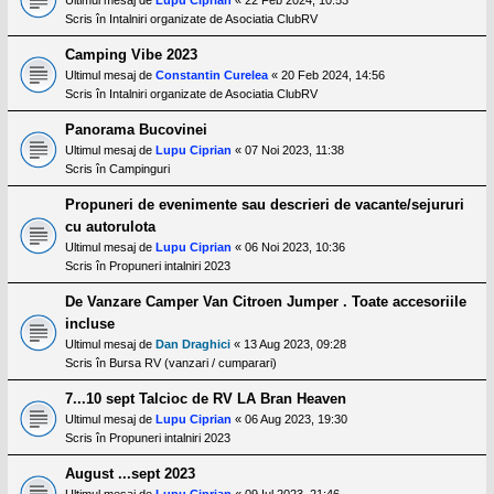
Scris în
Intalniri organizate de Asociatia ClubRV
Camping Vibe 2023
Ultimul mesaj de
Constantin Curelea
«
20 Feb 2024, 14:56
Scris în
Intalniri organizate de Asociatia ClubRV
Panorama Bucovinei
Ultimul mesaj de
Lupu Ciprian
«
07 Noi 2023, 11:38
Scris în
Campinguri
Propuneri de evenimente sau descrieri de vacante/sejururi
cu autorulota
Ultimul mesaj de
Lupu Ciprian
«
06 Noi 2023, 10:36
Scris în
Propuneri intalniri 2023
De Vanzare Camper Van Citroen Jumper . Toate accesoriile
incluse
Ultimul mesaj de
Dan Draghici
«
13 Aug 2023, 09:28
Scris în
Bursa RV (vanzari / cumparari)
7...10 sept Talcioc de RV LA Bran Heaven
Ultimul mesaj de
Lupu Ciprian
«
06 Aug 2023, 19:30
Scris în
Propuneri intalniri 2023
August ...sept 2023
Ultimul mesaj de
Lupu Ciprian
«
09 Iul 2023, 21:46