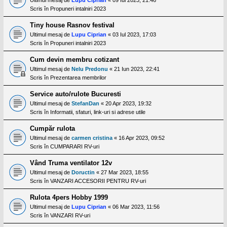
Scris în
Propuneri intalniri 2023
Tiny house Rasnov festival
Ultimul mesaj de
Lupu Ciprian
«
03 Iul 2023, 17:03
Scris în
Propuneri intalniri 2023
Cum devin membru cotizant
Ultimul mesaj de
Nelu Predonu
«
21 Iun 2023, 22:41
Scris în
Prezentarea membrilor
Service auto/rulote Bucuresti
Ultimul mesaj de
StefanDan
«
20 Apr 2023, 19:32
Scris în
Informatii, sfaturi, link-uri si adrese utile
Cumpăr rulota
Ultimul mesaj de
carmen cristina
«
16 Apr 2023, 09:52
Scris în
CUMPARARI RV-uri
Vând Truma ventilator 12v
Ultimul mesaj de
Doructin
«
27 Mar 2023, 18:55
Scris în
VANZARI ACCESORII PENTRU RV-uri
Rulota 4pers Hobby 1999
Ultimul mesaj de
Lupu Ciprian
«
06 Mar 2023, 11:56
Scris în
VANZARI RV-uri