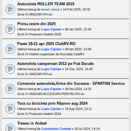
Autorulota ROLLER TEAM 2019
Ultimul mesaj de
ionut_ciuca
«
14 Feb 2025, 18:32
Scris în
VANZARI RV-uri
Prima iesire din 2025
Ultimul mesaj de
Lupu Ciprian
«
08 Ian 2025, 13:34
Scris în
Propuneri intalniri 2025
Paste 18-21 apr 2025 ClubRV-RO
Ultimul mesaj de
Lupu Ciprian
«
08 Ian 2025, 13:28
Scris în
Intalniri organizate de Asociatia ClubRV
Autorulota campervan 2012 pe Fiat Ducato
Ultimul mesaj de
Lupu Ciprian
«
16 Dec 2024, 16:45
Scris în
VANZARI RV-uri
Conversie autorulota,firma din Suceava - SPARTAN Service
Ultimul mesaj de
Lupu Ciprian
«
28 Noi 2024, 14:31
Scris în
VANZARI ACCESORII PENTRU RV-uri
Tura cu bicicleta prin Râșnov aug 2024
Ultimul mesaj de
Lupu Ciprian
«
18 Aug 2024, 14:11
Scris în
Propuneri intalniri 2024
Traseu in Ardeal
Ultimul mesaj de
Constantin Curelea
«
25 Iul 2024, 14:14