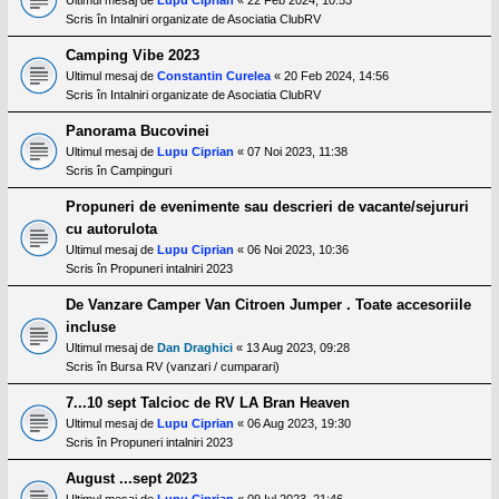
Scris în
Intalniri organizate de Asociatia ClubRV
Camping Vibe 2023
Ultimul mesaj de
Constantin Curelea
«
20 Feb 2024, 14:56
Scris în
Intalniri organizate de Asociatia ClubRV
Panorama Bucovinei
Ultimul mesaj de
Lupu Ciprian
«
07 Noi 2023, 11:38
Scris în
Campinguri
Propuneri de evenimente sau descrieri de vacante/sejururi
cu autorulota
Ultimul mesaj de
Lupu Ciprian
«
06 Noi 2023, 10:36
Scris în
Propuneri intalniri 2023
De Vanzare Camper Van Citroen Jumper . Toate accesoriile
incluse
Ultimul mesaj de
Dan Draghici
«
13 Aug 2023, 09:28
Scris în
Bursa RV (vanzari / cumparari)
7...10 sept Talcioc de RV LA Bran Heaven
Ultimul mesaj de
Lupu Ciprian
«
06 Aug 2023, 19:30
Scris în
Propuneri intalniri 2023
August ...sept 2023
Ultimul mesaj de
Lupu Ciprian
«
09 Iul 2023, 21:46