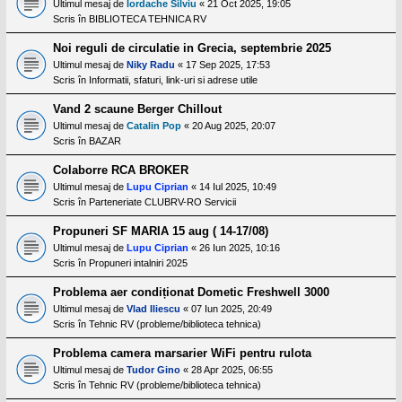
l
Ultimul mesaj de
Iordache Silviu
«
21 Oct 2025, 19:05
o
Scris în
BIBLIOTECA TEHNICA RV
t
e
Noi reguli de circulatie in Grecia, septembrie 2025
s
Ultimul mesaj de
Niky Radu
«
17 Sep 2025, 17:53
i
a
Scris în
Informatii, sfaturi, link-uri si adrese utile
u
t
Vand 2 scaune Berger Chillout
o
Ultimul mesaj de
Catalin Pop
«
20 Aug 2025, 20:07
r
u
Scris în
BAZAR
l
o
Colaborre RCA BROKER
t
Ultimul mesaj de
Lupu Ciprian
«
14 Iul 2025, 10:49
e
Scris în
Parteneriate CLUBRV-RO Servicii
d
i
n
Propuneri SF MARIA 15 aug ( 14-17/08)
R
Ultimul mesaj de
Lupu Ciprian
«
26 Iun 2025, 10:16
o
Scris în
Propuneri intalniri 2025
m
a
Problema aer condiționat Dometic Freshwell 3000
n
i
Ultimul mesaj de
Vlad Iliescu
«
07 Iun 2025, 20:49
a
Scris în
Tehnic RV (probleme/biblioteca tehnica)
Problema camera marsarier WiFi pentru rulota
Ultimul mesaj de
Tudor Gino
«
28 Apr 2025, 06:55
Scris în
Tehnic RV (probleme/biblioteca tehnica)