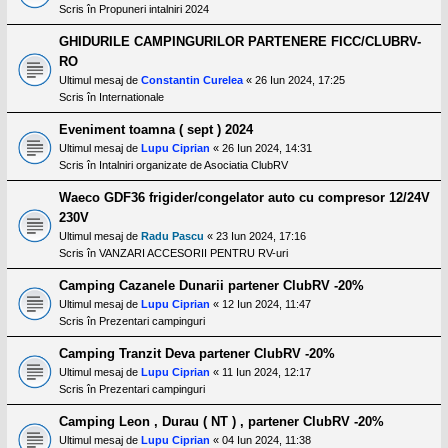
Scris în
Propuneri intalniri 2024
GHIDURILE CAMPINGURILOR PARTENERE FICC/CLUBRV-
RO
Ultimul mesaj de
Constantin Curelea
«
26 Iun 2024, 17:25
Scris în
Internationale
Eveniment toamna ( sept ) 2024
Ultimul mesaj de
Lupu Ciprian
«
26 Iun 2024, 14:31
Scris în
Intalniri organizate de Asociatia ClubRV
Waeco GDF36 frigider/congelator auto cu compresor 12/24V
230V
Ultimul mesaj de
Radu Pascu
«
23 Iun 2024, 17:16
Scris în
VANZARI ACCESORII PENTRU RV-uri
Camping Cazanele Dunarii partener ClubRV -20%
Ultimul mesaj de
Lupu Ciprian
«
12 Iun 2024, 11:47
Scris în
Prezentari campinguri
Camping Tranzit Deva partener ClubRV -20%
Ultimul mesaj de
Lupu Ciprian
«
11 Iun 2024, 12:17
Scris în
Prezentari campinguri
Camping Leon , Durau ( NT ) , partener ClubRV -20%
Ultimul mesaj de
Lupu Ciprian
«
04 Iun 2024, 11:38