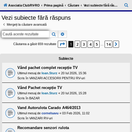
l
u
C
Asociatia ClubRV-RO
Prima pagină
Căutare
Vezi subiecte fără răspuns
b
ă
R
Vezi subiecte fără răspuns
V
u
-
Mergeți la căutare avansată
c
t
o
Căutare
Căutare avansată
a
m
u
r
n
Pagina
1
din
14
1
2
3
4
5
14
Următ
Căutarea a găsit 659 rezultate
…
i
e
t
a
Subiecte
t
e
a
Vând pachet complet recepție TV
p
Ultimul mesaj de
Ioan.Sturz
«
20 Iul 2026, 15:36
o
Scris în
VANZARI ACCESORII PENTRU RV-uri
s
e
Vând Pachet recepție TV
s
o
Ultimul mesaj de
Ioan.Sturz
«
20 Iul 2026, 15:28
r
Scris în
BAZAR
i
l
Vand Autorulota Carado A464/2013
o
r
Ultimul mesaj de
cornelsavu
«
03 Feb 2026, 11:02
d
Scris în
VANZARI RV-uri
e
r
Recomandare senzori rulota
u