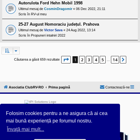
Autorulota Ford Hehn Mobil 1998
Ultimul mesaj de
CosminDragomir
«
06 Dec 2022, 21:11
Scris în
RV-ul meu
25-27 August Homoraciu județul. Prahova
Ultimul mesaj de
Victor Sava
«
24 Aug 2022, 13:14
Scris în
Propuneri intalniri 2022
Pagina
1
din
14
1
2
3
4
5
14
Următ
Căutarea a găsit 659 rezultate
…
Asociatia ClubRV-RO
Prima pagină
Contactează-ne
Folosim cookies pentru a ne asigura că ai cea
mai bună experiență pe forumul nostru.
Furnizat de
phpBB
® Forum Software © phpBB Limited
Învaţă mai mult...
Acest forum este întreținut tehnic de
IPI Solutions
&
phpBB România