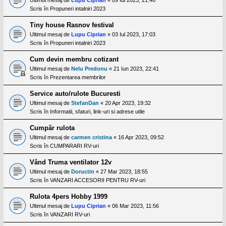
Scris în
Propuneri intalniri 2023
Tiny house Rasnov festival
Ultimul mesaj de
Lupu Ciprian
«
03 Iul 2023, 17:03
Scris în
Propuneri intalniri 2023
Cum devin membru cotizant
Ultimul mesaj de
Nelu Predonu
«
21 Iun 2023, 22:41
Scris în
Prezentarea membrilor
Service auto/rulote Bucuresti
Ultimul mesaj de
StefanDan
«
20 Apr 2023, 19:32
Scris în
Informatii, sfaturi, link-uri si adrese utile
Cumpăr rulota
Ultimul mesaj de
carmen cristina
«
16 Apr 2023, 09:52
Scris în
CUMPARARI RV-uri
Vând Truma ventilator 12v
Ultimul mesaj de
Doructin
«
27 Mar 2023, 18:55
Scris în
VANZARI ACCESORII PENTRU RV-uri
Rulota 4pers Hobby 1999
Ultimul mesaj de
Lupu Ciprian
«
06 Mar 2023, 11:56
Scris în
VANZARI RV-uri