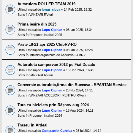
Autorulota ROLLER TEAM 2019
Ultimul mesaj de
ionut_ciuca
«
14 Feb 2025, 18:32
Scris în
VANZARI RV-uri
Prima iesire din 2025
Ultimul mesaj de
Lupu Ciprian
«
08 Ian 2025, 13:34
Scris în
Propuneri intalniri 2025
Paste 18-21 apr 2025 ClubRV-RO
Ultimul mesaj de
Lupu Ciprian
«
08 Ian 2025, 13:28
Scris în
Intalniri organizate de Asociatia ClubRV
Autorulota campervan 2012 pe Fiat Ducato
Ultimul mesaj de
Lupu Ciprian
«
16 Dec 2024, 16:45
Scris în
VANZARI RV-uri
Conversie autorulota,firma din Suceava - SPARTAN Service
Ultimul mesaj de
Lupu Ciprian
«
28 Noi 2024, 14:31
Scris în
VANZARI ACCESORII PENTRU RV-uri
Tura cu bicicleta prin Râșnov aug 2024
Ultimul mesaj de
Lupu Ciprian
«
18 Aug 2024, 14:11
Scris în
Propuneri intalniri 2024
Traseu in Ardeal
Ultimul mesaj de
Constantin Curelea
«
25 Iul 2024, 14:14