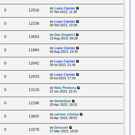
de
Lupu Ciprian
0
12518
07 Noi 2023, 11:38
de
Lupu Ciprian
0
12238
06 Noi 2023, 10:36
de
Dan Draghici
0
13653
13 Aug 2023, 09:28
de
Lupu Ciprian
0
11684
06 Aug 2023, 19:30
de
Lupu Ciprian
0
12042
09 Iul 2023, 21:46
de
Lupu Ciprian
0
12033
03 Iul 2023, 17:03
de
Nelu Predonu
0
13110
21 Iun 2023, 22:41
de
StefanDan
0
12186
20 Apr 2023, 19:32
de
carmen cristina
0
13825
16 Apr 2023, 09:52
de
Doructin
0
13278
27 Mar 2023, 18:55