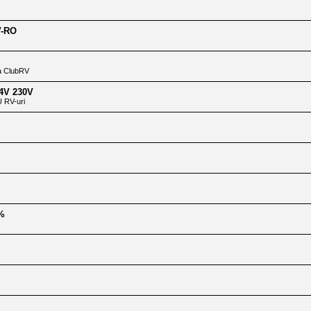
V-RO
ia ClubRV
24V 230V
RV-uri
0%