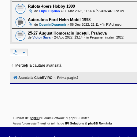
Rulota 4pers Hobby 1999
de
Lupu Ciprian
»
06 Mar 2023, 11:56
» în
VANZARI RV-uri
Autorulota Ford Hehn Mobil 1998
de
CosminDragomir
»
06 Dec 2022, 21:11
» în
RV-ul meu
25-27 August Homoraciu județul. Prahova
de
Victor Sava
»
24 Aug 2022, 13:14
» în
Propuneri intalniri 2022
Mergeți la căutare avansată
Asociatia ClubRV-RO
Prima pagină
Furnizat de
phpBB
® Forum Software © phpBB Limited
Acest forum este întreținut tehnic de
IPI Solutions
&
phpBB România
Style ProsilverSlideEdition created by Talk19Zehn OnGray-Design.de & Style Updated 
Confidențialitate
||
Termeni