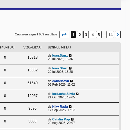
Pagina
1
din
14
1
2
3
4
5
14
Urm
Căutarea a găsit 659 rezultate
…
SPUNSURI
VIZUALIZĂRI
ULTIMUL MESAJ
de
Ioan.Sturz
0
15813
20 Iul 2026, 15:36
de
Ioan.Sturz
0
13362
20 Iul 2026, 15:28
de
cornelsavu
0
51640
03 Feb 2026, 11:02
de
Iordache Silviu
0
12057
21 Oct 2025, 19:05
de
Niky Radu
0
3580
17 Sep 2025, 17:53
de
Catalin Pop
0
3808
20 Aug 2025, 20:07