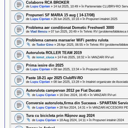
l
Colaborre RCA BROKER
o
de
Lupu Ciprian
»
14 Iul 2025, 10:49
» în
Parteneriate CLUBRV-RO Servi
t
e
Propuneri SF MARIA 15 aug ( 14-17/08)
s
de
Lupu Ciprian
»
26 Iun 2025, 10:16
» în
Propuneri intalniri 2025
i
a
Problema aer condiționat Dometic Freshwell 3000
u
de
Vlad Iliescu
»
07 Iun 2025, 20:49
» în
Tehnic RV (probleme/biblioteca 
t
o
Problema camera marsarier WiFi pentru rulota
r
de
Tudor Gino
»
28 Apr 2025, 06:55
» în
Tehnic RV (probleme/bibliot
u
l
Autorulota ROLLER TEAM 2019
o
t
de
ionut_ciuca
»
14 Feb 2025, 18:32
» în
VANZARI RV-uri
e
d
Prima iesire din 2025
i
de
Lupu Ciprian
»
08 Ian 2025, 13:34
» în
Propuneri intalniri 2025
n
R
Paste 18-21 apr 2025 ClubRV-RO
o
de
Lupu Ciprian
»
08 Ian 2025, 13:28
» în
Intalniri organizate de Asociat
m
a
Autorulota campervan 2012 pe Fiat Ducato
n
de
Lupu Ciprian
»
16 Dec 2024, 16:45
» în
VANZARI RV-uri
i
a
Conversie autorulota,firma din Suceava - SPARTAN Servi
de
Lupu Ciprian
»
28 Noi 2024, 14:31
» în
VANZARI ACCESORII PE
Tura cu bicicleta prin Râșnov aug 2024
de
Lupu Ciprian
»
18 Aug 2024, 14:11
» în
Propuneri intalniri 2024