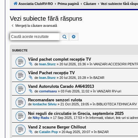
l
Asociatia ClubRV-RO
Prima pagină
Căutare
Vezi subiecte fără răs
u
b
R
Vezi subiecte fără răspuns
V
-
Mergeți la căutare avansată
c
o
m
Căutare
Căutare avansată
u
n
i
SUBIECTE
t
a
Vând pachet complet recepție TV
t
de
Ioan.Sturz
»
20 Iul 2026, 15:36
» în
VANZARI ACCESORII PENTR
e
a
Vând Pachet recepție TV
p
de
Ioan.Sturz
»
20 Iul 2026, 15:28
» în
BAZAR
o
s
Vand Autorulota Carado A464/2013
e
de
cornelsavu
»
03 Feb 2026, 11:02
» în
VANZARI RV-uri
s
o
Recomandare senzori rulota
r
de
Iordache Silviu
»
21 Oct 2025, 19:05
» în
BIBLIOTECA TEHNICA RV
i
l
o
Noi reguli de circulatie in Grecia, septembrie 2025
r
de
Niky Radu
»
17 Sep 2025, 17:53
» în
Informatii, sfaturi, link-uri si adre
d
e
Vand 2 scaune Berger Chillout
r
de
Catalin Pop
»
20 Aug 2025, 20:07
» în
BAZAR
u