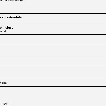
i cu autorulota
e incluse
arari)
e utile
U RV-uri