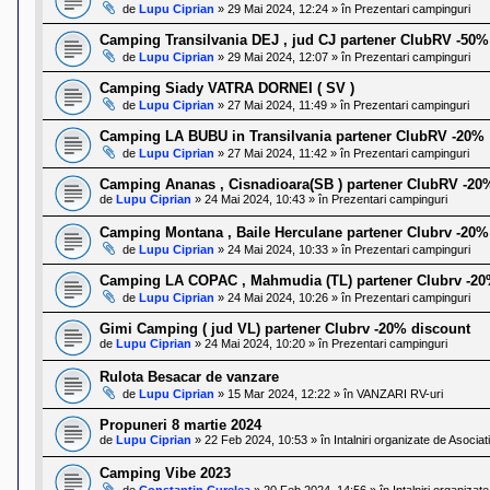
de
Lupu Ciprian
»
29 Mai 2024, 12:24
» în
Prezentari campinguri
Camping Transilvania DEJ , jud CJ partener ClubRV -50%
de
Lupu Ciprian
»
29 Mai 2024, 12:07
» în
Prezentari campinguri
Camping Siady VATRA DORNEI ( SV )
de
Lupu Ciprian
»
27 Mai 2024, 11:49
» în
Prezentari campinguri
Camping LA BUBU in Transilvania partener ClubRV -20%
de
Lupu Ciprian
»
27 Mai 2024, 11:42
» în
Prezentari campinguri
Camping Ananas , Cisnadioara(SB ) partener ClubRV -20
de
Lupu Ciprian
»
24 Mai 2024, 10:43
» în
Prezentari campinguri
Camping Montana , Baile Herculane partener Clubrv -20%
de
Lupu Ciprian
»
24 Mai 2024, 10:33
» în
Prezentari campinguri
Camping LA COPAC , Mahmudia (TL) partener Clubrv -2
de
Lupu Ciprian
»
24 Mai 2024, 10:26
» în
Prezentari campinguri
Gimi Camping ( jud VL) partener Clubrv -20% discount
de
Lupu Ciprian
»
24 Mai 2024, 10:20
» în
Prezentari campinguri
Rulota Besacar de vanzare
de
Lupu Ciprian
»
15 Mar 2024, 12:22
» în
VANZARI RV-uri
Propuneri 8 martie 2024
de
Lupu Ciprian
»
22 Feb 2024, 10:53
» în
Intalniri organizate de Asocia
Camping Vibe 2023
de
Constantin Curelea
»
20 Feb 2024, 14:56
» în
Intalniri organiza