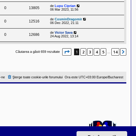
de
Lupu Ciprian
0
13805
06 Mar 2023, 11:56
de
CosminDragomir
0
12516
06 Dec 2022, 21:11
de
Victor Sava
0
12686
24 Aug 2022, 13:14
Pagina
1
din
14
1
2
3
4
5
14
Urm
Căutarea a găsit 659 rezultate
…
-ne
Şterge toate cookie-urile forumului
Ora este UTC+03:00 Europe/Bucharest