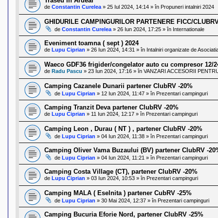
Traseu in Ardeal
de
Constantin Curelea
»
25 Iul 2024, 14:14
» în
Propuneri intalniri 2024
GHIDURILE CAMPINGURILOR PARTENERE FICC/CLUBR
de
Constantin Curelea
»
26 Iun 2024, 17:25
» în
Internationale
Eveniment toamna ( sept ) 2024
de
Lupu Ciprian
»
26 Iun 2024, 14:31
» în
Intalniri organizate de Asociat
Waeco GDF36 frigider/congelator auto cu compresor 12/
de
Radu Pascu
»
23 Iun 2024, 17:16
» în
VANZARI ACCESORII PENTRU 
Camping Cazanele Dunarii partener ClubRV -20%
de
Lupu Ciprian
»
12 Iun 2024, 11:47
» în
Prezentari campinguri
Camping Tranzit Deva partener ClubRV -20%
de
Lupu Ciprian
»
11 Iun 2024, 12:17
» în
Prezentari campinguri
Camping Leon , Durau ( NT ) , partener ClubRV -20%
de
Lupu Ciprian
»
04 Iun 2024, 11:38
» în
Prezentari campinguri
Camping Oliver Vama Buzaului (BV) partener ClubRV -2
de
Lupu Ciprian
»
04 Iun 2024, 11:21
» în
Prezentari campinguri
Camping Costa Village (CT), partener ClubRV -20%
de
Lupu Ciprian
»
03 Iun 2024, 10:53
» în
Prezentari campinguri
Camping MALA ( Eselnita ) partener CubRV -25%
de
Lupu Ciprian
»
30 Mai 2024, 12:37
» în
Prezentari campinguri
Camping Bucuria Eforie Nord, partener ClubRV -25%