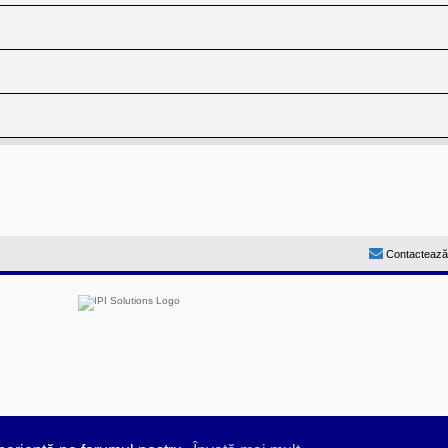
Contactează
by
Prosk8er