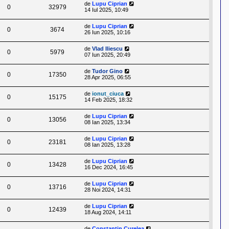
de
Lupu Ciprian
0
32979
14 Iul 2025, 10:49
de
Lupu Ciprian
0
3674
26 Iun 2025, 10:16
de
Vlad Iliescu
0
5979
07 Iun 2025, 20:49
de
Tudor Gino
0
17350
28 Apr 2025, 06:55
de
ionut_ciuca
0
15175
14 Feb 2025, 18:32
de
Lupu Ciprian
0
13056
08 Ian 2025, 13:34
de
Lupu Ciprian
0
23181
08 Ian 2025, 13:28
de
Lupu Ciprian
0
13428
16 Dec 2024, 16:45
de
Lupu Ciprian
0
13716
28 Noi 2024, 14:31
de
Lupu Ciprian
0
12439
18 Aug 2024, 14:11
de
Constantin Curelea