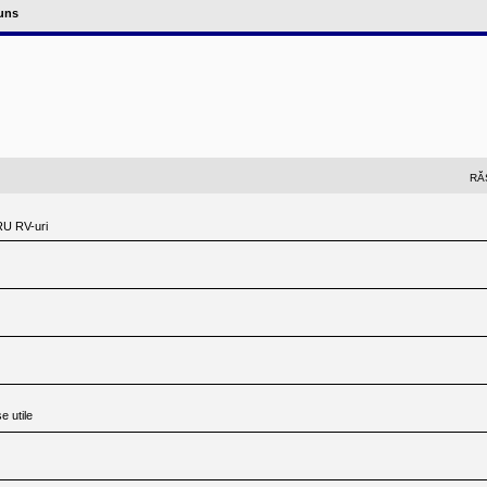
puns
RĂ
U RV-uri
se utile