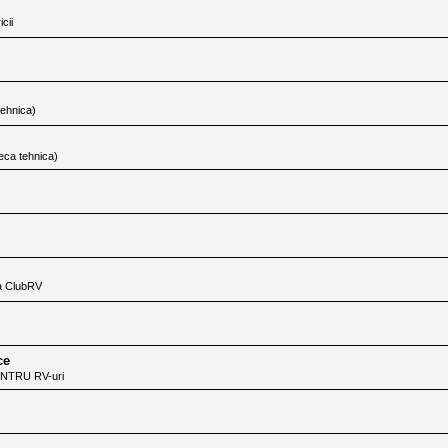
cii
tehnica)
eca tehnica)
ia ClubRV
ce
NTRU RV-uri