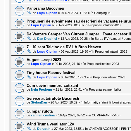
Panorama Bucovinei
de
Lupu Ciprian
»
07 Noi 2023, 11:38
» în
Campinguri
Propuneri de evenimente sau descrieri de vacante/sejurur
de
Lupu Ciprian
»
06 Noi 2023, 10:36
» în
Propuneri intalniri 2023
De Vanzare Camper Van Citroen Jumper . Toate accesoriil
de
Dan Draghici
»
13 Aug 2023, 09:28
» în
Bursa RV (vanzari / cump
7...10 sept Talcioc de RV LA Bran Heaven
de
Lupu Ciprian
»
06 Aug 2023, 19:30
» în
Propuneri intalniri 2023
August ...sept 2023
de
Lupu Ciprian
»
09 Iul 2023, 21:46
» în
Propuneri intalniri 2023
Tiny house Rasnov festival
de
Lupu Ciprian
»
03 Iul 2023, 17:03
» în
Propuneri intalniri 2023
Cum devin membru cotizant
de
Nelu Predonu
»
21 Iun 2023, 22:41
» în
Prezentarea membrilor
Service auto/rulote Bucuresti
de
StefanDan
»
20 Apr 2023, 19:32
» în
Informatii, sfaturi, link-uri si adres
Cumpăr rulota
de
carmen cristina
»
16 Apr 2023, 09:52
» în
CUMPARARI RV-uri
Vând Truma ventilator 12v
de
Doructin
»
27 Mar 2023, 18:55
» în
VANZARI ACCESORII PENTR