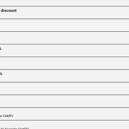
 discount
%
0%
tia ClubRV
te de Asociatia ClubRV