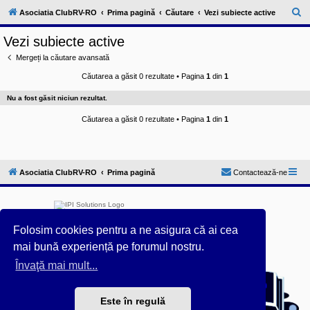
l
u
C
Asociatia ClubRV-RO
Prima pagină
Căutare
Vezi subiecte active
b
ă
R
Vezi subiecte active
V
u
-
Mergeți la căutare avansată
c
t
o
Căutarea a găsit 0 rezultate • Pagina
1
din
1
a
m
u
r
Nu a fost găsit niciun rezultat.
n
i
e
t
Căutarea a găsit 0 rezultate • Pagina
1
din
1
a
t
e
a
p
Asociatia ClubRV-RO
Prima pagină
Contactează-ne
o
s
e
s
o
r
Folosim cookies pentru a ne asigura că ai cea
i
l
mai bună experiență pe forumul nostru.
o
r
Furnizat de
phpBB
® Forum Software © phpBB Limited
Învaţă mai mult...
d
Acest forum este întreținut tehnic de
IPI Solutions
&
e
phpBB România
r
Este în regulă
Style ProsilverSlideEdition created by Talk19Zehn OnGray-
u