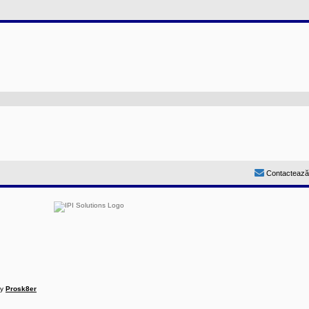
Contactează
by
Prosk8er