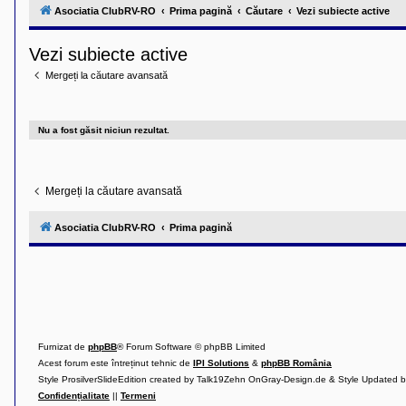
l
Asociatia ClubRV-RO
Prima pagină
Căutare
Vezi subiecte active
u
b
R
Vezi subiecte active
V
-
Mergeți la căutare avansată
c
o
m
u
n
Nu a fost găsit niciun rezultat.
i
t
a
t
Mergeți la căutare avansată
e
a
p
Asociatia ClubRV-RO
Prima pagină
o
s
e
s
o
r
i
l
o
r
Furnizat de
phpBB
® Forum Software © phpBB Limited
d
Acest forum este întreținut tehnic de
IPI Solutions
&
phpBB România
e
Style ProsilverSlideEdition created by Talk19Zehn OnGray-Design.de & Style Updated 
r
u
Confidențialitate
||
Termeni