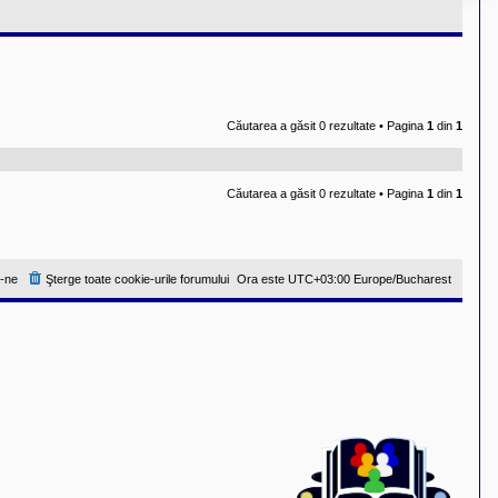
Căutarea a găsit 0 rezultate • Pagina
1
din
1
Căutarea a găsit 0 rezultate • Pagina
1
din
1
-ne
Şterge toate cookie-urile forumului
Ora este UTC+03:00 Europe/Bucharest