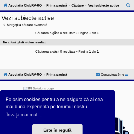
l
u
C
Asociatia ClubRV-RO
Prima pagină
Căutare
Vezi subiecte active
b
ă
R
Vezi subiecte active
V
u
-
Mergeți la căutare avansată
c
t
o
Căutarea a găsit 0 rezultate • Pagina
1
din
1
a
m
u
r
Nu a fost găsit niciun rezultat.
n
i
e
t
Căutarea a găsit 0 rezultate • Pagina
1
din
1
a
t
e
a
p
Asociatia ClubRV-RO
Prima pagină
Contactează-ne
o
s
e
s
o
r
Folosim cookies pentru a ne asigura că ai cea
i
l
mai bună experiență pe forumul nostru.
o
r
Furnizat de
phpBB
® Forum Software © phpBB Limited
Învaţă mai mult...
d
Acest forum este întreținut tehnic de
IPI Solutions
&
e
phpBB România
r
Este în regulă
Style ProsilverSlideEdition created by Talk19Zehn OnGray-
u