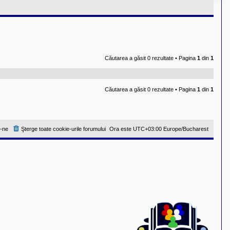
Căutarea a găsit 0 rezultate • Pagina
1
din
1
Căutarea a găsit 0 rezultate • Pagina
1
din
1
-ne
Şterge toate cookie-urile forumului
Ora este UTC+03:00 Europe/Bucharest