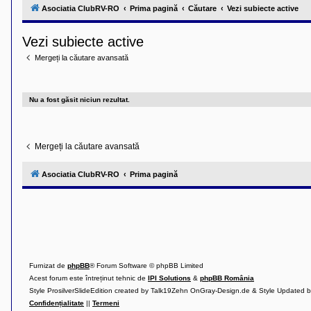
l
Asociatia ClubRV-RO
Prima pagină
Căutare
Vezi subiecte active
u
b
R
Vezi subiecte active
V
-
Mergeți la căutare avansată
c
o
m
u
n
Nu a fost găsit niciun rezultat.
i
t
a
t
Mergeți la căutare avansată
e
a
p
Asociatia ClubRV-RO
Prima pagină
o
s
e
s
o
r
i
l
o
r
Furnizat de
phpBB
® Forum Software © phpBB Limited
d
Acest forum este întreținut tehnic de
IPI Solutions
&
phpBB România
e
Style ProsilverSlideEdition created by Talk19Zehn OnGray-Design.de & Style Updated 
r
u
Confidențialitate
||
Termeni