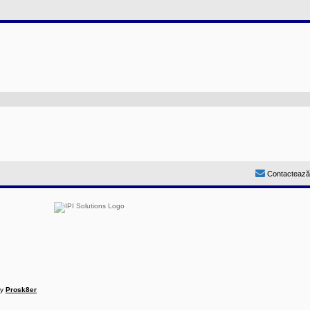
Contactează
by
Prosk8er