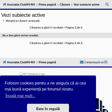
l
u
C
Asociatia ClubRV-RO
Prima pagină
Căutare
Vezi subiecte active
b
ă
R
Vezi subiecte active
V
u
-
Mergeți la căutare avansată
c
t
o
Căutarea a găsit 0 rezultate • Pagina
1
din
1
a
m
u
r
Nu a fost găsit niciun rezultat.
n
i
e
t
Căutarea a găsit 0 rezultate • Pagina
1
din
1
a
t
e
a
p
Asociatia ClubRV-RO
Prima pagină
Contactează-ne
o
s
e
s
o
r
Folosim cookies pentru a ne asigura că ai cea
i
l
mai bună experiență pe forumul nostru.
o
r
Furnizat de
phpBB
® Forum Software © phpBB Limited
Învaţă mai mult...
d
Acest forum este întreținut tehnic de
IPI Solutions
&
e
phpBB România
r
Este în regulă
Style ProsilverSlideEdition created by Talk19Zehn OnGray-
u