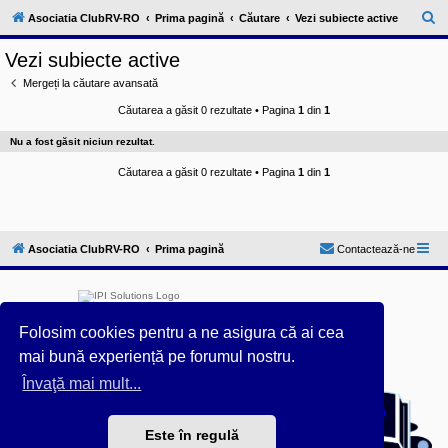
l
u
C
Asociatia ClubRV-RO
Prima pagină
Căutare
Vezi subiecte active
b
ă
R
Vezi subiecte active
V
u
-
Mergeți la căutare avansată
c
t
o
Căutarea a găsit 0 rezultate • Pagina
1
din
1
a
m
u
r
Nu a fost găsit niciun rezultat.
n
i
e
t
Căutarea a găsit 0 rezultate • Pagina
1
din
1
a
t
e
a
p
Asociatia ClubRV-RO
Prima pagină
Contactează-ne
o
s
e
s
o
r
Folosim cookies pentru a ne asigura că ai cea
i
l
mai bună experiență pe forumul nostru.
o
r
Furnizat de
phpBB
® Forum Software © phpBB Limited
Învaţă mai mult...
d
Acest forum este întreținut tehnic de
IPI Solutions
&
e
phpBB România
r
Este în regulă
Style ProsilverSlideEdition created by Talk19Zehn OnGray-
u