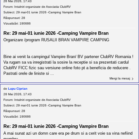
28 Mai 2026, 17:43
Forum:
Intalniri organizate de Asociatia ClubRV
Subiect:
29 mai-01 iunie 2026 -Camping Vampire Bran
Răspunsuri:
28
Vizualizări:
190686
Re: 29 mai-01 iunie 2026 -Camping Vampire Bran
Organizare /program RUSALII BRAN VAMPIRE CAMPING
Bine ai venit la campingul Vampire Bran/ BV partener ClubRV Romania !
Va rugam sa va inregistrati la sosire la receptie si sa prezentati cardul
ClubRV FICC fizic sau versiune online foto pt a beneficia de reducere .
Pastrati orele de liniste si ...
Mergi la mesaj
de
Lupu Ciprian
28 Mai 2026, 17:43
Forum:
Intalniri organizate de Asociatia ClubRV
Subiect:
29 mai-01 iunie 2026 -Camping Vampire Bran
Răspunsuri:
28
Vizualizări:
190686
Re: 29 mai-01 iunie 2026 -Camping Vampire Bran
A mai sunat azi un domn care era pe drum si a cerit voie sa vina nefiind
membru.