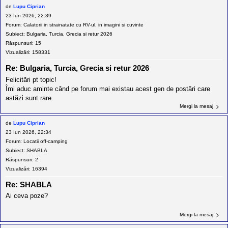
l
de
Lupu Ciprian
o
t
23 Iun 2026, 22:39
e
Forum:
Calatorii in strainatate cu RV-ul, in imagini si cuvinte
s
Subiect:
Bulgaria, Turcia, Grecia si retur 2026
i
Răspunsuri:
15
a
u
Vizualizări:
158331
t
o
Re: Bulgaria, Turcia, Grecia si retur 2026
r
Felicitări pt topic!
u
l
Îmi aduc aminte când pe forum mai existau acest gen de postări care
o
astăzi sunt rare.
t
Mergi la mesaj
e
d
i
de
Lupu Ciprian
n
23 Iun 2026, 22:34
R
Forum:
Locatii off-camping
o
Subiect:
SHABLA
m
a
Răspunsuri:
2
n
Vizualizări:
16394
i
a
Re: SHABLA
Ai ceva poze?
Mergi la mesaj