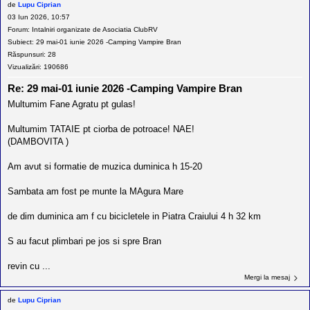
de
Lupu Ciprian
03 Iun 2026, 10:57
Forum:
Intalniri organizate de Asociatia ClubRV
Subiect:
29 mai-01 iunie 2026 -Camping Vampire Bran
Răspunsuri:
28
Vizualizări:
190686
Re: 29 mai-01 iunie 2026 -Camping Vampire Bran
Multumim Fane Agratu pt gulas!
Multumim TATAIE pt ciorba de potroace! NAE!
(DAMBOVITA )
Am avut si formatie de muzica duminica h 15-20
Sambata am fost pe munte la MAgura Mare
de dim duminica am f cu bicicletele in Piatra Craiului 4 h 32 km
S au facut plimbari pe jos si spre Bran
revin cu ...
Mergi la mesaj
de
Lupu Ciprian