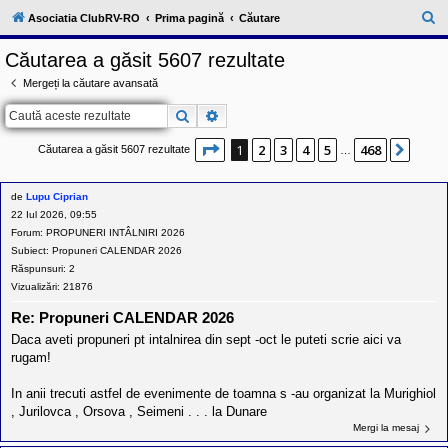
l
u
C
Asociatia ClubRV-RO
Prima pagină
Căutare
b
ă
R
Căutarea a găsit 5607 rezultate
V
u
-
Mergeți la căutare avansată
c
t
o
Căutare
Căutare avansată
a
m
u
r
n
Pagina
1
din
468
1
2
3
4
5
468
Urmă
Căutarea a găsit 5607 rezultate
…
i
e
t
a
de
Lupu Ciprian
t
e
22 Iul 2026, 09:55
a
Forum:
PROPUNERI INTÂLNIRI 2026
p
Subiect:
Propuneri CALENDAR 2026
o
s
Răspunsuri:
2
e
Vizualizări:
21876
s
o
Re: Propuneri CALENDAR 2026
r
i
Daca aveti propuneri pt intalnirea din sept -oct le puteti scrie aici va
l
rugam!
o
r
In anii trecuti astfel de evenimente de toamna s -au organizat la Murighiol
d
e
, Jurilovca , Orsova , Seimeni . . . la Dunare
r
Mergi la mesaj
u