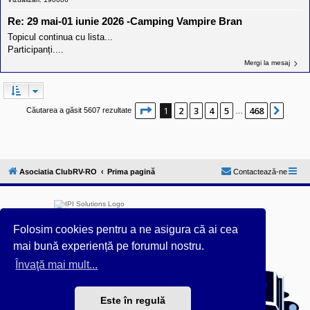
Re: 29 mai-01 iunie 2026 -Camping Vampire Bran
Topicul continua cu lista...
Participanți....
Mergi la mesaj
Pagina
1
din
468
1
2
3
4
5
468
Urmă
Căutarea a găsit 5607 rezultate
…
Asociatia ClubRV-RO
Prima pagină
Contactează-ne
Folosim cookies pentru a ne asigura că ai cea
mai bună experiență pe forumul nostru.
Furnizat de
phpBB
® Forum Software © phpBB Limited
Învaţă mai mult...
Acest forum este întreținut tehnic de
IPI Solutions
&
phpBB România
Este în regulă
Style ProsilverSlideEdition created by Talk19Zehn OnGray-