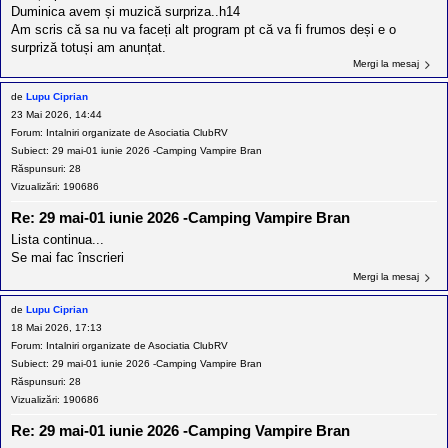
Duminica avem și muzică surpriza..h14
Am scris că sa nu va faceți alt program pt că va fi frumos deși e o
surpriză totuși am anunțat.
Mergi la mesaj
de
Lupu Ciprian
23 Mai 2026, 14:44
Forum:
Intalniri organizate de Asociatia ClubRV
Subiect:
29 mai-01 iunie 2026 -Camping Vampire Bran
Răspunsuri:
28
Vizualizări:
190686
Re: 29 mai-01 iunie 2026 -Camping Vampire Bran
Lista continua...
Se mai fac înscrieri
Mergi la mesaj
de
Lupu Ciprian
18 Mai 2026, 17:13
Forum:
Intalniri organizate de Asociatia ClubRV
Subiect:
29 mai-01 iunie 2026 -Camping Vampire Bran
Răspunsuri:
28
Vizualizări:
190686
Re: 29 mai-01 iunie 2026 -Camping Vampire Bran