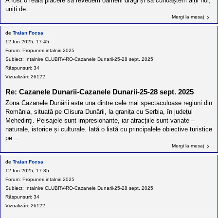
A fost o reală plăcere să revedem oameni dragi și să cunoaștem alții noi,
uniți de ...
Mergi la mesaj
de
Traian Focsa
12 Iun 2025, 17:45
Forum:
Propuneri intalniri 2025
Subiect:
Intalnire CLUBRV-RO-Cazanele Dunarii-25-28 sept. 2025
Răspunsuri:
34
Vizualizări:
26122
Re: Cazanele Dunarii-Cazanele Dunarii-25-28 sept. 2025
Zona Cazanele Dunării este una dintre cele mai spectaculoase regiuni din
România, situată pe Clisura Dunării, la granița cu Serbia, în județul
Mehedinți. Peisajele sunt impresionante, iar atracțiile sunt variate –
naturale, istorice și culturale. Iată o listă cu principalele obiective turistice
pe ...
Mergi la mesaj
de
Traian Focsa
12 Iun 2025, 17:35
Forum:
Propuneri intalniri 2025
Subiect:
Intalnire CLUBRV-RO-Cazanele Dunarii-25-28 sept. 2025
Răspunsuri:
34
Vizualizări:
26122