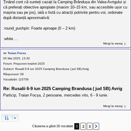
Ținând cont că sunteți cazați la Camping Brândușa din Valea Avrigului și
că preferați obiective apropiate (maxim 10–15 km, sau accesibile ușor cu
mașina sau pe jos), iată o listă cu atracții potrivite pentru voi, ordonate
după distanță aproximativă:
:round_pushpin: Foarte aproape (0 – 2 km)
:white ...
Mergi la mesaj
de
Traian Focsa
05 Mai 2025, 13:30
Forum:
Propuneri intalniri 2025
Subiect:
Rusalii 6-9 iun 2025 Camping Brandusa ( jud SB) Avrig
Răspunsuri:
59
Vizualizări:
115756
Re: Rusalii 6-9 iun 2025 Camping Brandusa ( jud SB) Avrig
Particip, Traian Focșa, 2 persoane, mercedes vito, 6 - 9 iunie.
Mergi la mesaj
1
2
3
Următorul
Căutarea a găsit 26 rezultate