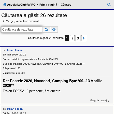
l
u
C
Asociatia ClubRV-RO
Prima pagină
Căutare
b
ă
R
Căutarea a găsit 26 rezultate
V
u
-
Mergeți la căutare avansată
c
t
o
Căutare
Căutare avansată
a
m
u
r
n
1
2
3
Următorul
Căutarea a găsit 26 rezultate
i
e
t
a
de
Traian Focsa
t
e
15 Mar 2026, 20:16
a
Forum:
Intalniri organizate de Asociatia ClubRV
p
Subiect:
Pastele 2026, Navodari, Camping Bya**09--13 Aprilie 2026**
o
s
Răspunsuri:
33
e
Vizualizări:
203806
s
o
Re: Pastele 2026, Navodari, Camping Bya**09--13 Aprilie
r
2026**
i
l
Traian FOCȘA, 2 persoane, fiat ducato
o
r
d
Mergi la mesaj
e
r
de
Traian Focsa
u
06 Feb 2026, 11:24