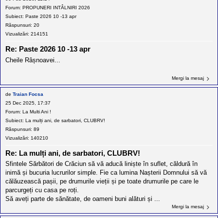
l
o
Forum:
PROPUNERI INTÂLNIRI 2026
t
Subiect:
Paste 2026 10 -13 apr
e
Răspunsuri:
20
s
Vizualizări:
214151
i
a
Re: Paste 2026 10 -13 apr
u
t
Cheile Râșnoavei...
o
r
u
Mergi la mesaj
l
o
de
Traian Focsa
t
25 Dec 2025, 17:37
e
d
Forum:
La Multi Ani !
i
Subiect:
La mulți ani, de sarbatori, CLUBRV!
n
Răspunsuri:
89
R
o
Vizualizări:
140210
m
a
Re: La mulți ani, de sarbatori, CLUBRV!
n
Sfintele Sărbători de Crăciun să vă aducă liniște în suflet, căldură în
i
a
inimă și bucuria lucrurilor simple. Fie ca lumina Nașterii Domnului să vă
călăuzească pașii, pe drumurile vieții și pe toate drumurile pe care le
parcurgeți cu casa pe roți.
Să aveți parte de sănătate, de oameni buni alături și ...
Mergi la mesaj