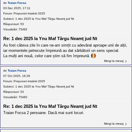
de
Traian Focsa
03 Dec 2025, 17:11
Forum:
Propuneri intalniri 2025
Subiect:
1 dec 2025 la Ynu Maf Târgu Neamț jud Nt
Răspunsuri:
53
Vizualizări:
75482
Re: 1 dec 2025 la Ynu Maf Târgu Neamț jud Nt
Au fost câteva zile în care ne-am simțit cu adevărat aproape unii de alții,
iar momentele petrecute împreună au dat sărbătorii un sens special.
La mulți ani nouă, celor care știm să fim împreună.
Mergi la mesaj
de
Traian Focsa
07 Oct 2025, 16:29
Forum:
Propuneri intalniri 2025
Subiect:
1 dec 2025 la Ynu Maf Târgu Neamț jud Nt
Răspunsuri:
53
Vizualizări:
75482
Re: 1 dec 2025 la Ynu Maf Târgu Neamț jud Nt
Traian Focsa 2 persoane. Dacă mai sunt locuri.
Mergi la mesaj