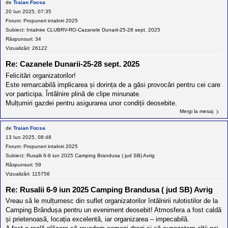
de
Traian Focsa
20 Iun 2025, 07:35
Forum:
Propuneri intalniri 2025
Subiect:
Intalnire CLUBRV-RO-Cazanele Dunarii-25-28 sept. 2025
Răspunsuri:
34
Vizualizări:
26122
Re: Cazanele Dunarii-25-28 sept. 2025
Felicitări organizatorilor!
Este remarcabilă implicarea și dorința de a găsi provocări pentru cei care
vor participa. Întâlnire plină de clipe minunate.
Mulțumiri gazdei pentru asigurarea unor condiții deosebite.
Mergi la mesaj
de
Traian Focsa
13 Iun 2025, 08:48
Forum:
Propuneri intalniri 2025
Subiect:
Rusalii 6-9 iun 2025 Camping Brandusa ( jud SB) Avrig
Răspunsuri:
59
Vizualizări:
115756
Re: Rusalii 6-9 iun 2025 Camping Brandusa ( jud SB) Avrig
Vreau să le mulțumesc din suflet organizatorilor întâlnirii rulotistilor de la
Camping Brândușa pentru un eveniment deosebit! Atmosfera a fost caldă
și prietenoasă, locația excelentă, iar organizarea – impecabilă.