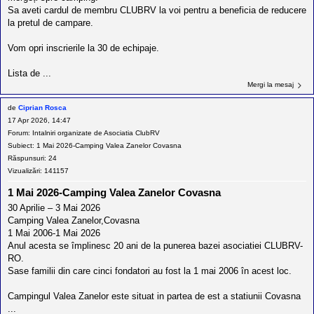
Sa aveti cardul de membru CLUBRV la voi pentru a beneficia de reducere
la pretul de campare.
Vom opri inscrierile la 30 de echipaje.
Lista de ...
Mergi la mesaj
de
Ciprian Rosca
17 Apr 2026, 14:47
Forum:
Intalniri organizate de Asociatia ClubRV
Subiect:
1 Mai 2026-Camping Valea Zanelor Covasna
Răspunsuri:
24
Vizualizări:
141157
1 Mai 2026-Camping Valea Zanelor Covasna
30 Aprilie – 3 Mai 2026
Camping Valea Zanelor,Covasna
1 Mai 2006-1 Mai 2026
Anul acesta se împlinesc 20 ani de la punerea bazei asociatiei CLUBRV-
RO.
Sase familii din care cinci fondatori au fost la 1 mai 2006 în acest loc.
Campingul Valea Zanelor este situat in partea de est a statiunii Covasna
...