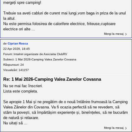
mergeți spre camping!
Trebuie sa aveti cabluri de curent mai lungi,vom baga in priza de la unul
la altul.
Nu este permisa folosirea de calorifere electrice, friteuse,cuptoare
electrice ori alte ...
Mergi la mesaj
de
Ciprian Rosca
22 Apr 2026, 18:45
Forum:
Intalniri organizate de Asociatia ClubRV
Subiect:
1 Mai 2026-Camping Valea Zanelor Covasna
Răspunsuri:
24
Vizualizări:
141157
Re: 1 Mai 2026-Camping Valea Zanelor Covasna
Nu se mai fac înscrieri.
Lista este completa.
Se apropie 1 Mai și ne pregătim de o nouă întâlnire frumoasă la Camping
Valea Zânelor din Covasna. Va fi ocazia perfectă să ne revedem, să
stăm la povești, să împărtășim experiențe și, bineînțeles, să ne bucurăm
de natură și relaxare.
Nu uitați să ...
Mergi la mesaj