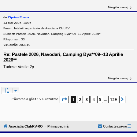
Mergi la mesaj
de
Ciprian Rosca
13 Mar 2026, 14:05
Forum:
Intalniri organizate de Asociatia ClubRV
Subiect:
Pastele 2026, Navodari, Camping Bya**09--13 Aprilie 2026**
Răspunsuri:
33
Vizualizări:
203949
Re: Pastele 2026, Navodari, Camping Bya**09--13 Aprilie
2026**
Tudose Vasile,2p
Mergi la mesaj
Pagina
1
din
129
1
2
3
4
5
129
Urmă
Căutarea a găsit 1539 rezultate
…
Asociatia ClubRV-RO
Prima pagină
Contactează-ne