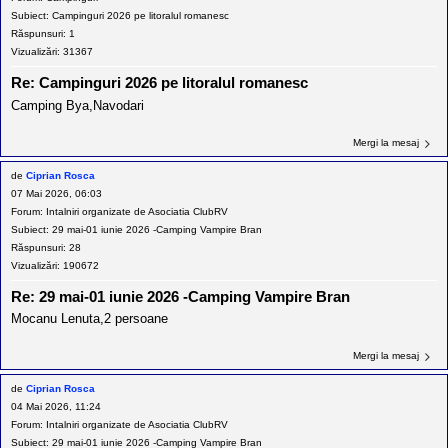
l
o
Subiect:
Campinguri 2026 pe litoralul romanesc
t
Răspunsuri:
1
e
Vizualizări:
31367
s
i
Re: Campinguri 2026 pe litoralul romanesc
a
u
Camping Bya,Navodari
t
o
r
Mergi la mesaj
u
l
de
Ciprian Rosca
o
07 Mai 2026, 06:03
t
Forum:
Intalniri organizate de Asociatia ClubRV
e
d
Subiect:
29 mai-01 iunie 2026 -Camping Vampire Bran
i
Răspunsuri:
28
n
Vizualizări:
190672
R
o
Re: 29 mai-01 iunie 2026 -Camping Vampire Bran
m
a
Mocanu Lenuta,2 persoane
n
i
a
Mergi la mesaj
de
Ciprian Rosca
04 Mai 2026, 11:24
Forum:
Intalniri organizate de Asociatia ClubRV
Subiect:
29 mai-01 iunie 2026 -Camping Vampire Bran