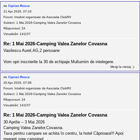
de
Ciprian Rosca
21 Apr 2026, 07:16
Forum:
Intalniri organizate de Asociatia ClubRV
Subiect:
1 Mai 2026-Camping Valea Zanelor Covasna
Răspunsuri:
24
Vizualizări:
141157
Re: 1 Mai 2026-Camping Valea Zanelor Covasna
Vasilescu Aurel,AG,2 persoane
Vom opri inscrierile la 30 de echipaje.Multumim de intelegere.
Mergi la mesaj
de
Ciprian Rosca
20 Apr 2026, 07:06
Forum:
Intalniri organizate de Asociatia ClubRV
Subiect:
1 Mai 2026-Camping Valea Zanelor Covasna
Răspunsuri:
24
Vizualizări:
141157
Re: 1 Mai 2026-Camping Valea Zanelor Covasna
30 Aprilie – 3 Mai 2026
Camping Valea Zanelor,Covasna.
Taxa pentru campare se achita în centru, la hotel Căprioara!!! Apoi
mergeți spre camping!