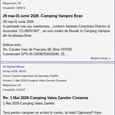
Răspunsuri:
28
Vizualizări:
190672
29 mai-01 iunie 2026 -Camping Vampire Bran
29 mai-01 iunie 2026
In perioada mai sus mentionata , conform hotararii Consiliului Director al
Asociatiei “CLUBRV-RO”,, ne vom intalni de Rusalii in Camping Vampire
din localitatea Bran.
Adresa este :
Str. Cavaler Ioan de Pușcariu 68, Bran 507025
Coordonate GPS:45.52836253015048, 25 ...
Mergi la mesaj
de
Ciprian Rosca
29 Apr 2026, 09:03
Forum:
Intalniri organizate de Asociatia ClubRV
Subiect:
1 Mai 2026-Camping Valea Zanelor Covasna
Răspunsuri:
24
Vizualizări:
141157
Re: 1 Mai 2026-Camping Valea Zanelor Covasna
1 Mai 2026-Camping Valea Zanelor
Taxa pentru campare se achita în centru, la hotel Căprioara!!! Apoi