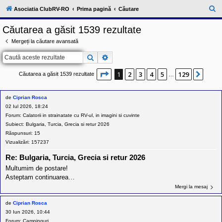
l
u
C
Asociatia ClubRV-RO
Prima pagină
Căutare
b
ă
R
Căutarea a găsit 1539 rezultate
V
u
-
Mergeți la căutare avansată
c
t
o
Căutare
Căutare avansată
a
m
u
r
n
Pagina
1
din
129
1
2
3
4
5
129
Urmă
Căutarea a găsit 1539 rezultate
…
i
e
t
a
de
Ciprian Rosca
t
e
02 Iul 2026, 18:24
a
Forum:
Calatorii in strainatate cu RV-ul, in imagini si cuvinte
p
Subiect:
Bulgaria, Turcia, Grecia si retur 2026
o
s
Răspunsuri:
15
e
Vizualizări:
157237
s
o
Re: Bulgaria, Turcia, Grecia si retur 2026
r
i
Multumim de postare!
l
Asteptam continuarea…
o
Mergi la mesaj
r
d
e
de
Ciprian Rosca
r
30 Iun 2026, 10:44
u
Forum:
Campinguri