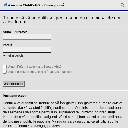
l
u
C
Asociatia ClubRV-RO
Prima pagină
b
ă
R
V
Trebuie să vă autentificaţi pentru a putea cita mesajele din
u
-
acest forum.
c
t
o
Nume utilizator:
a
m
u
r
n
i
Parolă:
e
t
a
Am uitat parola
t
e
a
Autentifică-mă automat la fiecare vizită
p
Ascunde starea mea online în această sesiune
o
s
e
s
o
r
ÎNREGISTRARE
i
l
Pentru a vă autentifica, trebuie să vă înregistraţi. Înregistrarea durează câteva
o
secunde, dar vă va oferi facilităţi suplimentare. Administratorul forumului poate
r
de asemenea să acorde permisiuni suplimentare utilizatorilor înregistraţi.
d
Înainte de a vă autentifica, asiguraţi-vă că sunteţi familiarizat cu termenii noştri
e
r
de folosire şi politicile asociate. Vă rugăm să vă asiguraţi că aţi citit regulile
u
forumului înainte să navigaţi pe acesta.