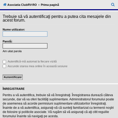
l
u
C
Asociatia ClubRV-RO
Prima pagină
b
ă
R
V
Trebuie să vă autentificaţi pentru a putea cita mesajele din
u
-
acest forum.
c
t
o
Nume utilizator:
a
m
u
r
n
i
Parolă:
e
t
a
Am uitat parola
t
e
a
Autentifică-mă automat la fiecare vizită
p
Ascunde starea mea online în această sesiune
o
s
e
s
o
r
ÎNREGISTRARE
i
l
Pentru a vă autentifica, trebuie să vă înregistraţi. Înregistrarea durează câteva
o
secunde, dar vă va oferi facilităţi suplimentare. Administratorul forumului poate
r
de asemenea să acorde permisiuni suplimentare utilizatorilor înregistraţi.
d
Înainte de a vă autentifica, asiguraţi-vă că sunteţi familiarizat cu termenii noştri
e
r
de folosire şi politicile asociate. Vă rugăm să vă asiguraţi că aţi citit regulile
u
forumului înainte să navigaţi pe acesta.