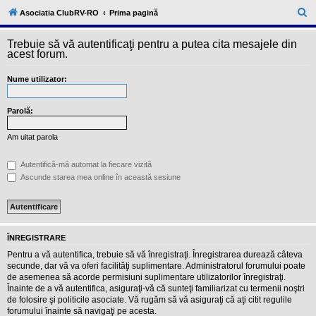
l
u
C
Asociatia ClubRV-RO
Prima pagină
b
ă
R
V
Trebuie să vă autentificaţi pentru a putea cita mesajele din
u
-
acest forum.
c
t
o
Nume utilizator:
a
m
u
r
n
i
Parolă:
e
t
a
Am uitat parola
t
e
a
Autentifică-mă automat la fiecare vizită
p
Ascunde starea mea online în această sesiune
o
s
e
s
o
r
ÎNREGISTRARE
i
l
Pentru a vă autentifica, trebuie să vă înregistraţi. Înregistrarea durează câteva
o
secunde, dar vă va oferi facilităţi suplimentare. Administratorul forumului poate
r
de asemenea să acorde permisiuni suplimentare utilizatorilor înregistraţi.
d
Înainte de a vă autentifica, asiguraţi-vă că sunteţi familiarizat cu termenii noştri
e
r
de folosire şi politicile asociate. Vă rugăm să vă asiguraţi că aţi citit regulile
u
forumului înainte să navigaţi pe acesta.