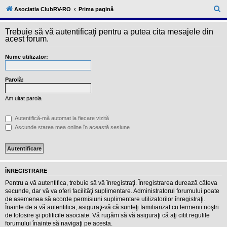
l
u
C
Asociatia ClubRV-RO
Prima pagină
b
ă
R
V
Trebuie să vă autentificaţi pentru a putea cita mesajele din
u
-
acest forum.
c
t
o
Nume utilizator:
a
m
u
r
n
i
Parolă:
e
t
a
Am uitat parola
t
e
a
Autentifică-mă automat la fiecare vizită
p
Ascunde starea mea online în această sesiune
o
s
e
s
o
r
ÎNREGISTRARE
i
l
Pentru a vă autentifica, trebuie să vă înregistraţi. Înregistrarea durează câteva
o
secunde, dar vă va oferi facilităţi suplimentare. Administratorul forumului poate
r
de asemenea să acorde permisiuni suplimentare utilizatorilor înregistraţi.
d
Înainte de a vă autentifica, asiguraţi-vă că sunteţi familiarizat cu termenii noştri
e
r
de folosire şi politicile asociate. Vă rugăm să vă asiguraţi că aţi citit regulile
u
forumului înainte să navigaţi pe acesta.