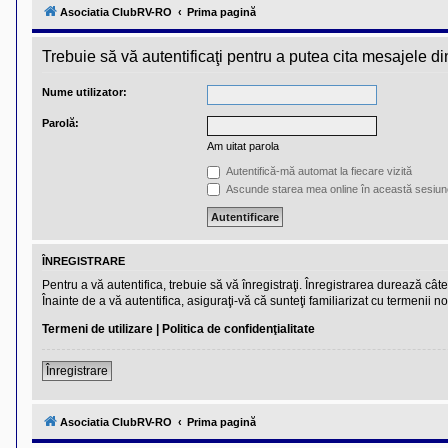
l
Asociatia ClubRV-RO
Prima pagină
u
b
R
Trebuie să vă autentificaţi pentru a putea cita mesajele di
V
-
c
Nume utilizator:
o
m
Parolă:
u
n
Am uitat parola
i
t
Autentifică-mă automat la fiecare vizită
a
Ascunde starea mea online în această sesiun
t
e
a
p
o
ÎNREGISTRARE
s
e
Pentru a vă autentifica, trebuie să vă înregistraţi. Înregistrarea durează câ
s
Înainte de a vă autentifica, asiguraţi-vă că sunteţi familiarizat cu termenii no
o
r
Termeni de utilizare
|
Politica de confidenţialitate
i
l
o
Înregistrare
r
d
e
Asociatia ClubRV-RO
Prima pagină
r
u