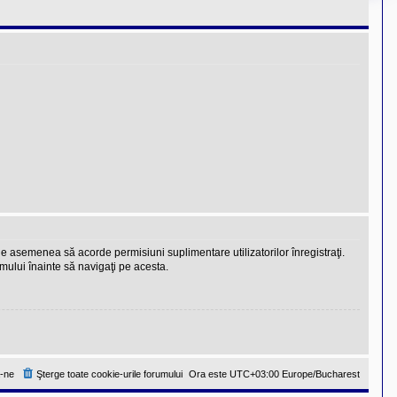
 de asemenea să acorde permisiuni suplimentare utilizatorilor înregistraţi.
rumului înainte să navigaţi pe acesta.
-ne
Şterge toate cookie-urile forumului
Ora este UTC+03:00 Europe/Bucharest