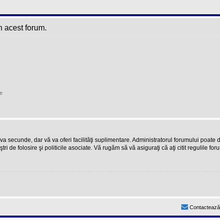
n acest forum.
e
teva secunde, dar vă va oferi facilităţi suplimentare. Administratorul forumului poate
ştri de folosire şi politicile asociate. Vă rugăm să vă asiguraţi că aţi citit regulile fo
Contactează