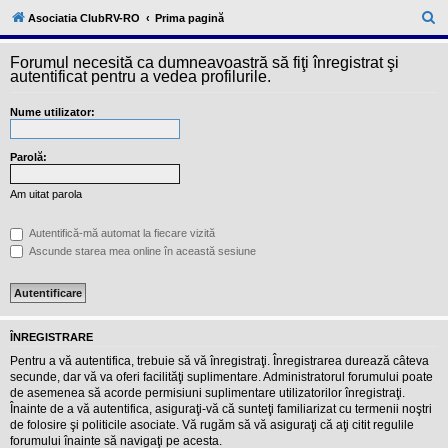
l
u
C
Asociatia ClubRV-RO
Prima pagină
b
ă
R
V
Forumul necesită ca dumneavoastră să fiţi înregistrat şi
u
-
autentificat pentru a vedea profilurile.
c
t
o
Nume utilizator:
a
m
u
r
n
i
Parolă:
e
t
a
Am uitat parola
t
e
a
Autentifică-mă automat la fiecare vizită
p
Ascunde starea mea online în această sesiune
o
s
e
s
o
r
ÎNREGISTRARE
i
l
Pentru a vă autentifica, trebuie să vă înregistraţi. Înregistrarea durează câteva
o
secunde, dar vă va oferi facilităţi suplimentare. Administratorul forumului poate
r
de asemenea să acorde permisiuni suplimentare utilizatorilor înregistraţi.
d
Înainte de a vă autentifica, asiguraţi-vă că sunteţi familiarizat cu termenii noştri
e
r
de folosire şi politicile asociate. Vă rugăm să vă asiguraţi că aţi citit regulile
u
forumului înainte să navigaţi pe acesta.