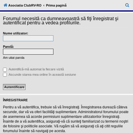
l
u
C
Asociatia ClubRV-RO
Prima pagină
b
ă
R
V
Forumul necesită ca dumneavoastră să fiţi înregistrat şi
u
-
autentificat pentru a vedea profilurile.
c
t
o
Nume utilizator:
a
m
u
r
n
i
Parolă:
e
t
a
Am uitat parola
t
e
a
Autentifică-mă automat la fiecare vizită
p
Ascunde starea mea online în această sesiune
o
s
e
s
o
r
ÎNREGISTRARE
i
l
Pentru a vă autentifica, trebuie să vă înregistraţi. Înregistrarea durează câteva
o
secunde, dar vă va oferi facilităţi suplimentare. Administratorul forumului poate
r
de asemenea să acorde permisiuni suplimentare utilizatorilor înregistraţi.
d
Înainte de a vă autentifica, asiguraţi-vă că sunteţi familiarizat cu termenii noştri
e
r
de folosire şi politicile asociate. Vă rugăm să vă asiguraţi că aţi citit regulile
u
forumului înainte să navigaţi pe acesta.